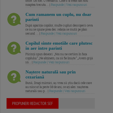
orice. Un ton. O remarcă. Cine s-a trezit din nou
noaptea trecuta.... |
Raspunde | Vezi raspunsuri
Cum ramanem un cuplu, nu doar
parinti
După apariția copiilor, multe cupluri descoperă ceva
ce nu se spune prea des: relația se mută pe plan
secund. ... |
Raspunde | Vezi raspunsuri
Copilul simte emotiile care plutesc
in aer intre parinti
Părinții spun deseori: „Noi nu ne certăm în fața
copilului.” „Ne abținem, ca să fie liniște.” „Avem grijă
să... |
Raspunde | Vezi raspunsuri
Naștere naturală sau prin
cezariană
Bună, Dragi mămici, aș vrea să știu dacă cele care
au născut la peste 38 de ani, ce ați ales: nașterea
naturală sau p... |
Raspunde | Vezi raspunsuri
PROPUNERI REDACTOR SEF