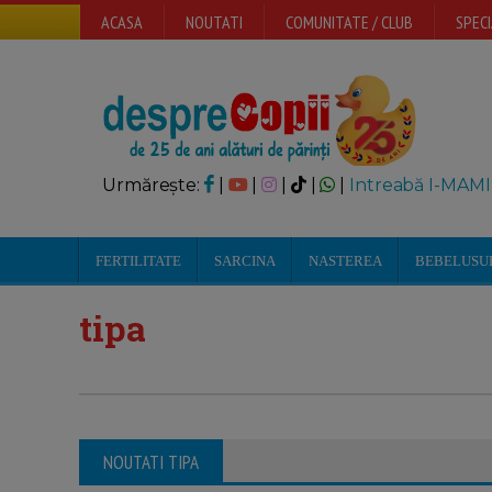
ACASA
NOUTATI
COMUNITATE / CLUB
SPECI
Urmărește:
|
|
|
|
|
Intreabă I-MAMI
FERTILITATE
SARCINA
NASTEREA
BEBELUSU
tipa
NOUTATI TIPA