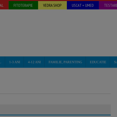
AL
FITOTERAPIE
VEDRA SHOP
USCAT + UMED
TESTARE
L
1-3 ANI
4-12 ANI
FAMILIE, PARENTING
EDUCATIE
S