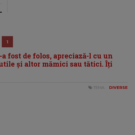
1
i-a fost de folos, apreciază-l cu un
tile și altor mămici sau tătici. Îți
TEMA:
DIVERSE