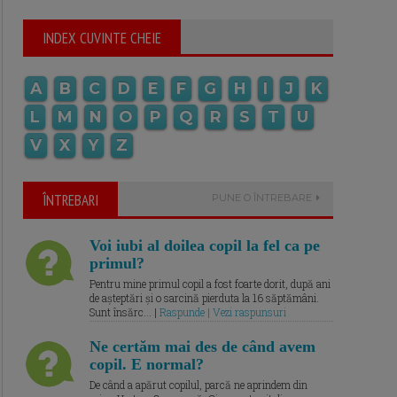
INDEX CUVINTE CHEIE
A
B
C
D
E
F
G
H
I
J
K
L
M
N
O
P
Q
R
S
T
U
V
X
Y
Z
ÎNTREBARI
PUNE O ÎNTREBARE
Voi iubi al doilea copil la fel ca pe
primul?
Pentru mine primul copil a fost foarte dorit, după ani
de așteptări și o sarcină pierduta la 16 săptămâni.
Sunt însărc... |
Raspunde | Vezi raspunsuri
Ne certăm mai des de când avem
copil. E normal?
De când a apărut copilul, parcă ne aprindem din