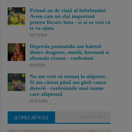
Primul an de viață al bebelușului:
Avem cate un sfat important
pentru fiecare luna - si ai sa vezi ca
te va ajuta
10/7/2026
Depresia postnatala sau baletul
dintre dragoste, emotii, hormoni si
oboseala crunta - confesiuni
9/6/2026
Nu am vrut să renunț la alăptare.
Si am căutat până am găsit cauza
durerii - confesiunile unei mame
care alăptează
27/3/2026
ULTIMILE ARTICOLE
NOUTATI AICI