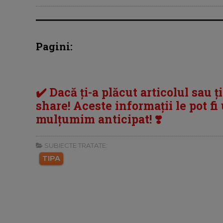
Pagini:
✔️ Dacă ți-a plăcut articolul sau ț
share! Aceste informații le pot fi u
mulțumim anticipat! ❣️
SUBIECTE TRATATE:
TIPA