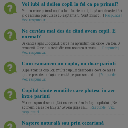
Voi iubi al doilea copil la fel ca pe primul?
Pentru mine primul copil a fost foarte dorit, după ani de așteptări
și o sarcină pierduta la 16 săptămâni. Sunt însărc... |
Raspunde |
Vezi raspunsuri
Ne certăm mai des de când avem copil. E
normal?
De când a apărut copilul, parcă ne aprindem din orice. Un ton. O
remarcă. Cine s-a trezit din nou noaptea trecuta.... |
Raspunde |
Vezi raspunsuri
Cum ramanem un cuplu, nu doar parinti
După apariția copiilor, multe cupluri descoperă ceva ce nu se
spune prea des: relația se mută pe plan secund. ... |
Raspunde |
Vezi raspunsuri
Copilul simte emotiile care plutesc in aer
intre parinti
Părinții spun deseori: „Noi nu ne certăm în fața copilului.” „Ne
abținem, ca să fie liniște.” „Avem grijă să... |
Raspunde | Vezi
raspunsuri
Naștere naturală sau prin cezariană