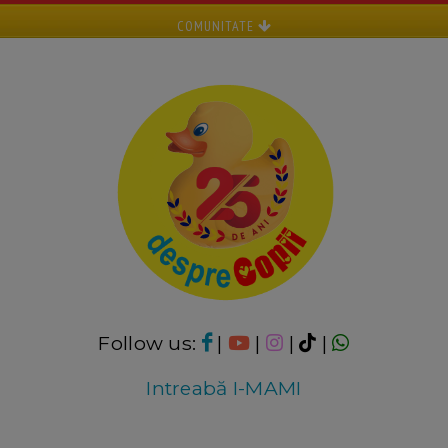
COMUNITATE
Follow us:
|
|
|
|
Intreabă I-MAMI