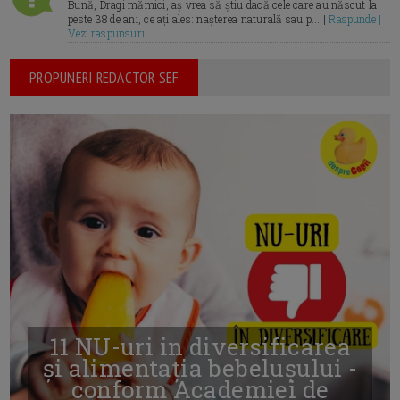
Bună, Dragi mămici, aș vrea să știu dacă cele care au născut la
peste 38 de ani, ce ați ales: nașterea naturală sau p... |
Raspunde |
Vezi raspunsuri
PROPUNERI REDACTOR SEF
11 NU-uri in diversificarea
și alimentația bebelușului -
conform Academiei de