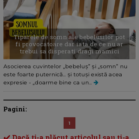
Tiparele de somn ale bebelusilor pot
fi provocatoare dar iata de ce nu ar
trebui sa disperati dragi mamici
Asocierea cuvintelor „bebeluș” și „somn” nu
este foarte puternică... și totuși există acea
expresie - „doarme bine ca un...
Pagini:
1
✔️ Dacă ți-a plăcut articolul sau ți-a