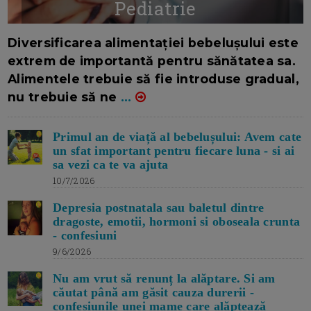
Pediatrie
16/7/2026
AUTOR: EDITOR DC.
Diversificarea alimentației bebelușului este
extrem de importantă pentru sănătatea sa.
Alimentele trebuie să fie introduse gradual,
nu trebuie să ne
...
Primul an de viață al bebelușului: Avem cate
un sfat important pentru fiecare luna - si ai
sa vezi ca te va ajuta
10/7/2026
Depresia postnatala sau baletul dintre
dragoste, emotii, hormoni si oboseala crunta
- confesiuni
9/6/2026
Nu am vrut să renunț la alăptare. Si am
căutat până am găsit cauza durerii -
confesiunile unei mame care alăptează