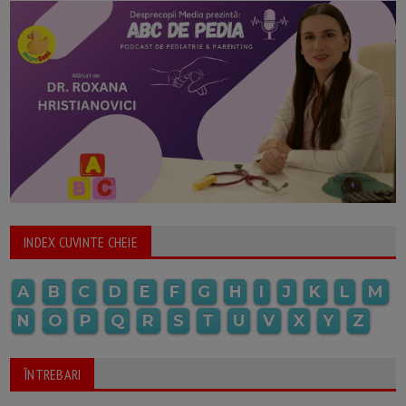
INDEX CUVINTE CHEIE
A
B
C
D
E
F
G
H
I
J
K
L
M
N
O
P
Q
R
S
T
U
V
X
Y
Z
ÎNTREBARI