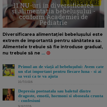
11 NU-uri in diversificarea
și alimentația bebelușului -
conform Academiei de
Pediatrie
16/7/2026
AUTOR: EDITOR DC.
Diversificarea alimentației bebelușului este
extrem de importantă pentru sănătatea sa.
Alimentele trebuie să fie introduse gradual,
nu trebuie să ne
...
Primul an de viață al bebelușului: Avem cate
un sfat important pentru fiecare luna - si ai
sa vezi ca te va ajuta
10/7/2026
Depresia postnatala sau baletul dintre
dragoste, emotii, hormoni si oboseala crunta
- confesiuni
9/6/2026