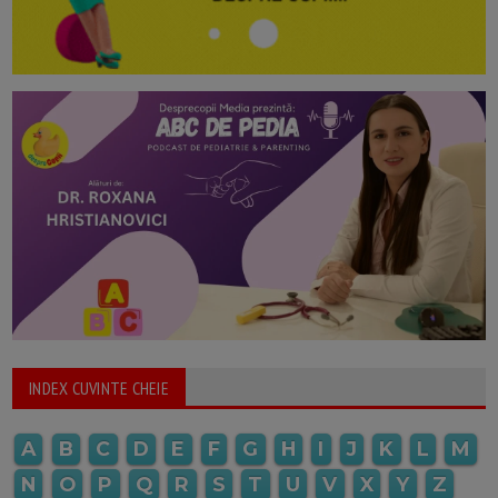
INDEX CUVINTE CHEIE
A
B
C
D
E
F
G
H
I
J
K
L
M
N
O
P
Q
R
S
T
U
V
X
Y
Z