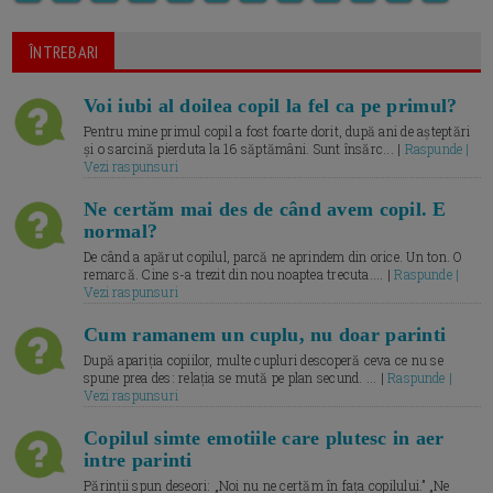
ÎNTREBARI
Voi iubi al doilea copil la fel ca pe primul?
Pentru mine primul copil a fost foarte dorit, după ani de așteptări
și o sarcină pierduta la 16 săptămâni. Sunt însărc... |
Raspunde |
Vezi raspunsuri
Ne certăm mai des de când avem copil. E
normal?
De când a apărut copilul, parcă ne aprindem din orice. Un ton. O
remarcă. Cine s-a trezit din nou noaptea trecuta.... |
Raspunde |
Vezi raspunsuri
Cum ramanem un cuplu, nu doar parinti
După apariția copiilor, multe cupluri descoperă ceva ce nu se
spune prea des: relația se mută pe plan secund. ... |
Raspunde |
Vezi raspunsuri
Copilul simte emotiile care plutesc in aer
intre parinti
Părinții spun deseori: „Noi nu ne certăm în fața copilului.” „Ne