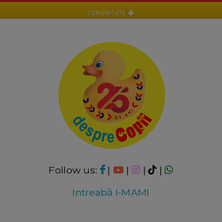
COMUNITATE
Follow us:
|
|
|
|
Intreabă I-MAMI