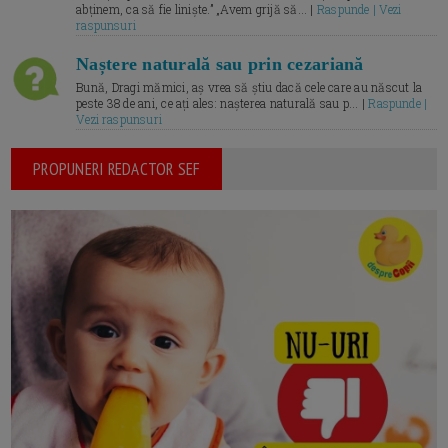
abținem, ca să fie liniște.” „Avem grijă să... |
Raspunde | Vezi
raspunsuri
Naștere naturală sau prin cezariană
Bună, Dragi mămici, aș vrea să știu dacă cele care au născut la
peste 38 de ani, ce ați ales: nașterea naturală sau p... |
Raspunde |
Vezi raspunsuri
PROPUNERI REDACTOR SEF