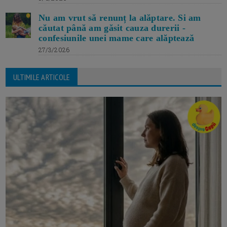
Nu am vrut să renunț la alăptare. Si am
căutat până am găsit cauza durerii -
confesiunile unei mame care alăptează
27/3/2026
ULTIMILE ARTICOLE