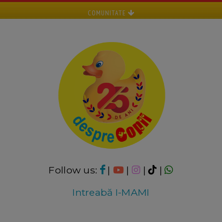
COMUNITATE
Follow us:
|
|
|
|
Intreabă I-MAMI