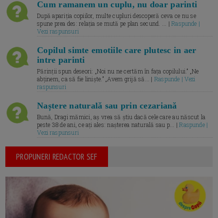
Cum ramanem un cuplu, nu doar parinti
După apariția copiilor, multe cupluri descoperă ceva ce nu se
spune prea des: relația se mută pe plan secund. ... |
Raspunde |
Vezi raspunsuri
Copilul simte emotiile care plutesc in aer
intre parinti
Părinții spun deseori: „Noi nu ne certăm în fața copilului.” „Ne
abținem, ca să fie liniște.” „Avem grijă să... |
Raspunde | Vezi
raspunsuri
Naștere naturală sau prin cezariană
Bună, Dragi mămici, aș vrea să știu dacă cele care au născut la
peste 38 de ani, ce ați ales: nașterea naturală sau p... |
Raspunde |
Vezi raspunsuri
PROPUNERI REDACTOR SEF