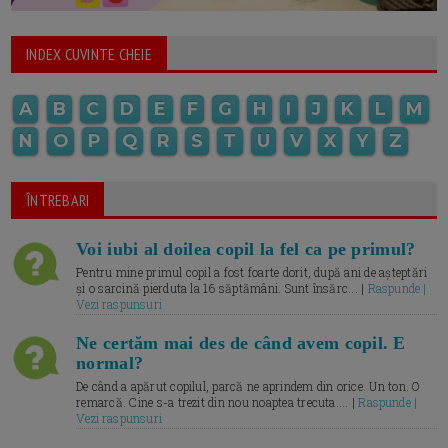
INDEX CUVINTE CHEIE
A
B
C
D
E
F
G
H
I
J
K
L
M
N
O
P
Q
R
S
T
U
V
X
Y
Z
ÎNTREBARI
Voi iubi al doilea copil la fel ca pe primul?
Pentru mine primul copil a fost foarte dorit, după ani de așteptări
și o sarcină pierduta la 16 săptămâni. Sunt însărc... |
Raspunde |
Vezi raspunsuri
Ne certăm mai des de când avem copil. E
normal?
De când a apărut copilul, parcă ne aprindem din orice. Un ton. O
remarcă. Cine s-a trezit din nou noaptea trecuta.... |
Raspunde |
Vezi raspunsuri