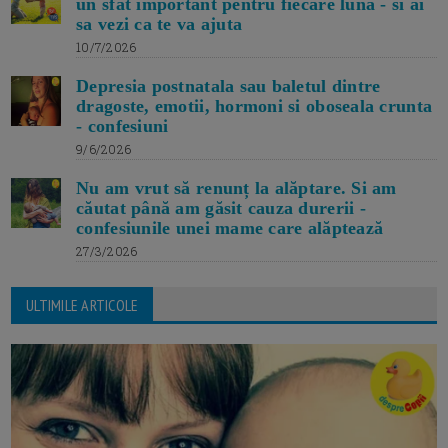
un sfat important pentru fiecare luna - si ai
sa vezi ca te va ajuta
10/7/2026
Depresia postnatala sau baletul dintre
dragoste, emotii, hormoni si oboseala crunta
- confesiuni
9/6/2026
Nu am vrut să renunț la alăptare. Si am
căutat până am găsit cauza durerii -
confesiunile unei mame care alăptează
27/3/2026
ULTIMILE ARTICOLE