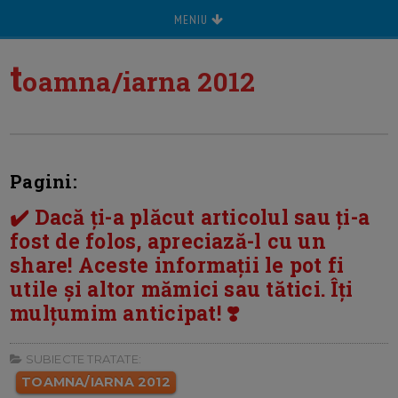
MENIU
t
oamna/iarna 2012
Pagini:
✔️ Dacă ți-a plăcut articolul sau ți-a
fost de folos, apreciază-l cu un
share! Aceste informații le pot fi
utile și altor mămici sau tătici. Îți
mulțumim anticipat! ❣️
SUBIECTE TRATATE:
TOAMNA/IARNA 2012