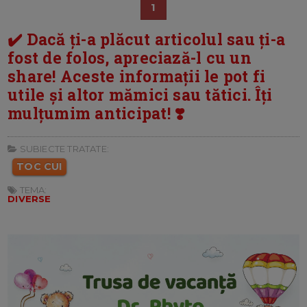
1
✔️ Dacă ți-a plăcut articolul sau ți-a
fost de folos, apreciază-l cu un
share! Aceste informații le pot fi
utile și altor mămici sau tătici. Îți
mulțumim anticipat! ❣️
SUBIECTE TRATATE:
TOC CUI
TEMA:
DIVERSE