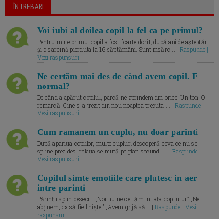
ÎNTREBARI
Voi iubi al doilea copil la fel ca pe primul?
Pentru mine primul copil a fost foarte dorit, după ani de așteptări
și o sarcină pierduta la 16 săptămâni. Sunt însărc... |
Raspunde |
Vezi raspunsuri
Ne certăm mai des de când avem copil. E
normal?
De când a apărut copilul, parcă ne aprindem din orice. Un ton. O
remarcă. Cine s-a trezit din nou noaptea trecuta.... |
Raspunde |
Vezi raspunsuri
Cum ramanem un cuplu, nu doar parinti
După apariția copiilor, multe cupluri descoperă ceva ce nu se
spune prea des: relația se mută pe plan secund. ... |
Raspunde |
Vezi raspunsuri
Copilul simte emotiile care plutesc in aer
intre parinti
Părinții spun deseori: „Noi nu ne certăm în fața copilului.” „Ne
abținem, ca să fie liniște.” „Avem grijă să... |
Raspunde | Vezi
raspunsuri