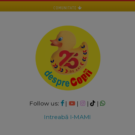
COMUNITATE
Follow us:
|
|
|
|
Intreabă I-MAMI