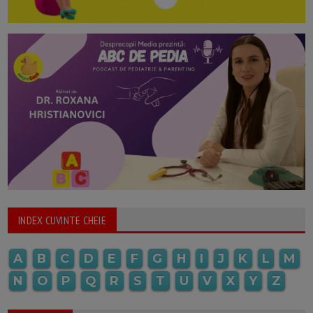
INDEX CUVINTE CHEIE
A
B
C
D
E
F
G
H
I
J
K
L
M
N
O
P
Q
R
S
T
U
V
X
Y
Z