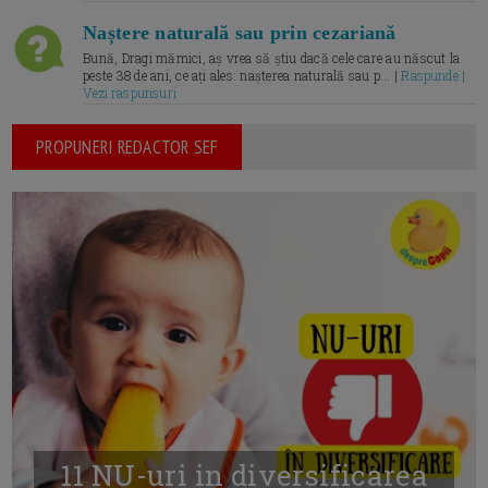
Naștere naturală sau prin cezariană
Bună, Dragi mămici, aș vrea să știu dacă cele care au născut la
peste 38 de ani, ce ați ales: nașterea naturală sau p... |
Raspunde |
Vezi raspunsuri
PROPUNERI REDACTOR SEF
11 NU-uri in diversificarea