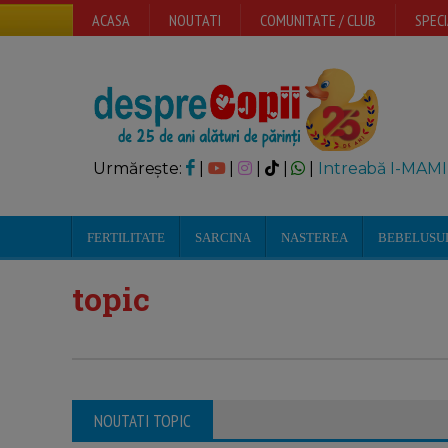
ACASA
NOUTATI
COMUNITATE / CLUB
SPECI
Urmărește:
|
|
|
|
|
Intreabă I-MAMI
FERTILITATE
SARCINA
NASTEREA
BEBELUSU
topic
NOUTATI TOPIC