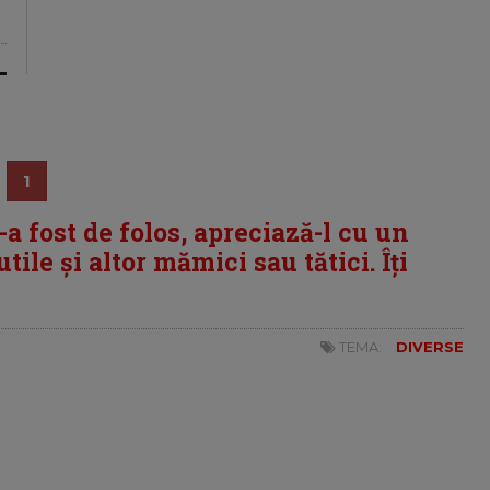
1
i-a fost de folos, apreciază-l cu un
tile și altor mămici sau tătici. Îți
TEMA:
DIVERSE