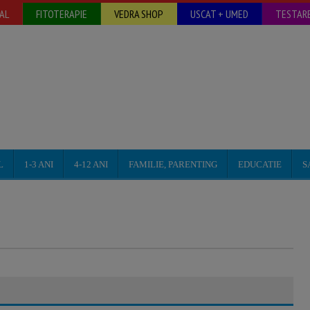
AL
FITOTERAPIE
VEDRA SHOP
USCAT + UMED
TESTARE
L
1-3 ANI
4-12 ANI
FAMILIE, PARENTING
EDUCATIE
S