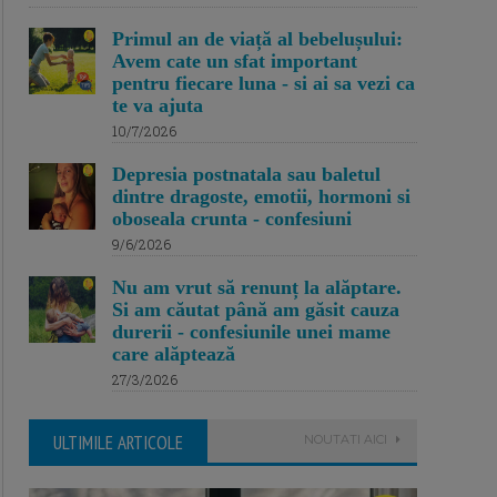
Primul an de viață al bebelușului:
Avem cate un sfat important
pentru fiecare luna - si ai sa vezi ca
te va ajuta
10/7/2026
Depresia postnatala sau baletul
dintre dragoste, emotii, hormoni si
oboseala crunta - confesiuni
9/6/2026
Nu am vrut să renunț la alăptare.
Si am căutat până am găsit cauza
durerii - confesiunile unei mame
care alăptează
27/3/2026
ULTIMILE ARTICOLE
NOUTATI AICI