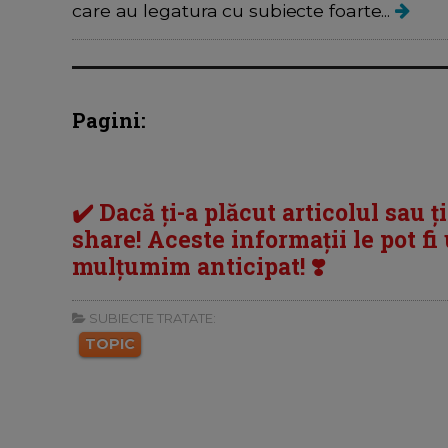
care au legatura cu subiecte foarte...
Pagini:
✔️ Dacă ți-a plăcut articolul sau ț
share! Aceste informații le pot fi u
mulțumim anticipat! ❣️
SUBIECTE TRATATE:
TOPIC