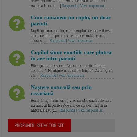
orice. Un ton. O remarcă. Cine s-a trezit din nou
noaptea trecuta.... |
Raspunde | Vezi raspunsuri
Cum ramanem un cuplu, nu doar
parinti
După apariția copiilor, multe cupluri descoperă ceva
ce nu se spune prea des: relația se mută pe plan
secund. ... |
Raspunde | Vezi raspunsuri
Copilul simte emotiile care plutesc
in aer intre parinti
Părinții spun deseori: „Noi nu ne certăm în fața
copilului.” „Ne abținem, ca să fie liniște.” „Avem grijă
să... |
Raspunde | Vezi raspunsuri
Naștere naturală sau prin
cezariană
Bună, Dragi mămici, aș vrea să știu dacă cele care
au născut la peste 38 de ani, ce ați ales: nașterea
naturală sau p... |
Raspunde | Vezi raspunsuri
PROPUNERI REDACTOR SEF