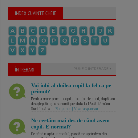
INDEX CUVINTE CHEIE
A
B
C
D
E
F
G
H
I
J
K
L
M
N
O
P
Q
R
S
T
U
V
X
Y
Z
ÎNTREBARI
PUNE O ÎNTREBARE
Voi iubi al doilea copil la fel ca pe
primul?
Pentru mine primul copil a fost foarte dorit, după ani
de așteptări și o sarcină pierduta la 16 săptămâni.
Sunt însărc... |
Raspunde | Vezi raspunsuri
Ne certăm mai des de când avem
copil. E normal?
De când a apărut copilul, parcă ne aprindem din