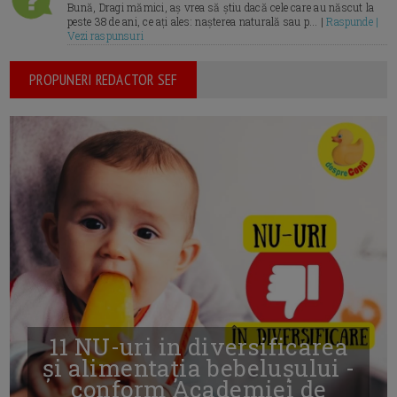
Bună, Dragi mămici, aș vrea să știu dacă cele care au născut la
peste 38 de ani, ce ați ales: nașterea naturală sau p... |
Raspunde |
Vezi raspunsuri
PROPUNERI REDACTOR SEF
11 NU-uri in diversificarea
și alimentația bebelușului -
conform Academiei de