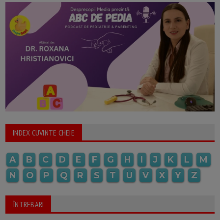
INDEX CUVINTE CHEIE
A
B
C
D
E
F
G
H
I
J
K
L
M
N
O
P
Q
R
S
T
U
V
X
Y
Z
ÎNTREBARI