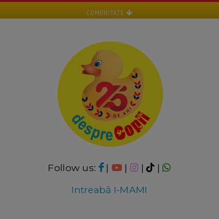
COMUNITATE
Follow us:
|
|
|
|
Intreabă I-MAMI