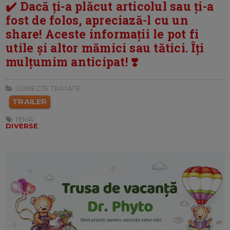
✔️ Dacă ți-a plăcut articolul sau ți-a
fost de folos, apreciază-l cu un
share! Aceste informații le pot fi
utile și altor mămici sau tătici. Îți
mulțumim anticipat! ❣️
SUBIECTE TRATATE:
TRAILER
TEMA:
DIVERSE