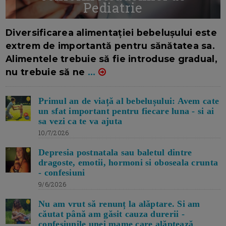
Pediatrie
16/7/2026
AUTOR: EDITOR DC.
Diversificarea alimentației bebelușului este
extrem de importantă pentru sănătatea sa.
Alimentele trebuie să fie introduse gradual,
nu trebuie să ne
...
Primul an de viață al bebelușului: Avem cate
un sfat important pentru fiecare luna - si ai
sa vezi ca te va ajuta
10/7/2026
Depresia postnatala sau baletul dintre
dragoste, emotii, hormoni si oboseala crunta
- confesiuni
9/6/2026
Nu am vrut să renunț la alăptare. Si am
căutat până am găsit cauza durerii -
confesiunile unei mame care alăptează