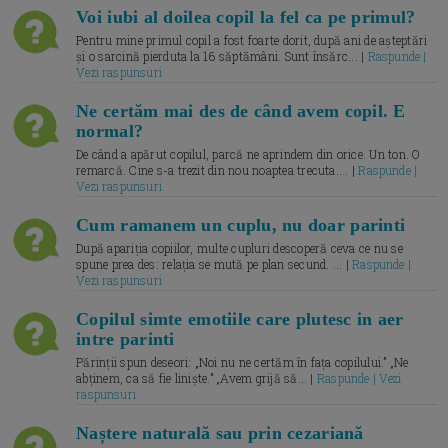
Voi iubi al doilea copil la fel ca pe primul?
Pentru mine primul copil a fost foarte dorit, după ani de așteptări
și o sarcină pierduta la 16 săptămâni. Sunt însărc... |
Raspunde |
Vezi raspunsuri
Ne certăm mai des de când avem copil. E
normal?
De când a apărut copilul, parcă ne aprindem din orice. Un ton. O
remarcă. Cine s-a trezit din nou noaptea trecuta.... |
Raspunde |
Vezi raspunsuri
Cum ramanem un cuplu, nu doar parinti
După apariția copiilor, multe cupluri descoperă ceva ce nu se
spune prea des: relația se mută pe plan secund. ... |
Raspunde |
Vezi raspunsuri
Copilul simte emotiile care plutesc in aer
intre parinti
Părinții spun deseori: „Noi nu ne certăm în fața copilului.” „Ne
abținem, ca să fie liniște.” „Avem grijă să... |
Raspunde | Vezi
raspunsuri
Naștere naturală sau prin cezariană