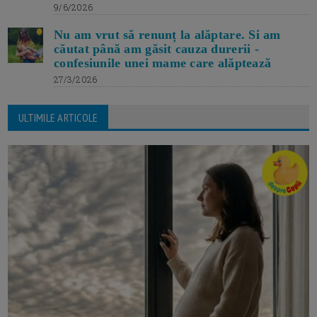
9/6/2026
Nu am vrut să renunț la alăptare. Si am
căutat până am găsit cauza durerii -
confesiunile unei mame care alăptează
27/3/2026
ULTIMILE ARTICOLE