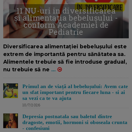
11 NU-uri in diversificarea
și alimentația bebelușului -
conform Academiei de
Pediatrie
16/7/2026
AUTOR: EDITOR DC.
Diversificarea alimentației bebelușului este
extrem de importantă pentru sănătatea sa.
Alimentele trebuie să fie introduse gradual,
nu trebuie să ne
...
Primul an de viață al bebelușului: Avem cate
un sfat important pentru fiecare luna - si ai
sa vezi ca te va ajuta
10/7/2026
Depresia postnatala sau baletul dintre
dragoste, emotii, hormoni si oboseala crunta
- confesiuni