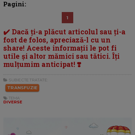
Pagini:
1
✔️ Dacă ți-a plăcut articolul sau ți-a
fost de folos, apreciază-l cu un
share! Aceste informații le pot fi
utile și altor mămici sau tătici. Îți
mulțumim anticipat! ❣️
SUBIECTE TRATATE:
TRANSFUZIE
TEMA:
DIVERSE