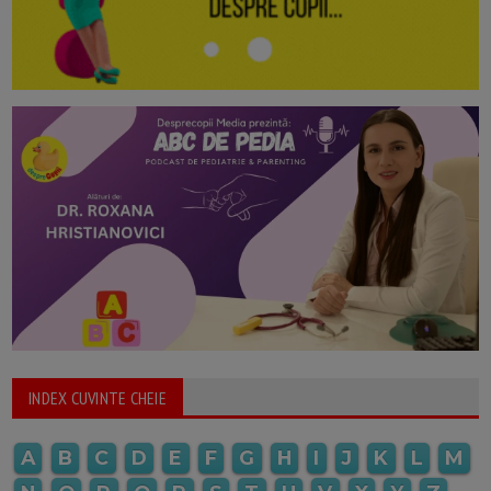
INDEX CUVINTE CHEIE
A
B
C
D
E
F
G
H
I
J
K
L
M