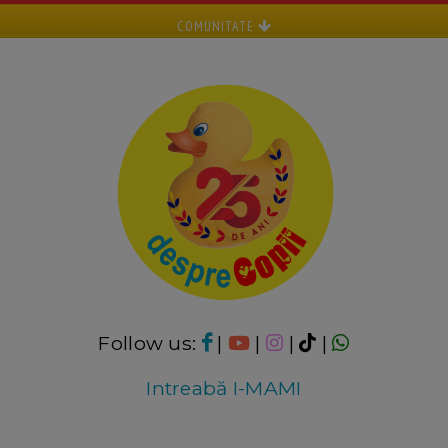
COMUNITATE
Follow us:
|
|
|
|
Intreabă I-MAMI