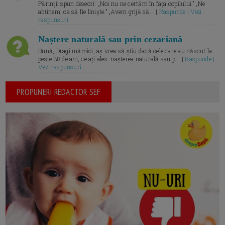
Părinții spun deseori: „Noi nu ne certăm în fața copilului.” „Ne
abținem, ca să fie liniște.” „Avem grijă să... |
Raspunde | Vezi
raspunsuri
Naștere naturală sau prin cezariană
Bună, Dragi mămici, aș vrea să știu dacă cele care au născut la
peste 38 de ani, ce ați ales: nașterea naturală sau p... |
Raspunde |
Vezi raspunsuri
PROPUNERI REDACTOR SEF