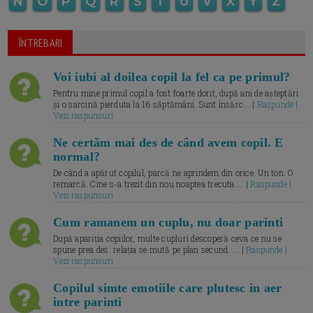
N
O
P
Q
R
S
T
U
V
X
Y
Z
ÎNTREBARI
Voi iubi al doilea copil la fel ca pe primul?
Pentru mine primul copil a fost foarte dorit, după ani de așteptări
și o sarcină pierduta la 16 săptămâni. Sunt însărc... |
Raspunde |
Vezi raspunsuri
Ne certăm mai des de când avem copil. E
normal?
De când a apărut copilul, parcă ne aprindem din orice. Un ton. O
remarcă. Cine s-a trezit din nou noaptea trecuta.... |
Raspunde |
Vezi raspunsuri
Cum ramanem un cuplu, nu doar parinti
După apariția copiilor, multe cupluri descoperă ceva ce nu se
spune prea des: relația se mută pe plan secund. ... |
Raspunde |
Vezi raspunsuri
Copilul simte emotiile care plutesc in aer
intre parinti