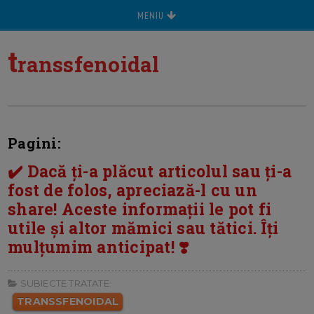
MENIU
t
ranssfenoidal
Pagini:
✔️ Dacă ți-a plăcut articolul sau ți-a
fost de folos, apreciază-l cu un
share! Aceste informații le pot fi
utile și altor mămici sau tătici. Îți
mulțumim anticipat! ❣️
SUBIECTE TRATATE:
TRANSSFENOIDAL