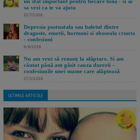
un sfat important pentru fiecare luna - si ai
sa vezi ca te va ajuta
10/7/2026
Depresia postnatala sau baletul dintre
dragoste, emotii, hormoni si oboseala crunta
- confesiuni
9/6/2026
Nu am vrut să renunț la alăptare. Si am
căutat până am găsit cauza durerii -
confesiunile unei mame care alăptează
27/3/2026
ULTIMILE ARTICOLE