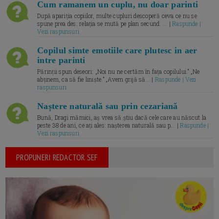
Cum ramanem un cuplu, nu doar parinti
După apariția copiilor, multe cupluri descoperă ceva ce nu se
spune prea des: relația se mută pe plan secund. ... |
Raspunde |
Vezi raspunsuri
Copilul simte emotiile care plutesc in aer
intre parinti
Părinții spun deseori: „Noi nu ne certăm în fața copilului.” „Ne
abținem, ca să fie liniște.” „Avem grijă să... |
Raspunde | Vezi
raspunsuri
Naștere naturală sau prin cezariană
Bună, Dragi mămici, aș vrea să știu dacă cele care au născut la
peste 38 de ani, ce ați ales: nașterea naturală sau p... |
Raspunde |
Vezi raspunsuri
PROPUNERI REDACTOR SEF