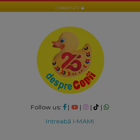
COMUNITATE
Follow us:
|
|
|
|
Intreabă I-MAMI