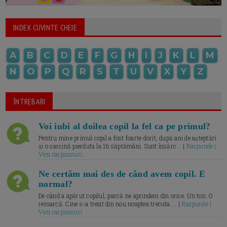
INDEX CUVINTE CHEIE
A
B
C
D
E
F
G
H
I
J
K
L
M
N
O
P
Q
R
S
T
U
V
X
Y
Z
ÎNTREBARI
Voi iubi al doilea copil la fel ca pe primul?
Pentru mine primul copil a fost foarte dorit, după ani de așteptări
și o sarcină pierduta la 16 săptămâni. Sunt însărc... |
Raspunde |
Vezi raspunsuri
Ne certăm mai des de când avem copil. E
normal?
De când a apărut copilul, parcă ne aprindem din orice. Un ton. O
remarcă. Cine s-a trezit din nou noaptea trecuta.... |
Raspunde |
Vezi raspunsuri