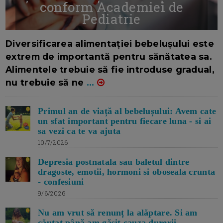
conform Academiei de
Pediatrie
16/7/2026
AUTOR: EDITOR DC.
Diversificarea alimentației bebelușului este
extrem de importantă pentru sănătatea sa.
Alimentele trebuie să fie introduse gradual,
nu trebuie să ne
...
Primul an de viață al bebelușului: Avem cate
un sfat important pentru fiecare luna - si ai
sa vezi ca te va ajuta
10/7/2026
Depresia postnatala sau baletul dintre
dragoste, emotii, hormoni si oboseala crunta
- confesiuni
9/6/2026
Nu am vrut să renunț la alăptare. Si am
căutat până am găsit cauza durerii -