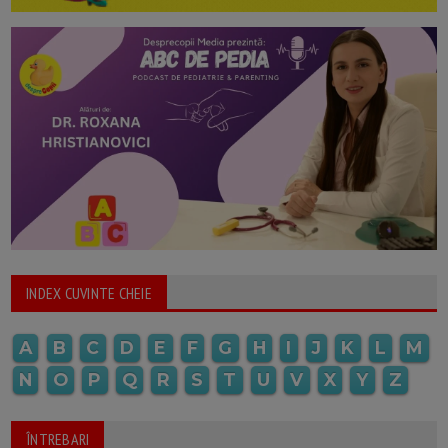
INDEX CUVINTE CHEIE
A
B
C
D
E
F
G
H
I
J
K
L
M
N
O
P
Q
R
S
T
U
V
X
Y
Z
ÎNTREBARI