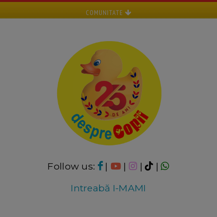
COMUNITATE
Follow us:
|
|
|
|
Intreabă I-MAMI