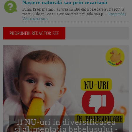
Naștere naturală sau prin cezariană
Bună, Dragi mămici, aș vrea să știu dacă cele care au născut la
peste 38 de ani, ce ați ales: nașterea naturală sau p... |
Raspunde |
Vezi raspunsuri
PROPUNERI REDACTOR SEF
11 NU-uri in diversificarea
și alimentația bebelușului -