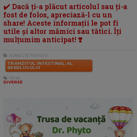
✔️ Dacă ți-a plăcut articolul sau ți-a
fost de folos, apreciază-l cu un
share! Aceste informații le pot fi
utile și altor mămici sau tătici. Îți
mulțumim anticipat! ❣️
SUBIECTE TRATATE:
TRANZITUL INTESTINAL AL
BEBELUSULUI
TEMA:
DIVERSE