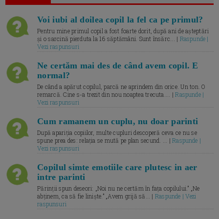
Voi iubi al doilea copil la fel ca pe primul?
Pentru mine primul copil a fost foarte dorit, după ani de așteptări
și o sarcină pierduta la 16 săptămâni. Sunt însărc... |
Raspunde |
Vezi raspunsuri
Ne certăm mai des de când avem copil. E
normal?
De când a apărut copilul, parcă ne aprindem din orice. Un ton. O
remarcă. Cine s-a trezit din nou noaptea trecuta.... |
Raspunde |
Vezi raspunsuri
Cum ramanem un cuplu, nu doar parinti
După apariția copiilor, multe cupluri descoperă ceva ce nu se
spune prea des: relația se mută pe plan secund. ... |
Raspunde |
Vezi raspunsuri
Copilul simte emotiile care plutesc in aer
intre parinti
Părinții spun deseori: „Noi nu ne certăm în fața copilului.” „Ne
abținem, ca să fie liniște.” „Avem grijă să... |
Raspunde | Vezi
raspunsuri