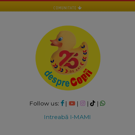
COMUNITATE
Follow us:
|
|
|
|
Intreabă I-MAMI