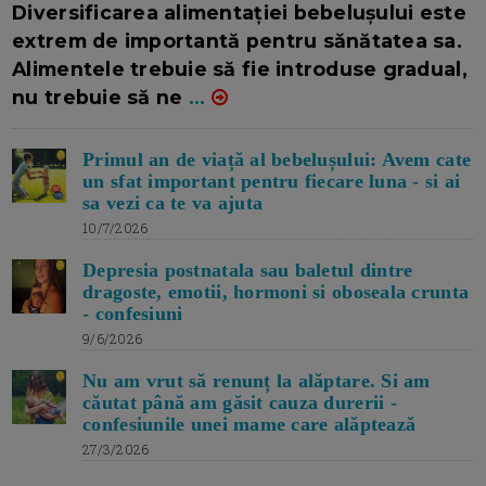
Diversificarea alimentației bebelușului este
extrem de importantă pentru sănătatea sa.
Alimentele trebuie să fie introduse gradual,
nu trebuie să ne
...
Primul an de viață al bebelușului: Avem cate
un sfat important pentru fiecare luna - si ai
sa vezi ca te va ajuta
10/7/2026
Depresia postnatala sau baletul dintre
dragoste, emotii, hormoni si oboseala crunta
- confesiuni
9/6/2026
Nu am vrut să renunț la alăptare. Si am
căutat până am găsit cauza durerii -
confesiunile unei mame care alăptează
27/3/2026