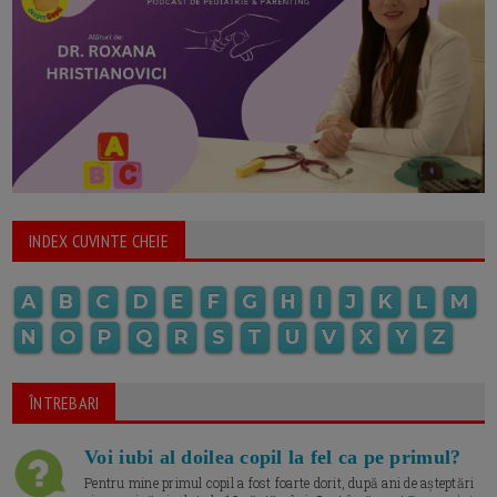
INDEX CUVINTE CHEIE
A
B
C
D
E
F
G
H
I
J
K
L
M
N
O
P
Q
R
S
T
U
V
X
Y
Z
ÎNTREBARI
Voi iubi al doilea copil la fel ca pe primul?
Pentru mine primul copil a fost foarte dorit, după ani de așteptări