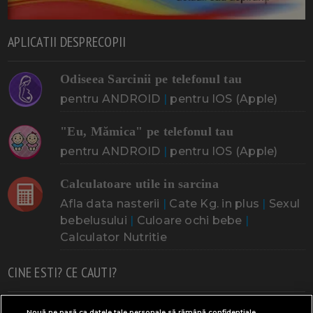
APLICATII DESPRECOPII
Odiseea Sarcinii pe telefonul tau
pentru ANDROID
|
pentru IOS (Apple)
"Eu, Mămica" pe telefonul tau
pentru ANDROID
|
pentru IOS (Apple)
Calculatoare utile in sarcina
Afla data nasterii
|
Cate Kg. in plus
|
Sexul
bebelusului
|
Culoare ochi bebe
|
Calculator Nutritie
CINE ESTI? CE CAUTI?
Doresc un copil
Adoptia
Probleme cu sarcina
Nouă ne pasă ca datele tale personale să rămână confidențiale