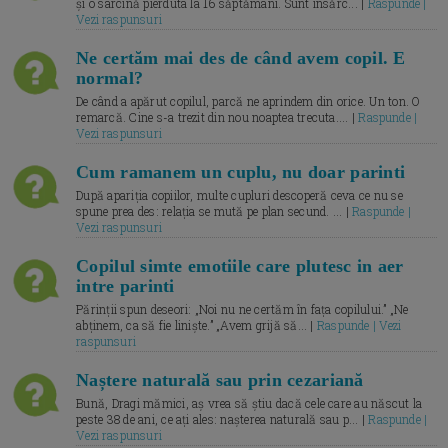
și o sarcină pierduta la 16 săptămâni. Sunt însărc... |
Raspunde |
Vezi raspunsuri
Ne certăm mai des de când avem copil. E
normal?
De când a apărut copilul, parcă ne aprindem din orice. Un ton. O
remarcă. Cine s-a trezit din nou noaptea trecuta.... |
Raspunde |
Vezi raspunsuri
Cum ramanem un cuplu, nu doar parinti
După apariția copiilor, multe cupluri descoperă ceva ce nu se
spune prea des: relația se mută pe plan secund. ... |
Raspunde |
Vezi raspunsuri
Copilul simte emotiile care plutesc in aer
intre parinti
Părinții spun deseori: „Noi nu ne certăm în fața copilului.” „Ne
abținem, ca să fie liniște.” „Avem grijă să... |
Raspunde | Vezi
raspunsuri
Naștere naturală sau prin cezariană
Bună, Dragi mămici, aș vrea să știu dacă cele care au născut la
peste 38 de ani, ce ați ales: nașterea naturală sau p... |
Raspunde |
Vezi raspunsuri