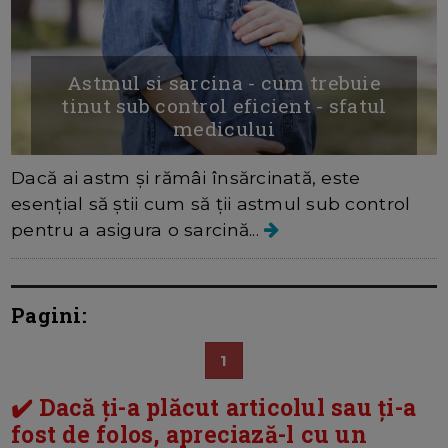
Astmul si sarcina - cum trebuie
tinut sub control eficient - sfatul
medicului
Dacă ai astm și rămâi însărcinată, este
esențial să știi cum să ții astmul sub control
pentru a asigura o sarcină...
Pagini:
1
✔️ Dacă ți-a plăcut articolul sau ți-a
fost de folos, apreciază-l cu un