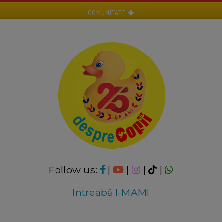
COMUNITATE
Follow us:
|
|
|
|
Intreabă I-MAMI