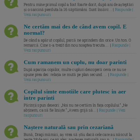
Pentru mine primul copil a fost foarte dorit, după ani de așteptări
și o sarcină pierduta la 16 săptămâni. Sunt însărc... |
Raspunde |
Vezi raspunsuri
Ne certăm mai des de când avem copil. E
normal?
De când a apărut copilul, parcă ne aprindem din orice. Un ton. O
remarcă. Cine s-a trezit din nou noaptea trecuta.... |
Raspunde |
Vezi raspunsuri
Cum ramanem un cuplu, nu doar parinti
După apariția copiilor, multe cupluri descoperă ceva ce nu se
spune prea des: relația se mută pe plan secund. ... |
Raspunde |
Vezi raspunsuri
Copilul simte emotiile care plutesc in aer
intre parinti
Părinții spun deseori: „Noi nu ne certăm în fața copilului.” „Ne
abținem, ca să fie liniște.” „Avem grijă să... |
Raspunde | Vezi
raspunsuri
Naștere naturală sau prin cezariană
Bună, Dragi mămici, aș vrea să știu dacă cele care au născut la
peste 38 de ani, ce ați ales: nașterea naturală sau p... |
Raspunde |