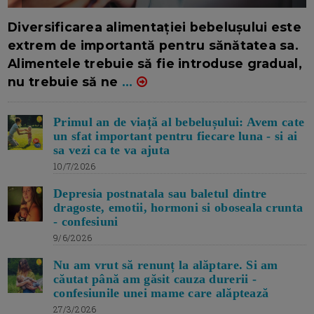
16/7/2026
AUTOR: EDITOR DC.
Diversificarea alimentației bebelușului este
extrem de importantă pentru sănătatea sa.
Alimentele trebuie să fie introduse gradual,
nu trebuie să ne
...
Primul an de viață al bebelușului: Avem cate
un sfat important pentru fiecare luna - si ai
sa vezi ca te va ajuta
10/7/2026
Depresia postnatala sau baletul dintre
dragoste, emotii, hormoni si oboseala crunta
- confesiuni
9/6/2026
Nu am vrut să renunț la alăptare. Si am
căutat până am găsit cauza durerii -
confesiunile unei mame care alăptează
27/3/2026