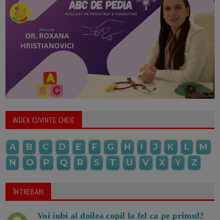
INDEX CUVINTE CHEIE
A
B
C
D
E
F
G
H
I
J
K
L
M
N
O
P
Q
R
S
T
U
V
X
Y
Z
ÎNTREBARI
Voi iubi al doilea copil la fel ca pe primul?