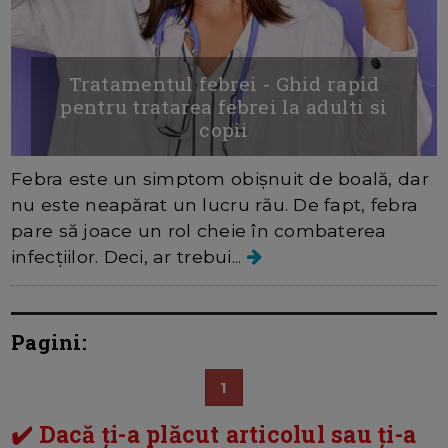
Tratamentul febrei - Ghid rapid
pentru tratarea febrei la adulti si
copii
Febra este un simptom obișnuit de boală, dar
nu este neapărat un lucru rău. De fapt, febra
pare să joace un rol cheie în combaterea
infecțiilor. Deci, ar trebui...
Pagini:
1
✔️ Dacă ți-a plăcut articolul sau ți-a