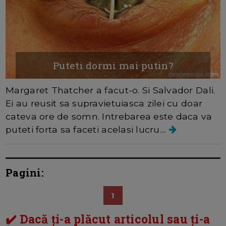
Puteti dormi mai putin?
Margaret Thatcher a facut-o. Si Salvador Dali.
Ei au reusit sa supravietuiasca zilei cu doar
cateva ore de somn. Intrebarea este daca va
puteti forta sa faceti acelasi lucru....
Pagini:
1
✔️ Dacă ți-a plăcut articolul sau ți-a