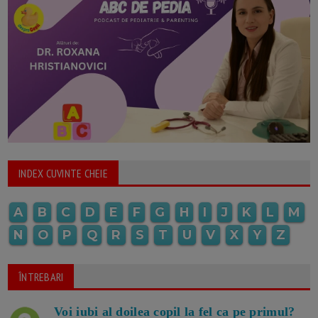
INDEX CUVINTE CHEIE
A
B
C
D
E
F
G
H
I
J
K
L
M
N
O
P
Q
R
S
T
U
V
X
Y
Z
ÎNTREBARI
Voi iubi al doilea copil la fel ca pe primul?