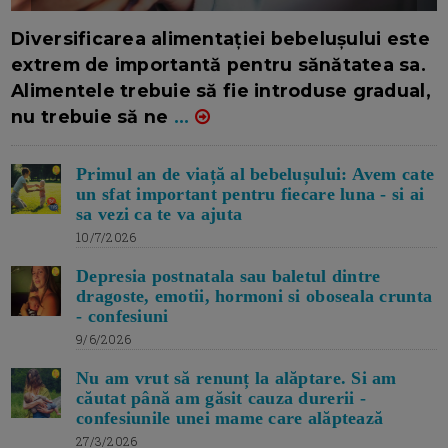
16/7/2026
AUTOR: EDITOR DC.
Diversificarea alimentației bebelușului este
extrem de importantă pentru sănătatea sa.
Alimentele trebuie să fie introduse gradual,
nu trebuie să ne
...
Primul an de viață al bebelușului: Avem cate
un sfat important pentru fiecare luna - si ai
sa vezi ca te va ajuta
10/7/2026
Depresia postnatala sau baletul dintre
dragoste, emotii, hormoni si oboseala crunta
- confesiuni
9/6/2026
Nu am vrut să renunț la alăptare. Si am
căutat până am găsit cauza durerii -
confesiunile unei mame care alăptează
27/3/2026