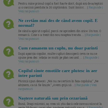
Pentru mine primul copil a fost foarte dorit, după ani de așteptări
și o sarcină pierduta la 16 săptămâni. Sunt însărc... |
Raspunde |
Vezi raspunsuri
Ne certăm mai des de când avem copil. E
normal?
De când a apărut copilul, parcă ne aprindem din orice. Un ton. O
remarcă. Cine s-a trezit din nou noaptea trecuta.... |
Raspunde |
Vezi raspunsuri
Cum ramanem un cuplu, nu doar parinti
După apariția copiilor, multe cupluri descoperă ceva ce nu se
spune prea des: relația se mută pe plan secund. ... |
Raspunde |
Vezi raspunsuri
Copilul simte emotiile care plutesc in aer
intre parinti
Părinții spun deseori: „Noi nu ne certăm în fața copilului.” „Ne
abținem, ca să fie liniște.” „Avem grijă să... |
Raspunde | Vezi
raspunsuri
Naștere naturală sau prin cezariană
Bună, Dragi mămici, aș vrea să știu dacă cele care au născut la
peste 38 de ani, ce ați ales: nașterea naturală sau p... |
Raspunde |