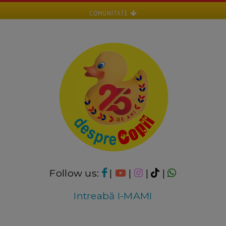
COMUNITATE
Follow us:
|
|
|
|
Intreabă I-MAMI