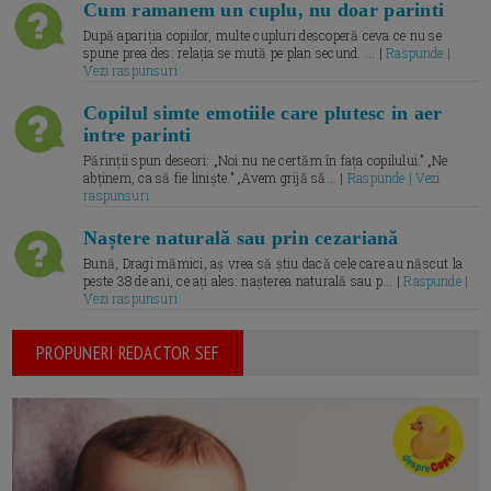
Cum ramanem un cuplu, nu doar parinti
După apariția copiilor, multe cupluri descoperă ceva ce nu se
spune prea des: relația se mută pe plan secund. ... |
Raspunde |
Vezi raspunsuri
Copilul simte emotiile care plutesc in aer
intre parinti
Părinții spun deseori: „Noi nu ne certăm în fața copilului.” „Ne
abținem, ca să fie liniște.” „Avem grijă să... |
Raspunde | Vezi
raspunsuri
Naștere naturală sau prin cezariană
Bună, Dragi mămici, aș vrea să știu dacă cele care au născut la
peste 38 de ani, ce ați ales: nașterea naturală sau p... |
Raspunde |
Vezi raspunsuri
PROPUNERI REDACTOR SEF