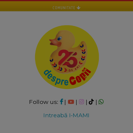
COMUNITATE
Follow us:
|
|
|
|
Intreabă I-MAMI