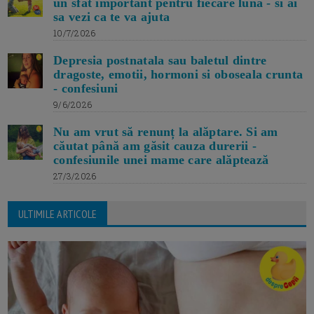
un sfat important pentru fiecare luna - si ai
sa vezi ca te va ajuta
10/7/2026
Depresia postnatala sau baletul dintre
dragoste, emotii, hormoni si oboseala crunta
- confesiuni
9/6/2026
Nu am vrut să renunț la alăptare. Si am
căutat până am găsit cauza durerii -
confesiunile unei mame care alăptează
27/3/2026
ULTIMILE ARTICOLE