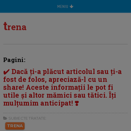
MENIU
t
rena
Pagini:
✔️ Dacă ți-a plăcut articolul sau ți-a
fost de folos, apreciază-l cu un
share! Aceste informații le pot fi
utile și altor mămici sau tătici. Îți
mulțumim anticipat! ❣️
SUBIECTE TRATATE:
TRENA