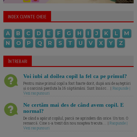
INDEX CUVINTE CHEIE
A
B
C
D
E
F
G
H
I
J
K
L
M
N
O
P
Q
R
S
T
U
V
X
Y
Z
ÎNTREBARI
Voi iubi al doilea copil la fel ca pe primul?
Pentru mine primul copil a fost foarte dorit, după ani de așteptări
și o sarcină pierduta la 16 săptămâni. Sunt însărc... |
Raspunde |
Vezi raspunsuri
Ne certăm mai des de când avem copil. E
normal?
De când a apărut copilul, parcă ne aprindem din orice. Un ton. O
remarcă. Cine s-a trezit din nou noaptea trecuta.... |
Raspunde |
Vezi raspunsuri