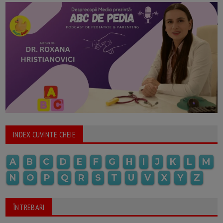
INDEX CUVINTE CHEIE
A
B
C
D
E
F
G
H
I
J
K
L
M
N
O
P
Q
R
S
T
U
V
X
Y
Z
ÎNTREBARI