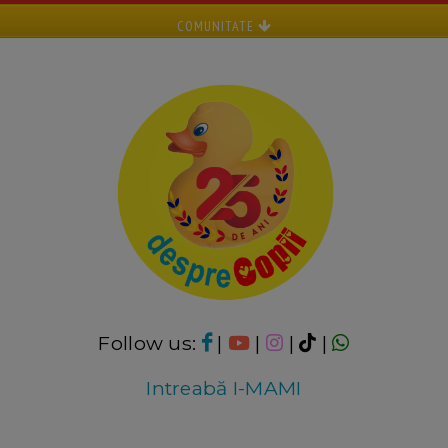
COMUNITATE
Follow us:
|
|
|
|
Intreabă I-MAMI