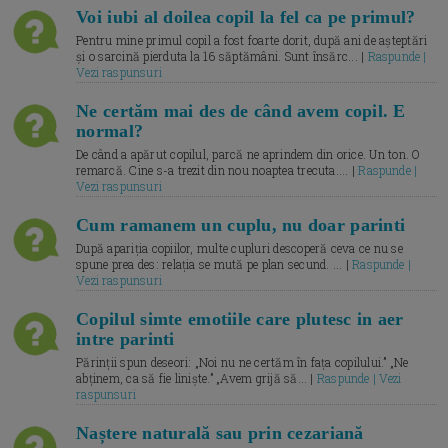
Voi iubi al doilea copil la fel ca pe primul?
Pentru mine primul copil a fost foarte dorit, după ani de așteptări
și o sarcină pierduta la 16 săptămâni. Sunt însărc... |
Raspunde |
Vezi raspunsuri
Ne certăm mai des de când avem copil. E
normal?
De când a apărut copilul, parcă ne aprindem din orice. Un ton. O
remarcă. Cine s-a trezit din nou noaptea trecuta.... |
Raspunde |
Vezi raspunsuri
Cum ramanem un cuplu, nu doar parinti
După apariția copiilor, multe cupluri descoperă ceva ce nu se
spune prea des: relația se mută pe plan secund. ... |
Raspunde |
Vezi raspunsuri
Copilul simte emotiile care plutesc in aer
intre parinti
Părinții spun deseori: „Noi nu ne certăm în fața copilului.” „Ne
abținem, ca să fie liniște.” „Avem grijă să... |
Raspunde | Vezi
raspunsuri
Naștere naturală sau prin cezariană