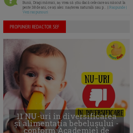
Bună, Dragi mămici, aș vrea să știu dacă cele care au născut la
peste 38 de ani, ce ați ales: nașterea naturală sau p... |
Raspunde |
Vezi raspunsuri
PROPUNERI REDACTOR SEF
11 NU-uri in diversificarea
și alimentația bebelușului -
conform Academiei de