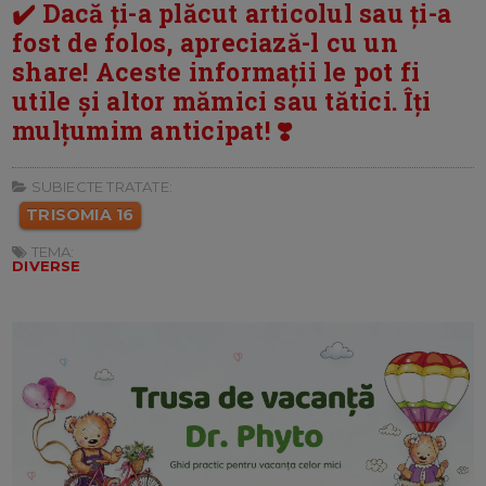
✔️ Dacă ți-a plăcut articolul sau ți-a
fost de folos, apreciază-l cu un
share! Aceste informații le pot fi
utile și altor mămici sau tătici. Îți
mulțumim anticipat! ❣️
SUBIECTE TRATATE:
TRISOMIA 16
TEMA:
DIVERSE