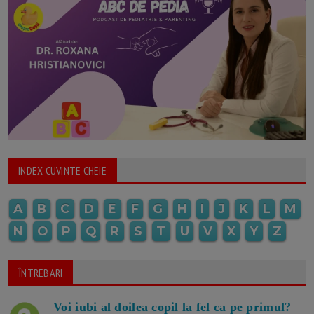
INDEX CUVINTE CHEIE
A
B
C
D
E
F
G
H
I
J
K
L
M
N
O
P
Q
R
S
T
U
V
X
Y
Z
ÎNTREBARI
Voi iubi al doilea copil la fel ca pe primul?