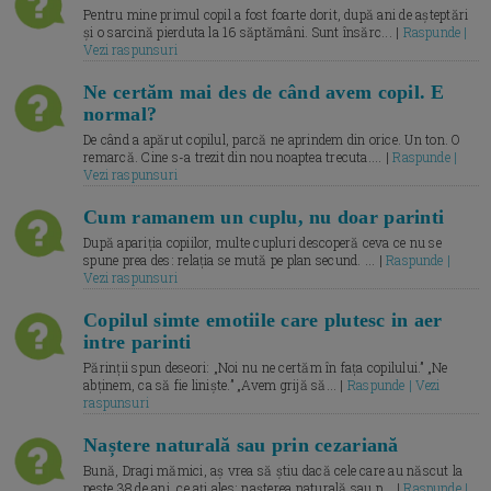
Pentru mine primul copil a fost foarte dorit, după ani de așteptări
și o sarcină pierduta la 16 săptămâni. Sunt însărc... |
Raspunde |
Vezi raspunsuri
Ne certăm mai des de când avem copil. E
normal?
De când a apărut copilul, parcă ne aprindem din orice. Un ton. O
remarcă. Cine s-a trezit din nou noaptea trecuta.... |
Raspunde |
Vezi raspunsuri
Cum ramanem un cuplu, nu doar parinti
După apariția copiilor, multe cupluri descoperă ceva ce nu se
spune prea des: relația se mută pe plan secund. ... |
Raspunde |
Vezi raspunsuri
Copilul simte emotiile care plutesc in aer
intre parinti
Părinții spun deseori: „Noi nu ne certăm în fața copilului.” „Ne
abținem, ca să fie liniște.” „Avem grijă să... |
Raspunde | Vezi
raspunsuri
Naștere naturală sau prin cezariană
Bună, Dragi mămici, aș vrea să știu dacă cele care au născut la
peste 38 de ani, ce ați ales: nașterea naturală sau p... |
Raspunde |