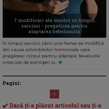
7 modificari ale sanilor in timpul
sarcinii - pregatirea pentru
alaptarea bebelusului
În timpul sarcinii, sânii unei femei se modifică
din cauza schimbărilor hormonale care
pregătesc corpul pentru alăptare. Nivelurile
crescute de estrogen și...
Pagini:
1
✔️ Dacă ți-a plăcut articolul sau ți-a