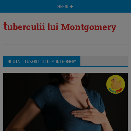
MENIU
t
uberculii lui Montgomery
NOUTATI TUBERCULII LUI MONTGOMERY