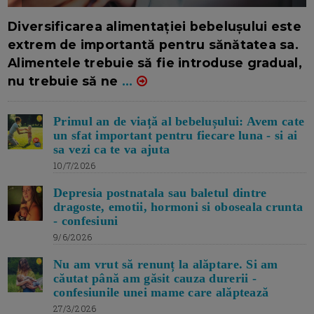
16/7/2026
AUTOR: EDITOR DC.
Diversificarea alimentației bebelușului este
extrem de importantă pentru sănătatea sa.
Alimentele trebuie să fie introduse gradual,
nu trebuie să ne
...
Primul an de viață al bebelușului: Avem cate
un sfat important pentru fiecare luna - si ai
sa vezi ca te va ajuta
10/7/2026
Depresia postnatala sau baletul dintre
dragoste, emotii, hormoni si oboseala crunta
- confesiuni
9/6/2026
Nu am vrut să renunț la alăptare. Si am
căutat până am găsit cauza durerii -
confesiunile unei mame care alăptează
27/3/2026