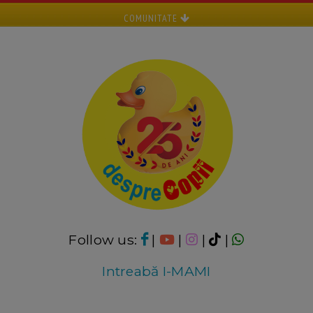
COMUNITATE
Follow us:
|
|
|
|
Intreabă I-MAMI