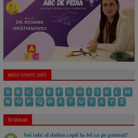
INDEX CUVINTE CHEIE
A
B
C
D
E
F
G
H
I
J
K
L
M
N
O
P
Q
R
S
T
U
V
X
Y
Z
ÎNTREBARI
Voi iubi al doilea copil la fel ca pe primul?