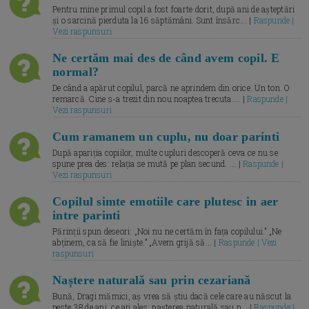
Pentru mine primul copil a fost foarte dorit, după ani de așteptări
și o sarcină pierduta la 16 săptămâni. Sunt însărc... |
Raspunde |
Vezi raspunsuri
Ne certăm mai des de când avem copil. E
normal?
De când a apărut copilul, parcă ne aprindem din orice. Un ton. O
remarcă. Cine s-a trezit din nou noaptea trecuta.... |
Raspunde |
Vezi raspunsuri
Cum ramanem un cuplu, nu doar parinti
După apariția copiilor, multe cupluri descoperă ceva ce nu se
spune prea des: relația se mută pe plan secund. ... |
Raspunde |
Vezi raspunsuri
Copilul simte emotiile care plutesc in aer
intre parinti
Părinții spun deseori: „Noi nu ne certăm în fața copilului.” „Ne
abținem, ca să fie liniște.” „Avem grijă să... |
Raspunde | Vezi
raspunsuri
Naștere naturală sau prin cezariană
Bună, Dragi mămici, aș vrea să știu dacă cele care au născut la
peste 38 de ani, ce ați ales: nașterea naturală sau p... |
Raspunde |