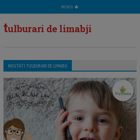
MENIU
t
ulburari de limabji
NOUTATI TULBURARI DE LIMABJI