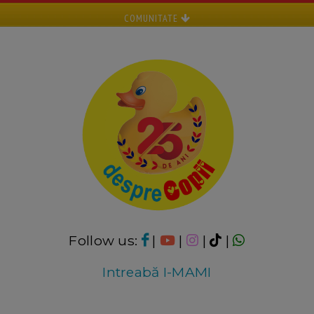
COMUNITATE
Follow us:
|
|
|
|
Intreabă I-MAMI