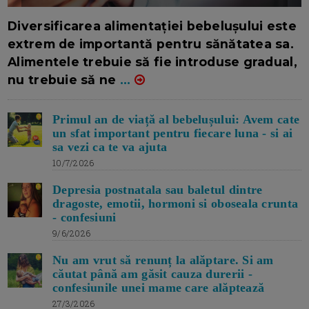
16/7/2026
AUTOR: EDITOR DC.
Diversificarea alimentației bebelușului este
extrem de importantă pentru sănătatea sa.
Alimentele trebuie să fie introduse gradual,
nu trebuie să ne
...
Primul an de viață al bebelușului: Avem cate
un sfat important pentru fiecare luna - si ai
sa vezi ca te va ajuta
10/7/2026
Depresia postnatala sau baletul dintre
dragoste, emotii, hormoni si oboseala crunta
- confesiuni
9/6/2026
Nu am vrut să renunț la alăptare. Si am
căutat până am găsit cauza durerii -
confesiunile unei mame care alăptează
27/3/2026