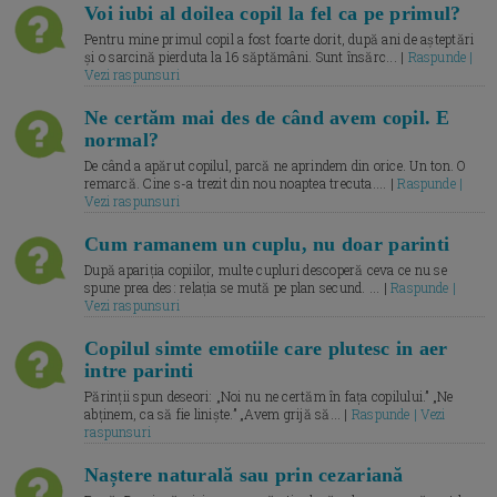
Voi iubi al doilea copil la fel ca pe primul?
Pentru mine primul copil a fost foarte dorit, după ani de așteptări
și o sarcină pierduta la 16 săptămâni. Sunt însărc... |
Raspunde |
Vezi raspunsuri
Ne certăm mai des de când avem copil. E
normal?
De când a apărut copilul, parcă ne aprindem din orice. Un ton. O
remarcă. Cine s-a trezit din nou noaptea trecuta.... |
Raspunde |
Vezi raspunsuri
Cum ramanem un cuplu, nu doar parinti
După apariția copiilor, multe cupluri descoperă ceva ce nu se
spune prea des: relația se mută pe plan secund. ... |
Raspunde |
Vezi raspunsuri
Copilul simte emotiile care plutesc in aer
intre parinti
Părinții spun deseori: „Noi nu ne certăm în fața copilului.” „Ne
abținem, ca să fie liniște.” „Avem grijă să... |
Raspunde | Vezi
raspunsuri
Naștere naturală sau prin cezariană