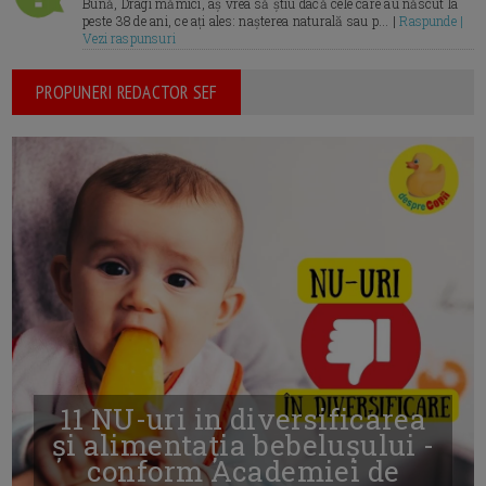
Bună, Dragi mămici, aș vrea să știu dacă cele care au născut la
peste 38 de ani, ce ați ales: nașterea naturală sau p... |
Raspunde |
Vezi raspunsuri
PROPUNERI REDACTOR SEF
11 NU-uri in diversificarea
și alimentația bebelușului -
conform Academiei de