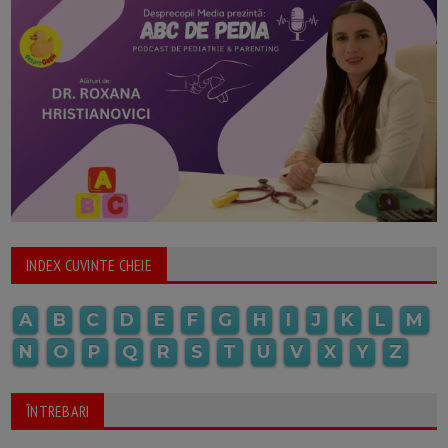
INDEX CUVINTE CHEIE
A
B
C
D
E
F
G
H
I
J
K
L
M
N
O
P
Q
R
S
T
U
V
X
Y
Z
ÎNTREBARI