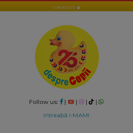
COMUNITATE
Follow us:
|
|
|
|
Intreabă I-MAMI