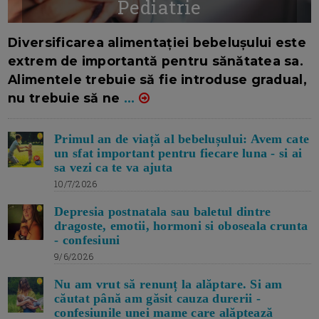
Pediatrie
16/7/2026
AUTOR: EDITOR DC.
Diversificarea alimentației bebelușului este
extrem de importantă pentru sănătatea sa.
Alimentele trebuie să fie introduse gradual,
nu trebuie să ne
...
Primul an de viață al bebelușului: Avem cate
un sfat important pentru fiecare luna - si ai
sa vezi ca te va ajuta
10/7/2026
Depresia postnatala sau baletul dintre
dragoste, emotii, hormoni si oboseala crunta
- confesiuni
9/6/2026
Nu am vrut să renunț la alăptare. Si am
căutat până am găsit cauza durerii -
confesiunile unei mame care alăptează