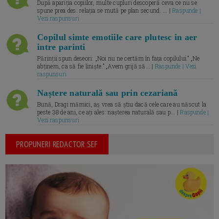
După apariția copiilor, multe cupluri descoperă ceva ce nu se
spune prea des: relația se mută pe plan secund. ... |
Raspunde |
Vezi raspunsuri
Copilul simte emotiile care plutesc in aer
intre parinti
Părinții spun deseori: „Noi nu ne certăm în fața copilului.” „Ne
abținem, ca să fie liniște.” „Avem grijă să... |
Raspunde | Vezi
raspunsuri
Naștere naturală sau prin cezariană
Bună, Dragi mămici, aș vrea să știu dacă cele care au născut la
peste 38 de ani, ce ați ales: nașterea naturală sau p... |
Raspunde |
Vezi raspunsuri
PROPUNERI REDACTOR SEF