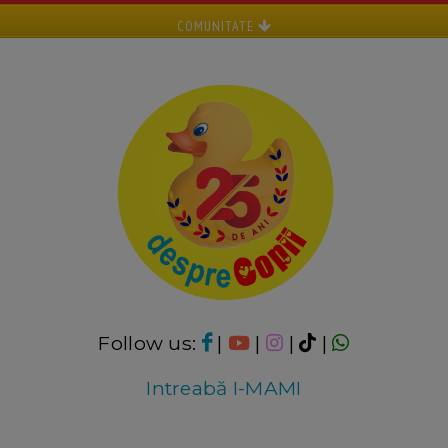
COMUNITATE
Follow us:
|
|
|
|
Intreabă I-MAMI