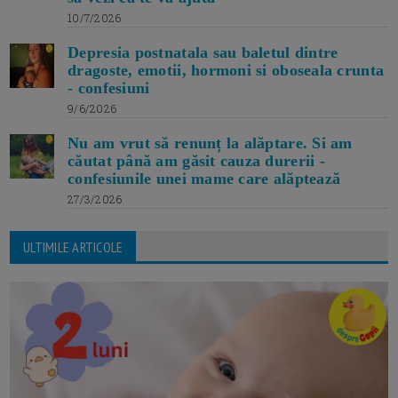
10/7/2026
Depresia postnatala sau baletul dintre
dragoste, emotii, hormoni si oboseala crunta
- confesiuni
9/6/2026
Nu am vrut să renunț la alăptare. Si am
căutat până am găsit cauza durerii -
confesiunile unei mame care alăptează
27/3/2026
ULTIMILE ARTICOLE