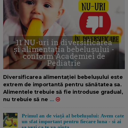
11 NU-uri in diversificarea
și alimentația bebelușului -
conform Academiei de
Pediatrie
16/7/2026
AUTOR: EDITOR DC.
Diversificarea alimentației bebelușului este
extrem de importantă pentru sănătatea sa.
Alimentele trebuie să fie introduse gradual,
nu trebuie să ne
...
Primul an de viață al bebelușului: Avem cate
un sfat important pentru fiecare luna - si ai
sa vezi ca te va ajuta