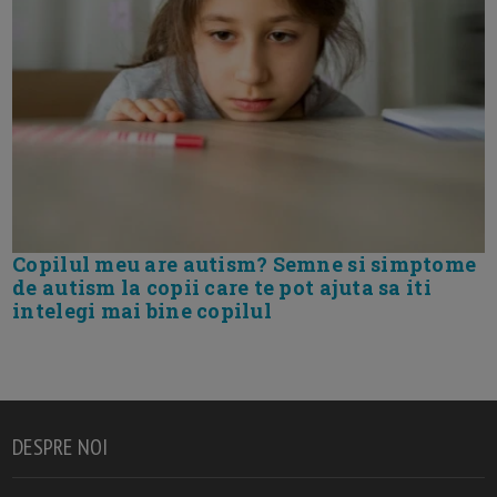
Copilul meu are autism? Semne si simptome
de autism la copii care te pot ajuta sa iti
intelegi mai bine copilul
DESPRE NOI