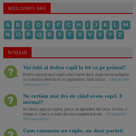
INDEX CUVINTE CHEIE
A
B
C
D
E
F
G
H
I
J
K
L
M
N
O
P
Q
R
S
T
U
V
X
Y
Z
ÎNTREBARI
Voi iubi al doilea copil la fel ca pe primul?
Pentru mine primul copil a fost foarte dorit, după ani de așteptări
și o sarcină pierduta la 16 săptămâni. Sunt însărc... |
Raspunde |
Vezi raspunsuri
Ne certăm mai des de când avem copil. E
normal?
De când a apărut copilul, parcă ne aprindem din orice. Un ton. O
remarcă. Cine s-a trezit din nou noaptea trecuta.... |
Raspunde |
Vezi raspunsuri
Cum ramanem un cuplu, nu doar parinti