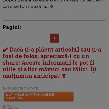
care se formează la...
Pagini:
1
✔️ Dacă ți-a plăcut articolul sau ți-a
fost de folos, apreciază-l cu un
share! Aceste informații le pot fi
utile și altor mămici sau tătici. Îți
mulțumim anticipat! ❣️
SUBIECTE TRATATE:
ULTIMELE SAPTAMANI DE
SARCINA
TEMA: