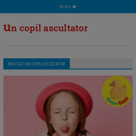
MENIU
u
n copil ascultator
NOUTATI UN COPIL ASCULTATOR