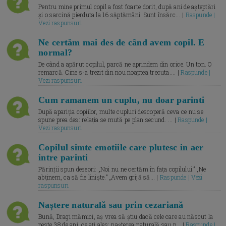
Pentru mine primul copil a fost foarte dorit, după ani de așteptări
și o sarcină pierduta la 16 săptămâni. Sunt însărc... |
Raspunde |
Vezi raspunsuri
Ne certăm mai des de când avem copil. E
normal?
De când a apărut copilul, parcă ne aprindem din orice. Un ton. O
remarcă. Cine s-a trezit din nou noaptea trecuta.... |
Raspunde |
Vezi raspunsuri
Cum ramanem un cuplu, nu doar parinti
După apariția copiilor, multe cupluri descoperă ceva ce nu se
spune prea des: relația se mută pe plan secund. ... |
Raspunde |
Vezi raspunsuri
Copilul simte emotiile care plutesc in aer
intre parinti
Părinții spun deseori: „Noi nu ne certăm în fața copilului.” „Ne
abținem, ca să fie liniște.” „Avem grijă să... |
Raspunde | Vezi
raspunsuri
Naștere naturală sau prin cezariană
Bună, Dragi mămici, aș vrea să știu dacă cele care au născut la
peste 38 de ani, ce ați ales: nașterea naturală sau p... |
Raspunde |