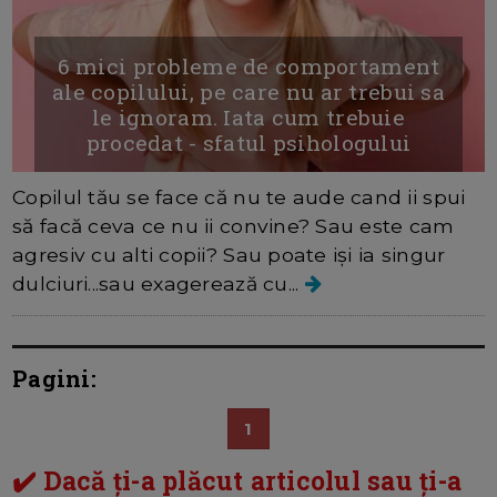
6 mici probleme de comportament
ale copilului, pe care nu ar trebui sa
le ignoram. Iata cum trebuie
procedat - sfatul psihologului
Copilul tău se face că nu te aude cand ii spui
să facă ceva ce nu ii convine? Sau este cam
agresiv cu alti copii? Sau poate iși ia singur
dulciuri...sau exagerează cu...
Pagini:
1
✔️ Dacă ți-a plăcut articolul sau ți-a