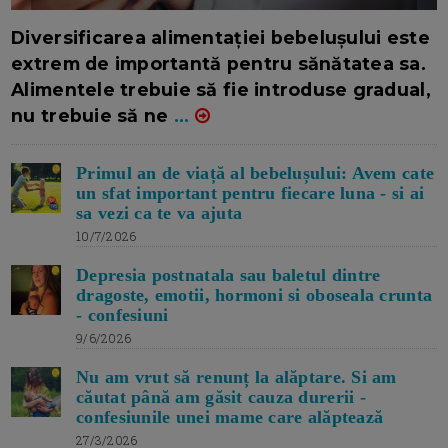
16/7/2026
AUTOR: EDITOR DC.
Diversificarea alimentației bebelușului este
extrem de importantă pentru sănătatea sa.
Alimentele trebuie să fie introduse gradual,
nu trebuie să ne
...
Primul an de viață al bebelușului: Avem cate
un sfat important pentru fiecare luna - si ai
sa vezi ca te va ajuta
10/7/2026
Depresia postnatala sau baletul dintre
dragoste, emotii, hormoni si oboseala crunta
- confesiuni
9/6/2026
Nu am vrut să renunț la alăptare. Si am
căutat până am găsit cauza durerii -
confesiunile unei mame care alăptează
27/3/2026