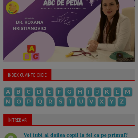
INDEX CUVINTE CHEIE
A
B
C
D
E
F
G
H
I
J
K
L
M
N
O
P
Q
R
S
T
U
V
X
Y
Z
ÎNTREBARI
Voi iubi al doilea copil la fel ca pe primul?