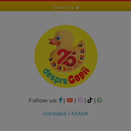
COMUNITATE
Follow us:
|
|
|
|
Intreabă I-MAMI