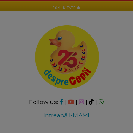
COMUNITATE
Follow us:
|
|
|
|
Intreabă I-MAMI