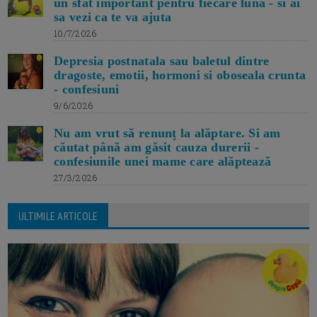
un sfat important pentru fiecare luna - si ai
sa vezi ca te va ajuta
10/7/2026
Depresia postnatala sau baletul dintre
dragoste, emotii, hormoni si oboseala crunta
- confesiuni
9/6/2026
Nu am vrut să renunț la alăptare. Si am
căutat până am găsit cauza durerii -
confesiunile unei mame care alăptează
27/3/2026
ULTIMILE ARTICOLE