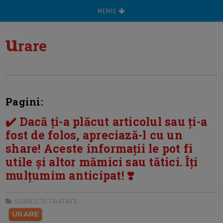
MENIU
u
rare
Pagini:
✔️ Dacă ți-a plăcut articolul sau ți-a
fost de folos, apreciază-l cu un
share! Aceste informații le pot fi
utile și altor mămici sau tătici. Îți
mulțumim anticipat! ❣️
SUBIECTE TRATATE:
URARE