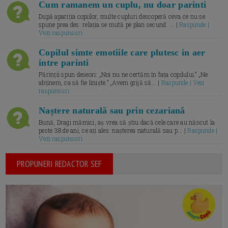
Cum ramanem un cuplu, nu doar parinti
După apariția copiilor, multe cupluri descoperă ceva ce nu se
spune prea des: relația se mută pe plan secund. ... |
Raspunde |
Vezi raspunsuri
Copilul simte emotiile care plutesc in aer
intre parinti
Părinții spun deseori: „Noi nu ne certăm în fața copilului.” „Ne
abținem, ca să fie liniște.” „Avem grijă să... |
Raspunde | Vezi
raspunsuri
Naștere naturală sau prin cezariană
Bună, Dragi mămici, aș vrea să știu dacă cele care au născut la
peste 38 de ani, ce ați ales: nașterea naturală sau p... |
Raspunde |
Vezi raspunsuri
PROPUNERI REDACTOR SEF