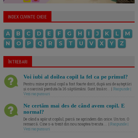
INDEX CUVINTE CHEIE
A
B
C
D
E
F
G
H
I
J
K
L
M
N
O
P
Q
R
S
T
U
V
X
Y
Z
ÎNTREBARI
Voi iubi al doilea copil la fel ca pe primul?
Pentru mine primul copil a fost foarte dorit, după ani de așteptări
și o sarcină pierduta la 16 săptămâni. Sunt însărc... |
Raspunde |
Vezi raspunsuri
Ne certăm mai des de când avem copil. E
normal?
De când a apărut copilul, parcă ne aprindem din orice. Un ton. O
remarcă. Cine s-a trezit din nou noaptea trecuta.... |
Raspunde |
Vezi raspunsuri