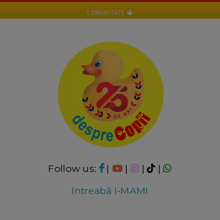
COMUNITATE
Follow us:
|
|
|
|
Intreabă I-MAMI