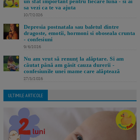
un sfat important pentru fiecare luna - si ai
sa vezi ca te va ajuta
10/7/2026
Depresia postnatala sau baletul dintre
dragoste, emotii, hormoni si oboseala crunta
- confesiuni
9/6/2026
Nu am vrut să renunț la alăptare. Si am
căutat până am găsit cauza durerii -
confesiunile unei mame care alăptează
27/3/2026
ULTIMILE ARTICOLE