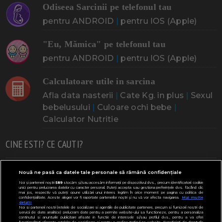
Odiseea Sarcinii pe telefonul tau
pentru ANDROID
|
pentru IOS (Apple)
"Eu, Mămica" pe telefonul tau
pentru ANDROID
|
pentru IOS (Apple)
Calculatoare utile in sarcina
Afla data nasterii
|
Cate Kg. in plus
|
Sexul
bebelusului
|
Culoare ochi bebe
|
Calculator Nutritie
CINE ESTI? CE CAUTI?
Doresc un copil
Adoptia
Probleme cu sarcina
Nouă ne pasă ca datele tale personale să rămână confidențiale
Noi și partenerii noștri
589
stocăm și/sau accesăm informații pe dispozitivul dvs., precum identificatorii cookie
Urmeaza sa nasc
Probleme alaptare
Bebe plange
unici pentru prelucrarea datelor cu caracter personal. Puteți accepta sau gestiona preferințele dvs. făcând clic
mai jos, respectiv vă puteți opune utilizării unui interes legitim în orice moment pe pagina cu politica de
confidențialitate. Aceste alegeri vor fi raportate partenerilor noștri și nu vă vor afecta navigarea.
Mai multe
Bebe febra
Caut bona
Cresa, Gradinta
detalii
Noi si partenerii nostri (retelele de socializare si agentiile de publicitate partenere, precum si furnizorii nostri de
servicii de date analitice) prelucram date pentru a permite website-ului sa functioneze, pentru a personaliza
Mergem la scoala
Copil bolnav
Copii cu nevoi speciale
continutul si anunturile publicitare afisate in functie de interesele si/sau profilul dvs., pentru a va oferi