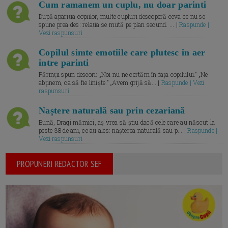
Cum ramanem un cuplu, nu doar parinti
După apariția copiilor, multe cupluri descoperă ceva ce nu se
spune prea des: relația se mută pe plan secund. ... |
Raspunde |
Vezi raspunsuri
Copilul simte emotiile care plutesc in aer
intre parinti
Părinții spun deseori: „Noi nu ne certăm în fața copilului.” „Ne
abținem, ca să fie liniște.” „Avem grijă să... |
Raspunde | Vezi
raspunsuri
Naștere naturală sau prin cezariană
Bună, Dragi mămici, aș vrea să știu dacă cele care au născut la
peste 38 de ani, ce ați ales: nașterea naturală sau p... |
Raspunde |
Vezi raspunsuri
PROPUNERI REDACTOR SEF