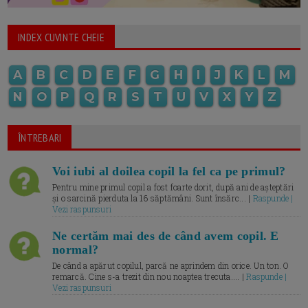
INDEX CUVINTE CHEIE
A
B
C
D
E
F
G
H
I
J
K
L
M
N
O
P
Q
R
S
T
U
V
X
Y
Z
ÎNTREBARI
Voi iubi al doilea copil la fel ca pe primul?
Pentru mine primul copil a fost foarte dorit, după ani de așteptări
și o sarcină pierduta la 16 săptămâni. Sunt însărc... |
Raspunde |
Vezi raspunsuri
Ne certăm mai des de când avem copil. E
normal?
De când a apărut copilul, parcă ne aprindem din orice. Un ton. O
remarcă. Cine s-a trezit din nou noaptea trecuta.... |
Raspunde |
Vezi raspunsuri