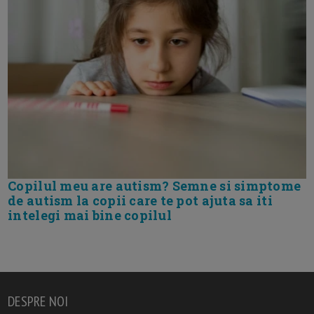
Copilul meu are autism? Semne si simptome
de autism la copii care te pot ajuta sa iti
intelegi mai bine copilul
DESPRE NOI