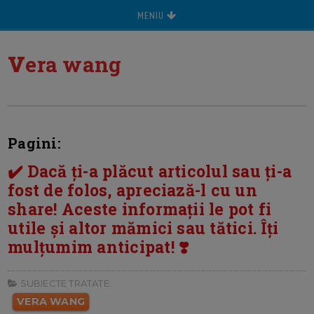
MENIU
v
era wang
Pagini:
✔️ Dacă ți-a plăcut articolul sau ți-a
fost de folos, apreciază-l cu un
share! Aceste informații le pot fi
utile și altor mămici sau tătici. Îți
mulțumim anticipat! ❣️
SUBIECTE TRATATE:
VERA WANG