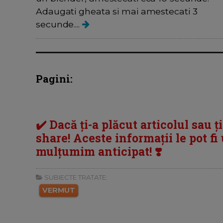
Adaugati gheata si mai amestecati 3
secunde....
Pagini:
✔️ Dacă ți-a plăcut articolul sau ț
share! Aceste informații le pot fi u
mulțumim anticipat! ❣️
SUBIECTE TRATATE:
VERMUT