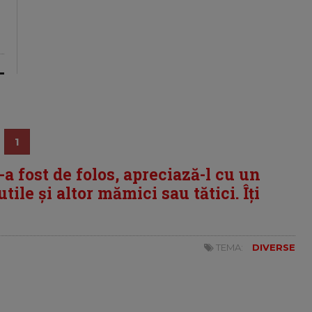
1
i-a fost de folos, apreciază-l cu un
tile și altor mămici sau tătici. Îți
TEMA:
DIVERSE