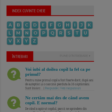
INDEX CUVINTE CHEIE
A
B
C
D
E
F
G
H
I
J
K
L
M
N
O
P
Q
R
S
T
U
V
X
Y
Z
ÎNTREBARI
PUNE O ÎNTREBARE
Voi iubi al doilea copil la fel ca pe
primul?
Pentru mine primul copil a fost foarte dorit, după ani
de așteptări și o sarcină pierduta la 16 săptămâni.
Sunt însărc... |
Raspunde | Vezi raspunsuri
Ne certăm mai des de când avem
copil. E normal?
De când a apărut copilul, parcă ne aprindem din