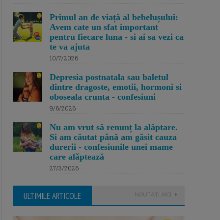
Primul an de viață al bebelușului:
Avem cate un sfat important
pentru fiecare luna - si ai sa vezi ca
te va ajuta
10/7/2026
Depresia postnatala sau baletul
dintre dragoste, emotii, hormoni si
oboseala crunta - confesiuni
9/6/2026
Nu am vrut să renunț la alăptare.
Si am căutat până am găsit cauza
durerii - confesiunile unei mame
care alăptează
27/3/2026
ULTIMILE ARTICOLE
NOUTATI AICI