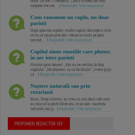
orice. Un ton. O remarcă. Cine s-a trezit din nou
noaptea trecuta.... |
Raspunde | Vezi raspunsuri
Cum ramanem un cuplu, nu doar
parinti
După apariția copiilor, multe cupluri descoperă ceva
ce nu se spune prea des: relația se mută pe plan
secund. ... |
Raspunde | Vezi raspunsuri
Copilul simte emotiile care plutesc
in aer intre parinti
Părinții spun deseori: „Noi nu ne certăm în fața
copilului.” „Ne abținem, ca să fie liniște.” „Avem grijă
să... |
Raspunde | Vezi raspunsuri
Naștere naturală sau prin
cezariană
Bună, Dragi mămici, aș vrea să știu dacă cele care
au născut la peste 38 de ani, ce ați ales: nașterea
naturală sau p... |
Raspunde | Vezi raspunsuri
PROPUNERI REDACTOR SEF