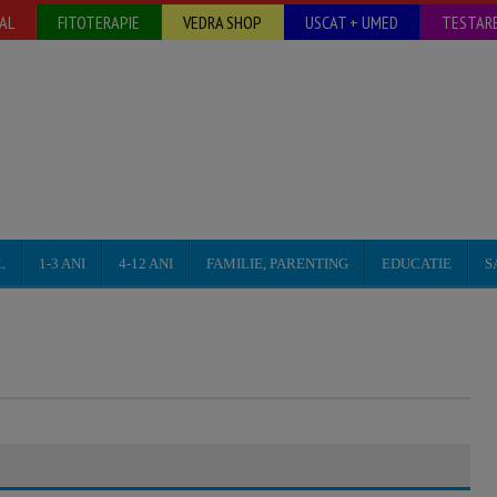
AL
FITOTERAPIE
VEDRA SHOP
USCAT + UMED
TESTARE
L
1-3 ANI
4-12 ANI
FAMILIE, PARENTING
EDUCATIE
S