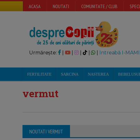
ACASA
NOUTATI
COMUNITATE / CLUB
SPECI
Urmărește:
|
|
|
|
|
Intreabă I-MAMI
FERTILITATE
SARCINA
NASTEREA
BEBELUSU
vermut
NOUTATI VERMUT