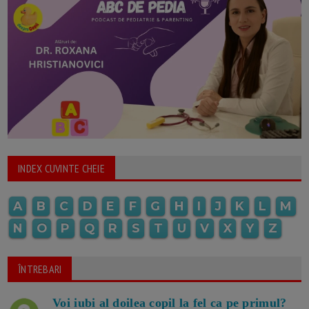
INDEX CUVINTE CHEIE
A
B
C
D
E
F
G
H
I
J
K
L
M
N
O
P
Q
R
S
T
U
V
X
Y
Z
ÎNTREBARI
Voi iubi al doilea copil la fel ca pe primul?