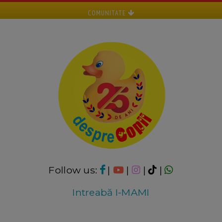
COMUNITATE
Follow us:
|
|
|
|
Intreabă I-MAMI