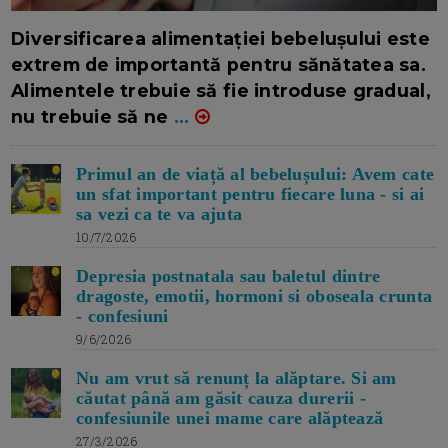
16/7/2026
AUTOR: EDITOR DC.
Diversificarea alimentației bebelușului este
extrem de importantă pentru sănătatea sa.
Alimentele trebuie să fie introduse gradual,
nu trebuie să ne
...
Primul an de viață al bebelușului: Avem cate
un sfat important pentru fiecare luna - si ai
sa vezi ca te va ajuta
10/7/2026
Depresia postnatala sau baletul dintre
dragoste, emotii, hormoni si oboseala crunta
- confesiuni
9/6/2026
Nu am vrut să renunț la alăptare. Si am
căutat până am găsit cauza durerii -
confesiunile unei mame care alăptează
27/3/2026