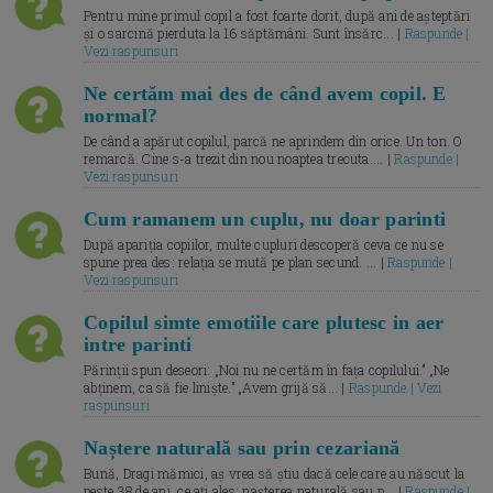
Pentru mine primul copil a fost foarte dorit, după ani de așteptări
și o sarcină pierduta la 16 săptămâni. Sunt însărc... |
Raspunde |
Vezi raspunsuri
Ne certăm mai des de când avem copil. E
normal?
De când a apărut copilul, parcă ne aprindem din orice. Un ton. O
remarcă. Cine s-a trezit din nou noaptea trecuta.... |
Raspunde |
Vezi raspunsuri
Cum ramanem un cuplu, nu doar parinti
După apariția copiilor, multe cupluri descoperă ceva ce nu se
spune prea des: relația se mută pe plan secund. ... |
Raspunde |
Vezi raspunsuri
Copilul simte emotiile care plutesc in aer
intre parinti
Părinții spun deseori: „Noi nu ne certăm în fața copilului.” „Ne
abținem, ca să fie liniște.” „Avem grijă să... |
Raspunde | Vezi
raspunsuri
Naștere naturală sau prin cezariană
Bună, Dragi mămici, aș vrea să știu dacă cele care au născut la
peste 38 de ani, ce ați ales: nașterea naturală sau p... |
Raspunde |