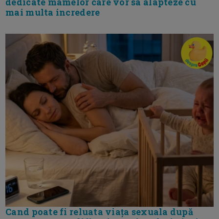
dedicate mamelor care vor sa alapteze cu
mai multa incredere
Cand poate fi reluata viața sexuala după