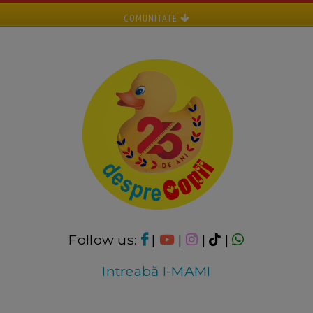
COMUNITATE
Follow us:
|
|
|
|
Intreabă I-MAMI