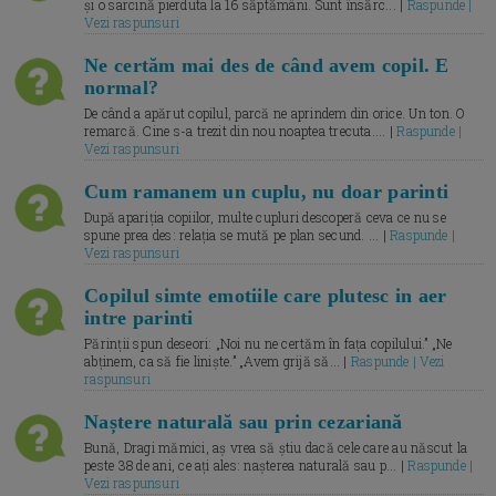
și o sarcină pierduta la 16 săptămâni. Sunt însărc... |
Raspunde |
Vezi raspunsuri
Ne certăm mai des de când avem copil. E
normal?
De când a apărut copilul, parcă ne aprindem din orice. Un ton. O
remarcă. Cine s-a trezit din nou noaptea trecuta.... |
Raspunde |
Vezi raspunsuri
Cum ramanem un cuplu, nu doar parinti
După apariția copiilor, multe cupluri descoperă ceva ce nu se
spune prea des: relația se mută pe plan secund. ... |
Raspunde |
Vezi raspunsuri
Copilul simte emotiile care plutesc in aer
intre parinti
Părinții spun deseori: „Noi nu ne certăm în fața copilului.” „Ne
abținem, ca să fie liniște.” „Avem grijă să... |
Raspunde | Vezi
raspunsuri
Naștere naturală sau prin cezariană
Bună, Dragi mămici, aș vrea să știu dacă cele care au născut la
peste 38 de ani, ce ați ales: nașterea naturală sau p... |
Raspunde |
Vezi raspunsuri