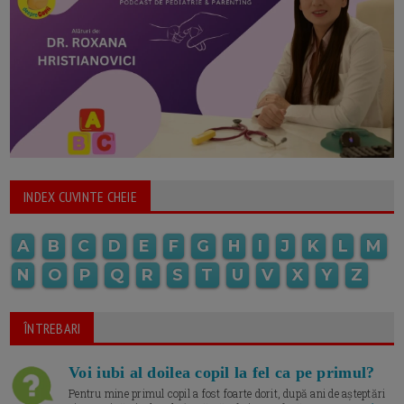
INDEX CUVINTE CHEIE
A
B
C
D
E
F
G
H
I
J
K
L
M
N
O
P
Q
R
S
T
U
V
X
Y
Z
ÎNTREBARI
Voi iubi al doilea copil la fel ca pe primul?
Pentru mine primul copil a fost foarte dorit, după ani de așteptări