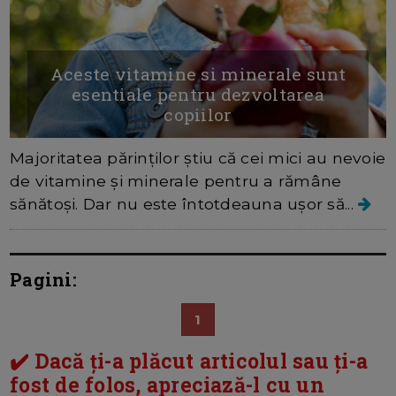
Aceste vitamine si minerale sunt
esentiale pentru dezvoltarea
copiilor
Majoritatea părinților știu că cei mici au nevoie
de vitamine și minerale pentru a rămâne
sănătoși. Dar nu este întotdeauna ușor să...
Pagini:
1
✔️ Dacă ți-a plăcut articolul sau ți-a
fost de folos, apreciază-l cu un