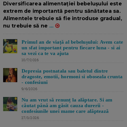
Diversificarea alimentației bebelușului este
extrem de importantă pentru sănătatea sa.
Alimentele trebuie să fie introduse gradual,
nu trebuie să ne
...
Primul an de viață al bebelușului: Avem cate
un sfat important pentru fiecare luna - si ai
sa vezi ca te va ajuta
10/7/2026
Depresia postnatala sau baletul dintre
dragoste, emotii, hormoni si oboseala crunta
- confesiuni
9/6/2026
Nu am vrut să renunț la alăptare. Si am
căutat până am găsit cauza durerii -
confesiunile unei mame care alăptează
27/3/2026