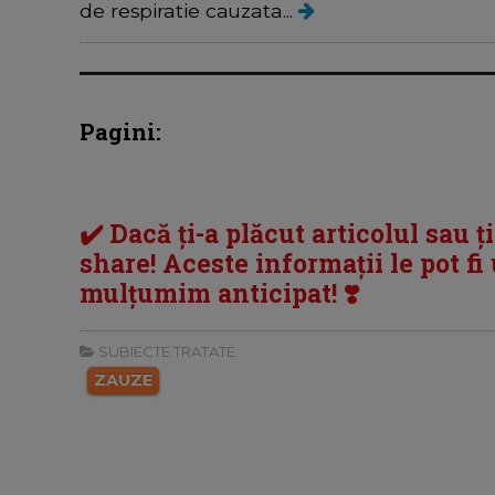
de respiratie cauzata...
Pagini:
✔️ Dacă ți-a plăcut articolul sau ț
share! Aceste informații le pot fi u
mulțumim anticipat! ❣️
SUBIECTE TRATATE:
ZAUZE