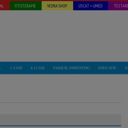
AL
FITOTERAPIE
VEDRA SHOP
USCAT + UMED
TESTARE
L
1-3 ANI
4-12 ANI
FAMILIE, PARENTING
EDUCATIE
S