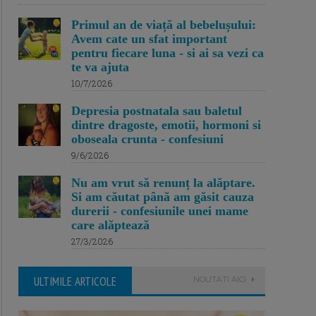
Primul an de viață al bebelușului:
Avem cate un sfat important
pentru fiecare luna - si ai sa vezi ca
te va ajuta
10/7/2026
Depresia postnatala sau baletul
dintre dragoste, emotii, hormoni si
oboseala crunta - confesiuni
9/6/2026
Nu am vrut să renunț la alăptare.
Si am căutat până am găsit cauza
durerii - confesiunile unei mame
care alăptează
27/3/2026
ULTIMILE ARTICOLE
NOUTATI AICI