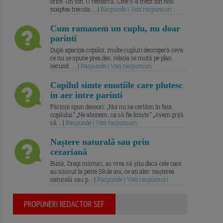
orice. Un ton. O remarcă. Cine s-a trezit din nou
noaptea trecuta.... |
Raspunde | Vezi raspunsuri
Cum ramanem un cuplu, nu doar
parinti
După apariția copiilor, multe cupluri descoperă ceva
ce nu se spune prea des: relația se mută pe plan
secund. ... |
Raspunde | Vezi raspunsuri
Copilul simte emotiile care plutesc
in aer intre parinti
Părinții spun deseori: „Noi nu ne certăm în fața
copilului.” „Ne abținem, ca să fie liniște.” „Avem grijă
să... |
Raspunde | Vezi raspunsuri
Naștere naturală sau prin
cezariană
Bună, Dragi mămici, aș vrea să știu dacă cele care
au născut la peste 38 de ani, ce ați ales: nașterea
naturală sau p... |
Raspunde | Vezi raspunsuri
PROPUNERI REDACTOR SEF