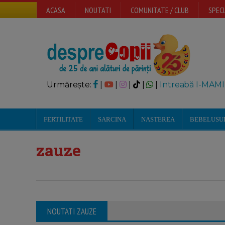
ACASA
NOUTATI
COMUNITATE / CLUB
SPECI
Urmărește:
|
|
|
|
|
Intreabă I-MAMI
FERTILITATE
SARCINA
NASTEREA
BEBELUSU
zauze
NOUTATI ZAUZE