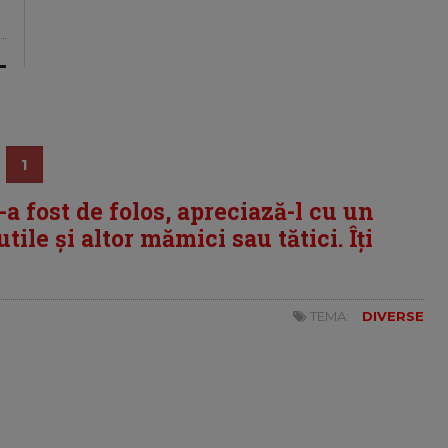
1
i-a fost de folos, apreciază-l cu un
tile și altor mămici sau tătici. Îți
TEMA:
DIVERSE