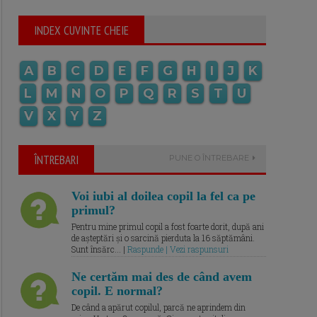
INDEX CUVINTE CHEIE
A
B
C
D
E
F
G
H
I
J
K
L
M
N
O
P
Q
R
S
T
U
V
X
Y
Z
ÎNTREBARI
PUNE O ÎNTREBARE
Voi iubi al doilea copil la fel ca pe
primul?
Pentru mine primul copil a fost foarte dorit, după ani
de așteptări și o sarcină pierduta la 16 săptămâni.
Sunt însărc... |
Raspunde | Vezi raspunsuri
Ne certăm mai des de când avem
copil. E normal?
De când a apărut copilul, parcă ne aprindem din