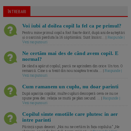
ÎNTREBARI
Voi iubi al doilea copil la fel ca pe primul?
Pentru mine primul copil a fost foarte dorit, după ani de așteptări
și o sarcină pierduta la 16 săptămâni. Sunt însărc... |
Raspunde |
Vezi raspunsuri
Ne certăm mai des de când avem copil. E
normal?
De când a apărut copilul, parcă ne aprindem din orice. Un ton. O
remarcă. Cine s-a trezit din nou noaptea trecuta.... |
Raspunde |
Vezi raspunsuri
Cum ramanem un cuplu, nu doar parinti
După apariția copiilor, multe cupluri descoperă ceva ce nu se
spune prea des: relația se mută pe plan secund. ... |
Raspunde |
Vezi raspunsuri
Copilul simte emotiile care plutesc in aer
intre parinti
Părinții spun deseori: „Noi nu ne certăm în fața copilului.” „Ne