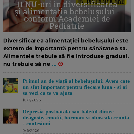
11 NU-uri in diversificarea
și alimentația bebelușului -
conform Academiei de
Pediatrie
16/7/2026
AUTOR: EDITOR DC.
Diversificarea alimentației bebelușului este
extrem de importantă pentru sănătatea sa.
Alimentele trebuie să fie introduse gradual,
nu trebuie să ne
...
Primul an de viață al bebelușului: Avem cate
un sfat important pentru fiecare luna - si ai
sa vezi ca te va ajuta
10/7/2026
Depresia postnatala sau baletul dintre
dragoste, emotii, hormoni si oboseala crunta
- confesiuni
9/6/2026