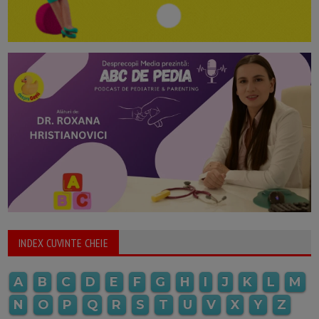
INDEX CUVINTE CHEIE
A
B
C
D
E
F
G
H
I
J
K
L
M
N
O
P
Q
R
S
T
U
V
X
Y
Z