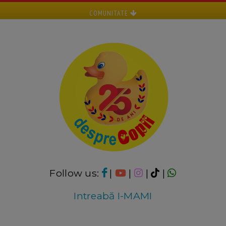
COMUNITATE
Follow us:
|
|
|
|
Intreabă I-MAMI