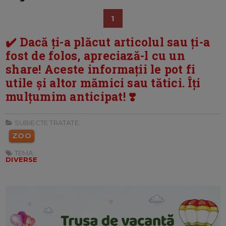
1
✔️ Dacă ți-a plăcut articolul sau ți-a
fost de folos, apreciază-l cu un
share! Aceste informații le pot fi
utile și altor mămici sau tătici. Îți
mulțumim anticipat! ❣️
SUBIECTE TRATATE:
ZOO
TEMA:
DIVERSE