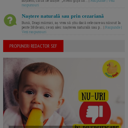
abținem, ca să fie liniște.” „Avem grijă să... |
Raspunde | Vezi
raspunsuri
Naștere naturală sau prin cezariană
Bună, Dragi mămici, aș vrea să știu dacă cele care au născut la
peste 38 de ani, ce ați ales: nașterea naturală sau p... |
Raspunde |
Vezi raspunsuri
PROPUNERI REDACTOR SEF