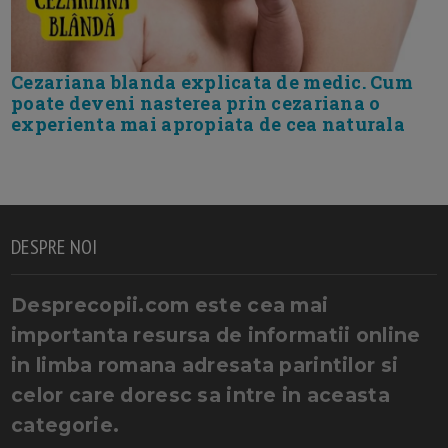
Cezariana blanda explicata de medic. Cum
poate deveni nasterea prin cezariana o
experienta mai apropiata de cea naturala
DESPRE NOI
Desprecopii.com este cea mai
importanta resursa de informatii online
in limba romana adresata parintilor si
celor care doresc sa intre in aceasta
categorie.