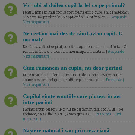
Voi iubi al doilea copil la fel ca pe primul?
Pentru mine primul copil a fost foarte dorit, după ani de așteptări
și o sarcină pierduta la 16 săptămâni. Sunt însărc... |
Raspunde |
Vezi raspunsuri
Ne certăm mai des de când avem copil. E
normal?
De când a apărut copilul, parcă ne aprindem din orice. Un ton. O
remarcă. Cine s-a trezit din nou noaptea trecuta.... |
Raspunde |
Vezi raspunsuri
Cum ramanem un cuplu, nu doar parinti
După apariția copiilor, multe cupluri descoperă ceva ce nu se
spune prea des: relația se mută pe plan secund. ... |
Raspunde |
Vezi raspunsuri
Copilul simte emotiile care plutesc in aer
intre parinti
Părinții spun deseori: „Noi nu ne certăm în fața copilului.” „Ne
abținem, ca să fie liniște.” „Avem grijă să... |
Raspunde | Vezi
raspunsuri
Naștere naturală sau prin cezariană