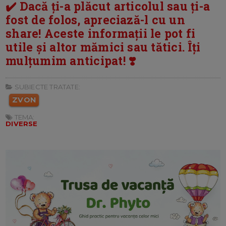
✔️ Dacă ți-a plăcut articolul sau ți-a
fost de folos, apreciază-l cu un
share! Aceste informații le pot fi
utile și altor mămici sau tătici. Îți
mulțumim anticipat! ❣️
SUBIECTE TRATATE:
ZVON
TEMA:
DIVERSE