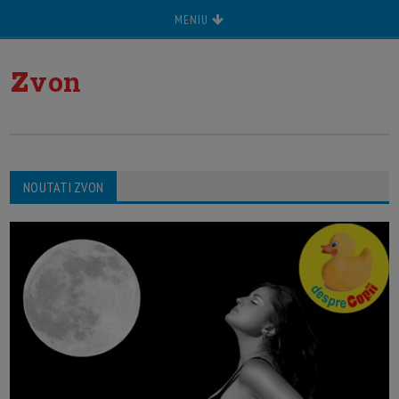
MENIU
z
von
NOUTATI ZVON