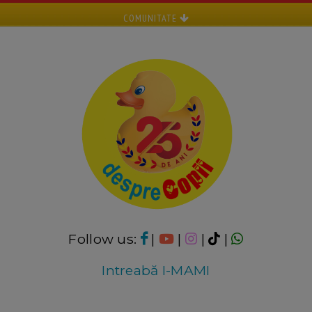
COMUNITATE
Follow us:
|
|
|
|
Intreabă I-MAMI