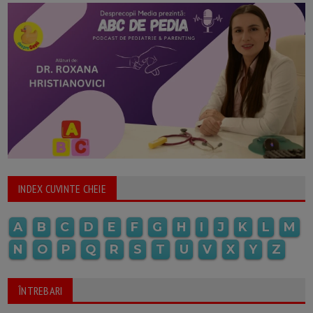
INDEX CUVINTE CHEIE
A
B
C
D
E
F
G
H
I
J
K
L
M
N
O
P
Q
R
S
T
U
V
X
Y
Z
ÎNTREBARI