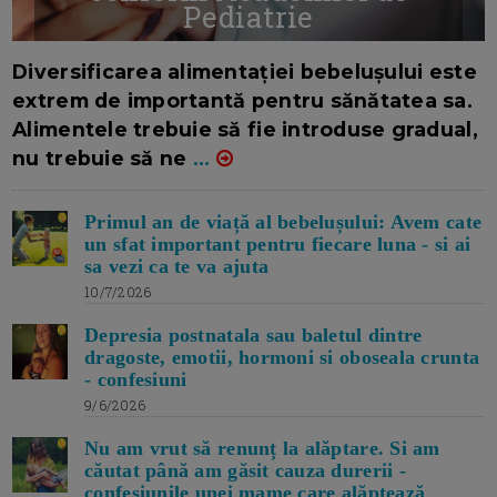
Pediatrie
16/7/2026
AUTOR: EDITOR DC.
Diversificarea alimentației bebelușului este
extrem de importantă pentru sănătatea sa.
Alimentele trebuie să fie introduse gradual,
nu trebuie să ne
...
Primul an de viață al bebelușului: Avem cate
un sfat important pentru fiecare luna - si ai
sa vezi ca te va ajuta
10/7/2026
Depresia postnatala sau baletul dintre
dragoste, emotii, hormoni si oboseala crunta
- confesiuni
9/6/2026
Nu am vrut să renunț la alăptare. Si am
căutat până am găsit cauza durerii -
confesiunile unei mame care alăptează