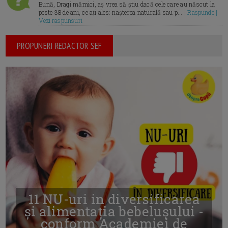
Bună, Dragi mămici, aș vrea să știu dacă cele care au născut la
peste 38 de ani, ce ați ales: nașterea naturală sau p... |
Raspunde |
Vezi raspunsuri
PROPUNERI REDACTOR SEF
11 NU-uri in diversificarea
și alimentația bebelușului -
conform Academiei de