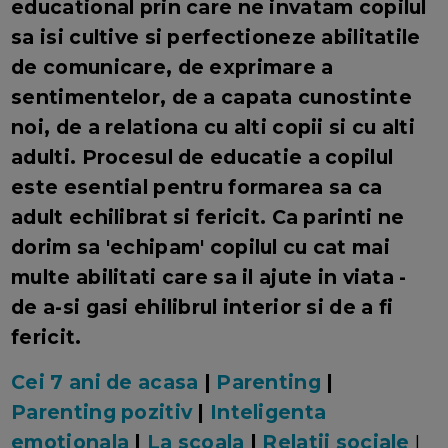
educational prin care ne invatam copilul
sa isi cultive si perfectioneze abilitatile
de comunicare, de exprimare a
sentimentelor, de a capata cunostinte
noi, de a relationa cu alti copii si cu alti
adulti. Procesul de educatie a copilul
este esential pentru formarea sa ca
adult echilibrat si fericit. Ca parinti ne
dorim sa 'echipam' copilul cu cat mai
multe abilitati care sa il ajute in viata -
de a-si gasi ehilibrul interior si de a fi
fericit.
Cei 7 ani de acasa
|
Parenting
|
Parenting pozitiv
|
Inteligenta
emotionala
|
La scoala
|
Relatii sociale
|