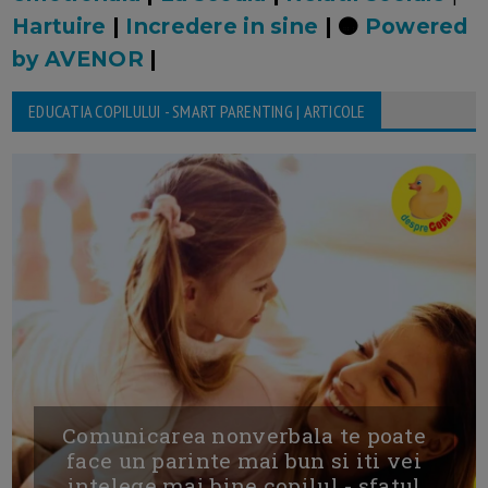
Hartuire
|
Incredere in sine
|
🟠
Powered
by AVENOR
|
EDUCATIA COPILULUI - SMART PARENTING | ARTICOLE
Comunicarea nonverbala te poate
face un parinte mai bun si iti vei
intelege mai bine copilul - sfatul