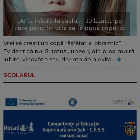
De la iubire la rasfat - 10 limite pe
care parintii uita sa le puna copiilor
Vrei să crești un copil răsfățat și obraznic?
Evident că nu. Și totuși, uneori, din prea multă
iubire, vinovăție sau dorința de a evita...
SCOLARUL