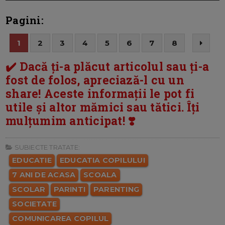
Pagini:
1
2
3
4
5
6
7
8
✔️ Dacă ți-a plăcut articolul sau ți-a
fost de folos, apreciază-l cu un
share! Aceste informații le pot fi
utile și altor mămici sau tătici. Îți
mulțumim anticipat! ❣️
SUBIECTE TRATATE:
EDUCATIE
EDUCATIA COPILULUI
7 ANI DE ACASA
SCOALA
SCOLAR
PARINTI
PARENTING
SOCIETATE
COMUNICAREA COPILUL