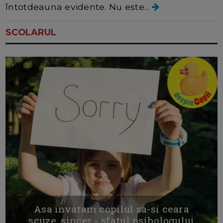
întotdeauna evidente. Nu este...
SCOLARUL
Asa invatam copilul sa-si ceara
scuze, sincer - sfatul psihologului