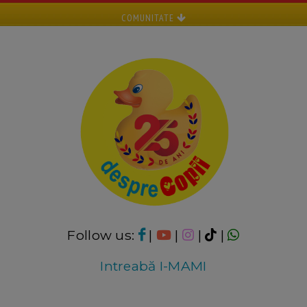
COMUNITATE
Follow us:
|
|
|
|
Intreabă I-MAMI