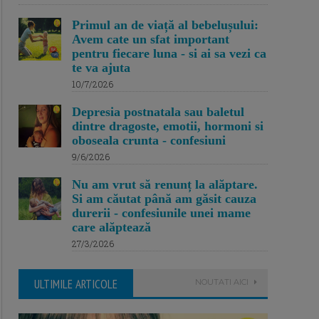
Primul an de viață al bebelușului:
Avem cate un sfat important
pentru fiecare luna - si ai sa vezi ca
te va ajuta
10/7/2026
Depresia postnatala sau baletul
dintre dragoste, emotii, hormoni si
oboseala crunta - confesiuni
9/6/2026
Nu am vrut să renunț la alăptare.
Si am căutat până am găsit cauza
durerii - confesiunile unei mame
care alăptează
27/3/2026
ULTIMILE ARTICOLE
NOUTATI AICI