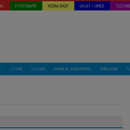
AL
FITOTERAPIE
VEDRA SHOP
USCAT + UMED
TESTARE
L
1-3 ANI
4-12 ANI
FAMILIE, PARENTING
EDUCATIE
S