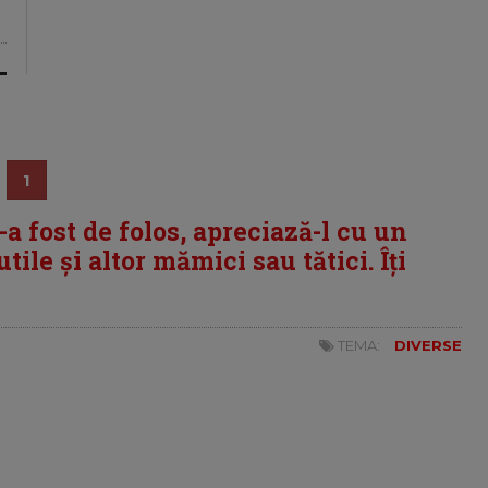
1
i-a fost de folos, apreciază-l cu un
tile și altor mămici sau tătici. Îți
TEMA:
DIVERSE