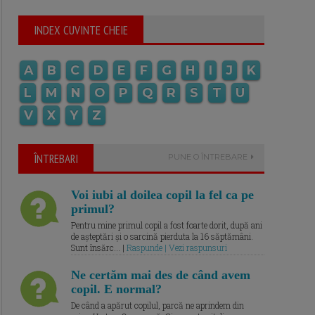
INDEX CUVINTE CHEIE
A
B
C
D
E
F
G
H
I
J
K
L
M
N
O
P
Q
R
S
T
U
V
X
Y
Z
ÎNTREBARI
PUNE O ÎNTREBARE
Voi iubi al doilea copil la fel ca pe
primul?
Pentru mine primul copil a fost foarte dorit, după ani
de așteptări și o sarcină pierduta la 16 săptămâni.
Sunt însărc... |
Raspunde | Vezi raspunsuri
Ne certăm mai des de când avem
copil. E normal?
De când a apărut copilul, parcă ne aprindem din