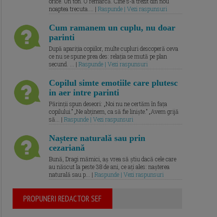
orice. Un ton. O remarcă. Cine s-a trezit din nou
noaptea trecuta.... |
Raspunde | Vezi raspunsuri
Cum ramanem un cuplu, nu doar
parinti
După apariția copiilor, multe cupluri descoperă ceva
ce nu se spune prea des: relația se mută pe plan
secund. ... |
Raspunde | Vezi raspunsuri
Copilul simte emotiile care plutesc
in aer intre parinti
Părinții spun deseori: „Noi nu ne certăm în fața
copilului.” „Ne abținem, ca să fie liniște.” „Avem grijă
să... |
Raspunde | Vezi raspunsuri
Naștere naturală sau prin
cezariană
Bună, Dragi mămici, aș vrea să știu dacă cele care
au născut la peste 38 de ani, ce ați ales: nașterea
naturală sau p... |
Raspunde | Vezi raspunsuri
PROPUNERI REDACTOR SEF