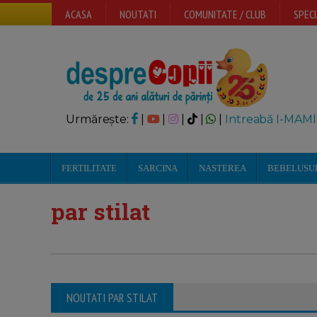
ACASA
NOUTATI
COMUNITATE / CLUB
SPECI
Urmărește:
|
|
|
|
|
Intreabă I-MAMI
FERTILITATE
SARCINA
NASTEREA
BEBELUSU
par stilat
NOUTATI PAR STILAT