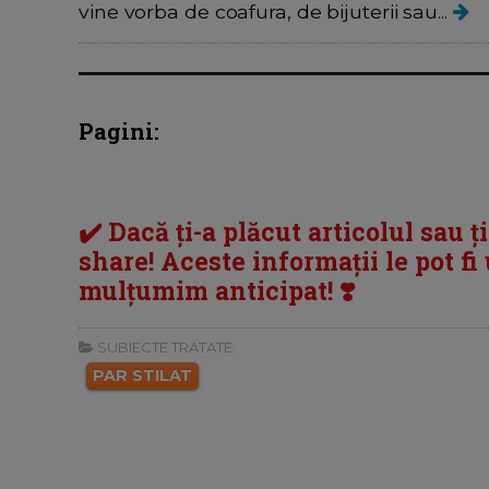
vine vorba de coafura, de bijuterii sau...
Pagini:
✔️ Dacă ți-a plăcut articolul sau ț
share! Aceste informații le pot fi u
mulțumim anticipat! ❣️
SUBIECTE TRATATE:
PAR STILAT