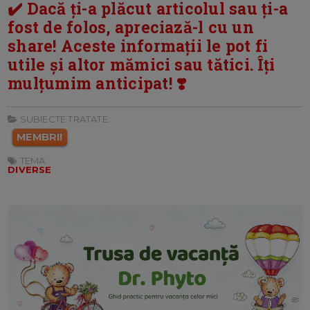
✔️ Dacă ți-a plăcut articolul sau ți-a
fost de folos, apreciază-l cu un
share! Aceste informații le pot fi
utile și altor mămici sau tătici. Îți
mulțumim anticipat! ❣️
SUBIECTE TRATATE:
MEMBRII
TEMA:
DIVERSE