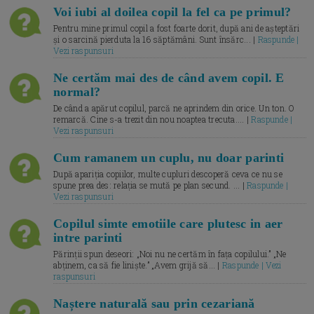
Voi iubi al doilea copil la fel ca pe primul?
Pentru mine primul copil a fost foarte dorit, după ani de așteptări
și o sarcină pierduta la 16 săptămâni. Sunt însărc... |
Raspunde |
Vezi raspunsuri
Ne certăm mai des de când avem copil. E
normal?
De când a apărut copilul, parcă ne aprindem din orice. Un ton. O
remarcă. Cine s-a trezit din nou noaptea trecuta.... |
Raspunde |
Vezi raspunsuri
Cum ramanem un cuplu, nu doar parinti
După apariția copiilor, multe cupluri descoperă ceva ce nu se
spune prea des: relația se mută pe plan secund. ... |
Raspunde |
Vezi raspunsuri
Copilul simte emotiile care plutesc in aer
intre parinti
Părinții spun deseori: „Noi nu ne certăm în fața copilului.” „Ne
abținem, ca să fie liniște.” „Avem grijă să... |
Raspunde | Vezi
raspunsuri
Naștere naturală sau prin cezariană