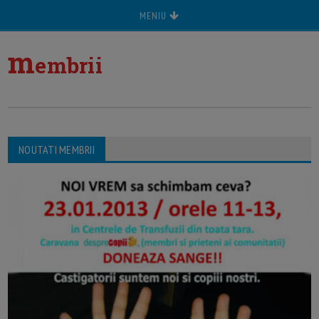
MENIU
m
embrii
NOUTATI MEMBRII