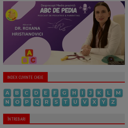
INDEX CUVINTE CHEIE
A
B
C
D
E
F
G
H
I
J
K
L
M
N
O
P
Q
R
S
T
U
V
X
Y
Z
ÎNTREBARI