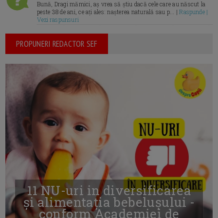
Bună, Dragi mămici, aș vrea să știu dacă cele care au născut la
peste 38 de ani, ce ați ales: nașterea naturală sau p... |
Raspunde |
Vezi raspunsuri
PROPUNERI REDACTOR SEF
11 NU-uri in diversificarea
și alimentația bebelușului -
conform Academiei de