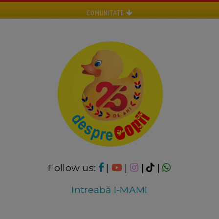
COMUNITATE
Follow us:
|
|
|
|
Intreabă I-MAMI