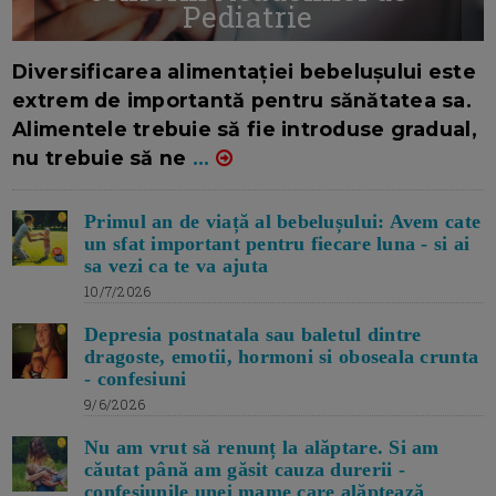
Pediatrie
16/7/2026
AUTOR: EDITOR DC.
Diversificarea alimentației bebelușului este
extrem de importantă pentru sănătatea sa.
Alimentele trebuie să fie introduse gradual,
nu trebuie să ne
...
Primul an de viață al bebelușului: Avem cate
un sfat important pentru fiecare luna - si ai
sa vezi ca te va ajuta
10/7/2026
Depresia postnatala sau baletul dintre
dragoste, emotii, hormoni si oboseala crunta
- confesiuni
9/6/2026
Nu am vrut să renunț la alăptare. Si am
căutat până am găsit cauza durerii -
confesiunile unei mame care alăptează