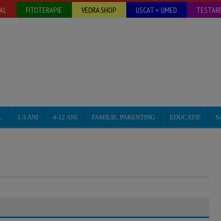
AL
FITOTERAPIE
VEDRA SHOP
USCAT + UMED
TESTARE
L
1-3 ANI
4-12 ANI
FAMILIE, PARENTING
EDUCATIE
S