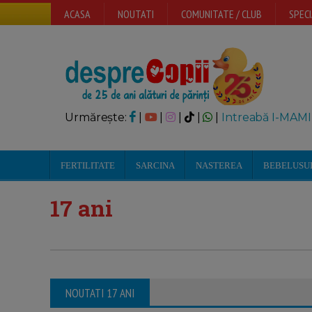
ACASA
NOUTATI
COMUNITATE / CLUB
SPECI
Urmărește:
|
|
|
|
|
Intreabă I-MAMI
FERTILITATE
SARCINA
NASTEREA
BEBELUSU
17 ani
NOUTATI 17 ANI