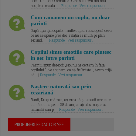
orice. Un ton. O remarcă. Cine s-a trezit din nou
noaptea trecuta.... |
Raspunde | Vezi raspunsuri
Cum ramanem un cuplu, nu doar
parinti
După apariția copiilor, multe cupluri descoperă ceva
ce nu se spune prea des: relația se mută pe plan
secund. ... |
Raspunde | Vezi raspunsuri
Copilul simte emotiile care plutesc
in aer intre parinti
Părinții spun deseori: „Noi nu ne certăm în fața
copilului.” „Ne abținem, ca să fie liniște.” „Avem grijă
să... |
Raspunde | Vezi raspunsuri
Naștere naturală sau prin
cezariană
Bună, Dragi mămici, aș vrea să știu dacă cele care
au născut la peste 38 de ani, ce ați ales: nașterea
naturală sau p... |
Raspunde | Vezi raspunsuri
PROPUNERI REDACTOR SEF