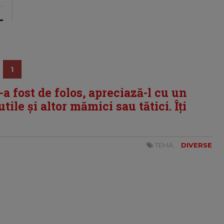
1
i-a fost de folos, apreciază-l cu un
tile și altor mămici sau tătici. Îți
TEMA:
DIVERSE