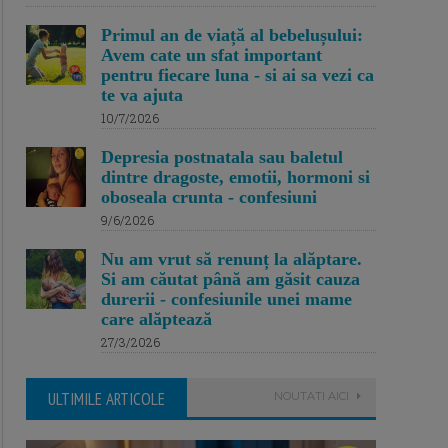
Primul an de viață al bebelușului:
Avem cate un sfat important
pentru fiecare luna - si ai sa vezi ca
te va ajuta
10/7/2026
Depresia postnatala sau baletul
dintre dragoste, emotii, hormoni si
oboseala crunta - confesiuni
9/6/2026
Nu am vrut să renunț la alăptare.
Si am căutat până am găsit cauza
durerii - confesiunile unei mame
care alăptează
27/3/2026
ULTIMILE ARTICOLE
NOUTATI AICI