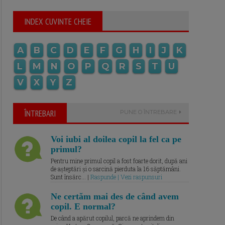
INDEX CUVINTE CHEIE
A
B
C
D
E
F
G
H
I
J
K
L
M
N
O
P
Q
R
S
T
U
V
X
Y
Z
ÎNTREBARI
PUNE O ÎNTREBARE
Voi iubi al doilea copil la fel ca pe
primul?
Pentru mine primul copil a fost foarte dorit, după ani
de așteptări și o sarcină pierduta la 16 săptămâni.
Sunt însărc... |
Raspunde | Vezi raspunsuri
Ne certăm mai des de când avem
copil. E normal?
De când a apărut copilul, parcă ne aprindem din