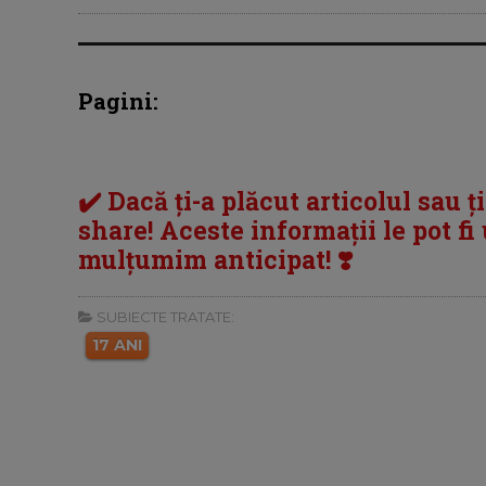
Pagini:
✔️ Dacă ți-a plăcut articolul sau ț
share! Aceste informații le pot fi u
mulțumim anticipat! ❣️
SUBIECTE TRATATE:
17 ANI