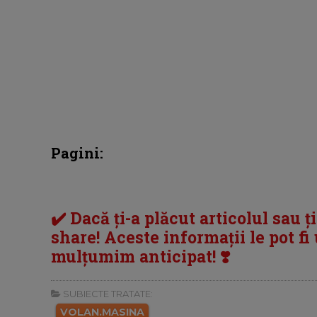
Pagini:
✔️ Dacă ți-a plăcut articolul sau ț
share! Aceste informații le pot fi u
mulțumim anticipat! ❣️
SUBIECTE TRATATE:
VOLAN.MASINA