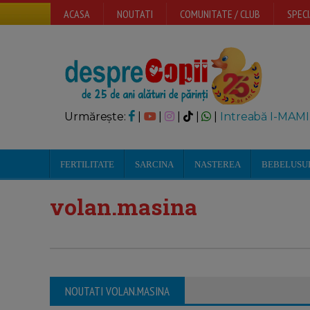
ACASA
NOUTATI
COMUNITATE / CLUB
SPECI
Urmărește:
|
|
|
|
|
Intreabă I-MAMI
FERTILITATE
SARCINA
NASTEREA
BEBELUSU
volan.masina
NOUTATI VOLAN.MASINA