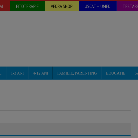
AL
FITOTERAPIE
VEDRA SHOP
USCAT + UMED
TESTARE
L
1-3 ANI
4-12 ANI
FAMILIE, PARENTING
EDUCATIE
S