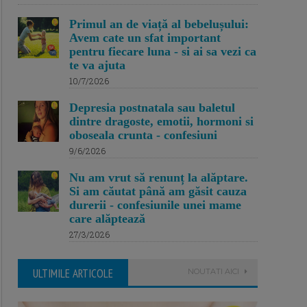
Primul an de viață al bebelușului:
Avem cate un sfat important
pentru fiecare luna - si ai sa vezi ca
te va ajuta
10/7/2026
Depresia postnatala sau baletul
dintre dragoste, emotii, hormoni si
oboseala crunta - confesiuni
9/6/2026
Nu am vrut să renunț la alăptare.
Si am căutat până am găsit cauza
durerii - confesiunile unei mame
care alăptează
27/3/2026
ULTIMILE ARTICOLE
NOUTATI AICI