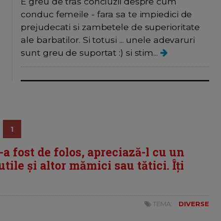
E greu de tras concluzii despre cum
conduc femeile - fara sa te impiedici de
prejudecati si zambetele de superioritate
ale barbatilor. Si totusi ... unele adevaruri
sunt greu de suportat :) si stim...
1
i-a fost de folos, apreciază-l cu un
tile și altor mămici sau tătici. Îți
TEMA:
DIVERSE