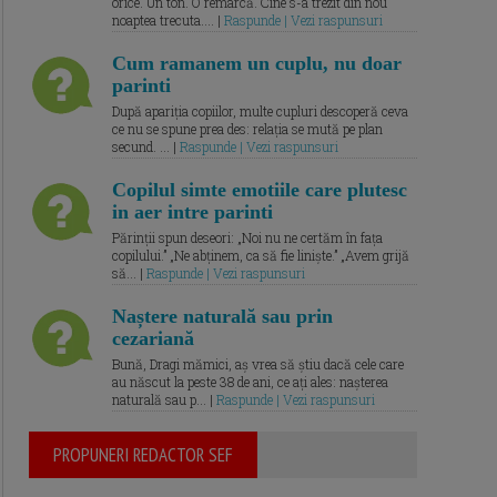
orice. Un ton. O remarcă. Cine s-a trezit din nou
noaptea trecuta.... |
Raspunde | Vezi raspunsuri
Cum ramanem un cuplu, nu doar
parinti
După apariția copiilor, multe cupluri descoperă ceva
ce nu se spune prea des: relația se mută pe plan
secund. ... |
Raspunde | Vezi raspunsuri
Copilul simte emotiile care plutesc
in aer intre parinti
Părinții spun deseori: „Noi nu ne certăm în fața
copilului.” „Ne abținem, ca să fie liniște.” „Avem grijă
să... |
Raspunde | Vezi raspunsuri
Naștere naturală sau prin
cezariană
Bună, Dragi mămici, aș vrea să știu dacă cele care
au născut la peste 38 de ani, ce ați ales: nașterea
naturală sau p... |
Raspunde | Vezi raspunsuri
PROPUNERI REDACTOR SEF