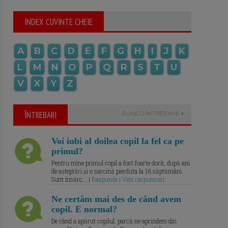
INDEX CUVINTE CHEIE
A
B
C
D
E
F
G
H
I
J
K
L
M
N
O
P
Q
R
S
T
U
V
X
Y
Z
ÎNTREBARI
PUNE O ÎNTREBARE
Voi iubi al doilea copil la fel ca pe
primul?
Pentru mine primul copil a fost foarte dorit, după ani
de așteptări și o sarcină pierduta la 16 săptămâni.
Sunt însărc... |
Raspunde | Vezi raspunsuri
Ne certăm mai des de când avem
copil. E normal?
De când a apărut copilul, parcă ne aprindem din