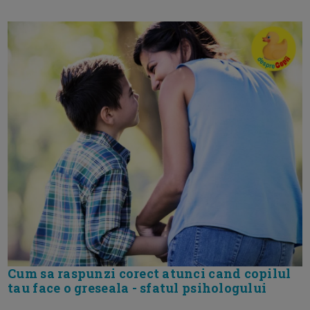
Cum sa raspunzi corect atunci cand copilul
tau face o greseala - sfatul psihologului