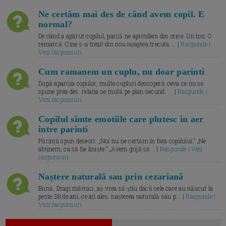
Ne certăm mai des de când avem copil. E
normal?
De când a apărut copilul, parcă ne aprindem din orice. Un ton. O
remarcă. Cine s-a trezit din nou noaptea trecuta.... |
Raspunde |
Vezi raspunsuri
Cum ramanem un cuplu, nu doar parinti
După apariția copiilor, multe cupluri descoperă ceva ce nu se
spune prea des: relația se mută pe plan secund. ... |
Raspunde |
Vezi raspunsuri
Copilul simte emotiile care plutesc in aer
intre parinti
Părinții spun deseori: „Noi nu ne certăm în fața copilului.” „Ne
abținem, ca să fie liniște.” „Avem grijă să... |
Raspunde | Vezi
raspunsuri
Naștere naturală sau prin cezariană
Bună, Dragi mămici, aș vrea să știu dacă cele care au născut la
peste 38 de ani, ce ați ales: nașterea naturală sau p... |
Raspunde |
Vezi raspunsuri