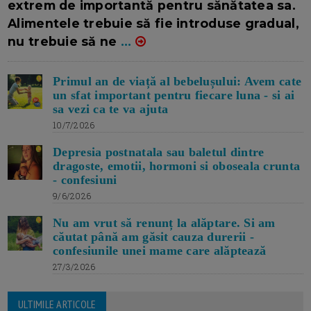
extrem de importantă pentru sănătatea sa.
Alimentele trebuie să fie introduse gradual,
nu trebuie să ne
...
Primul an de viață al bebelușului: Avem cate
un sfat important pentru fiecare luna - si ai
sa vezi ca te va ajuta
10/7/2026
Depresia postnatala sau baletul dintre
dragoste, emotii, hormoni si oboseala crunta
- confesiuni
9/6/2026
Nu am vrut să renunț la alăptare. Si am
căutat până am găsit cauza durerii -
confesiunile unei mame care alăptează
27/3/2026
ULTIMILE ARTICOLE