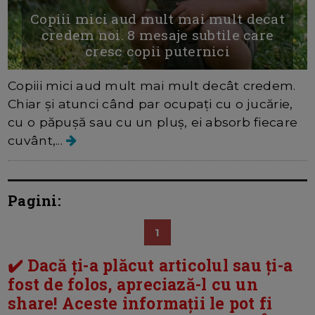
Copiii mici aud mult mai mult decat
credem noi. 8 mesaje subtile care
cresc copii puternici
Copiii mici aud mult mai mult decât credem.
Chiar și atunci când par ocupați cu o jucărie,
cu o păpușă sau cu un pluș, ei absorb fiecare
cuvânt,...
Pagini:
1
✔️ Dacă ți-a plăcut articolul sau ți-a
fost de folos, apreciază-l cu un
share! Aceste informații le pot fi