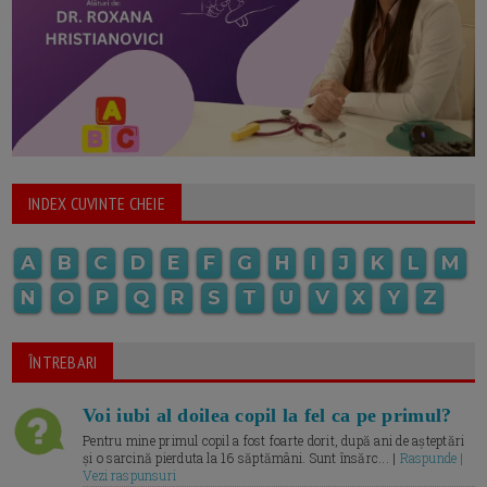
INDEX CUVINTE CHEIE
A
B
C
D
E
F
G
H
I
J
K
L
M
N
O
P
Q
R
S
T
U
V
X
Y
Z
ÎNTREBARI
Voi iubi al doilea copil la fel ca pe primul?
Pentru mine primul copil a fost foarte dorit, după ani de așteptări
și o sarcină pierduta la 16 săptămâni. Sunt însărc... |
Raspunde |
Vezi raspunsuri