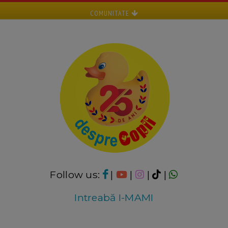
COMUNITATE
Follow us:
|
|
|
|
Intreabă I-MAMI