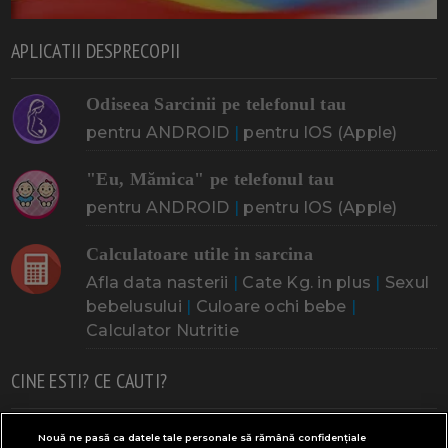
APLICATII DESPRECOPII
Odiseea Sarcinii pe telefonul tau
pentru ANDROID
|
pentru IOS (Apple)
"Eu, Mămica" pe telefonul tau
pentru ANDROID
|
pentru IOS (Apple)
Calculatoare utile in sarcina
Afla data nasterii
|
Cate Kg. in plus
|
Sexul
bebelusului
|
Culoare ochi bebe
|
Calculator Nutritie
CINE ESTI? CE CAUTI?
Doresc un copil
Adoptia
Probleme cu sarcina
Nouă ne pasă ca datele tale personale să rămână confidențiale