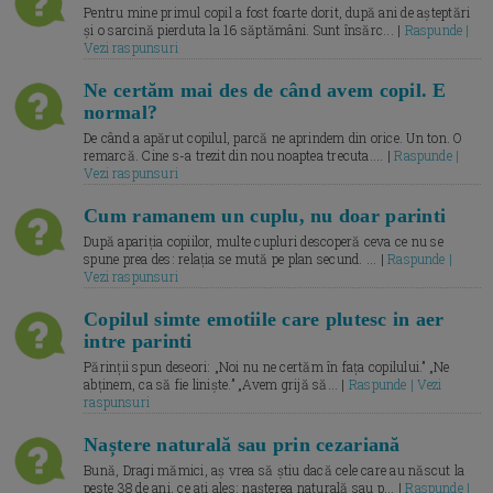
Pentru mine primul copil a fost foarte dorit, după ani de așteptări
și o sarcină pierduta la 16 săptămâni. Sunt însărc... |
Raspunde |
Vezi raspunsuri
Ne certăm mai des de când avem copil. E
normal?
De când a apărut copilul, parcă ne aprindem din orice. Un ton. O
remarcă. Cine s-a trezit din nou noaptea trecuta.... |
Raspunde |
Vezi raspunsuri
Cum ramanem un cuplu, nu doar parinti
După apariția copiilor, multe cupluri descoperă ceva ce nu se
spune prea des: relația se mută pe plan secund. ... |
Raspunde |
Vezi raspunsuri
Copilul simte emotiile care plutesc in aer
intre parinti
Părinții spun deseori: „Noi nu ne certăm în fața copilului.” „Ne
abținem, ca să fie liniște.” „Avem grijă să... |
Raspunde | Vezi
raspunsuri
Naștere naturală sau prin cezariană
Bună, Dragi mămici, aș vrea să știu dacă cele care au născut la
peste 38 de ani, ce ați ales: nașterea naturală sau p... |
Raspunde |