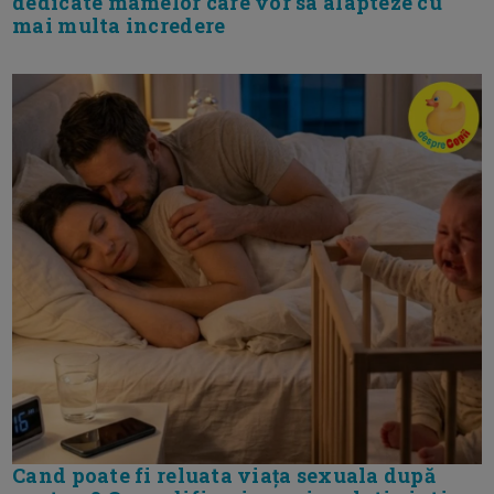
dedicate mamelor care vor sa alapteze cu
mai multa incredere
Cand poate fi reluata viața sexuala după