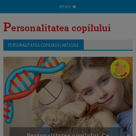
MENIU
P
ersonalitatea copilului
PERSONALITATEA COPILULUI | ARTICOLE
Personalitatea copilului. Ce