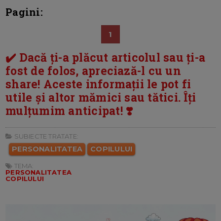
Pagini:
1
✔️ Dacă ți-a plăcut articolul sau ți-a
fost de folos, apreciază-l cu un
share! Aceste informații le pot fi
utile și altor mămici sau tătici. Îți
mulțumim anticipat! ❣️
SUBIECTE TRATATE:
PERSONALITATEA
COPILULUI
TEMA:
PERSONALITATEA
COPILULUI