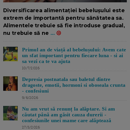
16/7/2026
AUTOR: EDITOR DC.
Diversificarea alimentației bebelușului este
extrem de importantă pentru sănătatea sa.
Alimentele trebuie să fie introduse gradual,
nu trebuie să ne
...
Primul an de viață al bebelușului: Avem cate
un sfat important pentru fiecare luna - si ai
sa vezi ca te va ajuta
10/7/2026
Depresia postnatala sau baletul dintre
dragoste, emotii, hormoni si oboseala crunta
- confesiuni
9/6/2026
Nu am vrut să renunț la alăptare. Si am
căutat până am găsit cauza durerii -
confesiunile unei mame care alăptează
27/3/2026