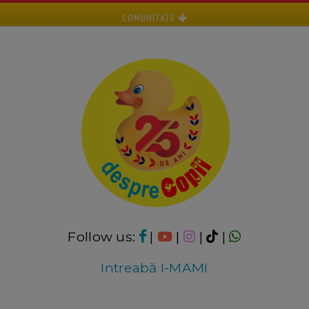
COMUNITATE
Follow us:
|
|
|
|
Intreabă I-MAMI