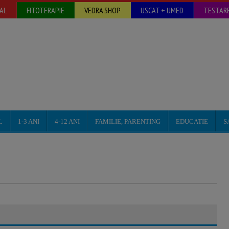
AL
FITOTERAPIE
VEDRA SHOP
USCAT + UMED
TESTARE
L
1-3 ANI
4-12 ANI
FAMILIE, PARENTING
EDUCATIE
S