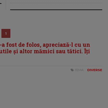
1
i-a fost de folos, apreciază-l cu un
tile și altor mămici sau tătici. Îți
TEMA:
DIVERSE