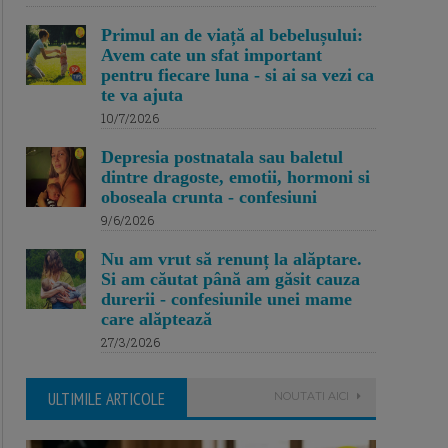
Primul an de viață al bebelușului:
Avem cate un sfat important
pentru fiecare luna - si ai sa vezi ca
te va ajuta
10/7/2026
Depresia postnatala sau baletul
dintre dragoste, emotii, hormoni si
oboseala crunta - confesiuni
9/6/2026
Nu am vrut să renunț la alăptare.
Si am căutat până am găsit cauza
durerii - confesiunile unei mame
care alăptează
27/3/2026
ULTIMILE ARTICOLE
NOUTATI AICI