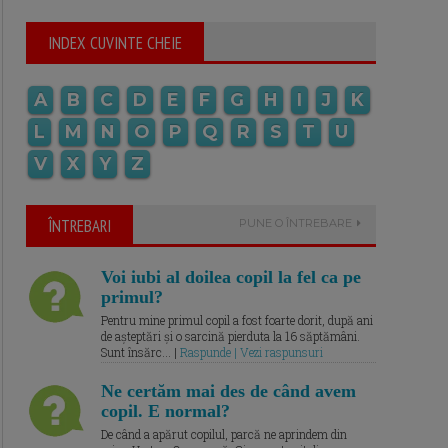
INDEX CUVINTE CHEIE
A
B
C
D
E
F
G
H
I
J
K
L
M
N
O
P
Q
R
S
T
U
V
X
Y
Z
ÎNTREBARI
PUNE O ÎNTREBARE
Voi iubi al doilea copil la fel ca pe
primul?
Pentru mine primul copil a fost foarte dorit, după ani
de așteptări și o sarcină pierduta la 16 săptămâni.
Sunt însărc... |
Raspunde | Vezi raspunsuri
Ne certăm mai des de când avem
copil. E normal?
De când a apărut copilul, parcă ne aprindem din