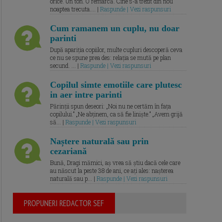
orice. Un ton. O remarcă. Cine s-a trezit din nou
noaptea trecuta.... |
Raspunde | Vezi raspunsuri
Cum ramanem un cuplu, nu doar
parinti
După apariția copiilor, multe cupluri descoperă ceva
ce nu se spune prea des: relația se mută pe plan
secund. ... |
Raspunde | Vezi raspunsuri
Copilul simte emotiile care plutesc
in aer intre parinti
Părinții spun deseori: „Noi nu ne certăm în fața
copilului.” „Ne abținem, ca să fie liniște.” „Avem grijă
să... |
Raspunde | Vezi raspunsuri
Naștere naturală sau prin
cezariană
Bună, Dragi mămici, aș vrea să știu dacă cele care
au născut la peste 38 de ani, ce ați ales: nașterea
naturală sau p... |
Raspunde | Vezi raspunsuri
PROPUNERI REDACTOR SEF