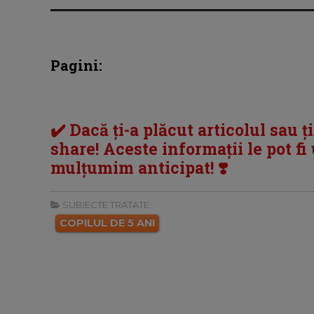
Pagini:
✔️ Dacă ți-a plăcut articolul sau ț
share! Aceste informații le pot fi u
mulțumim anticipat! ❣️
SUBIECTE TRATATE:
COPILUL DE 5 ANI