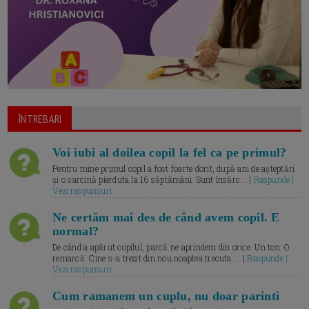
ÎNTREBARI
Voi iubi al doilea copil la fel ca pe primul?
Pentru mine primul copil a fost foarte dorit, după ani de așteptări
și o sarcină pierduta la 16 săptămâni. Sunt însărc... |
Raspunde |
Vezi raspunsuri
Ne certăm mai des de când avem copil. E
normal?
De când a apărut copilul, parcă ne aprindem din orice. Un ton. O
remarcă. Cine s-a trezit din nou noaptea trecuta.... |
Raspunde |
Vezi raspunsuri
Cum ramanem un cuplu, nu doar parinti