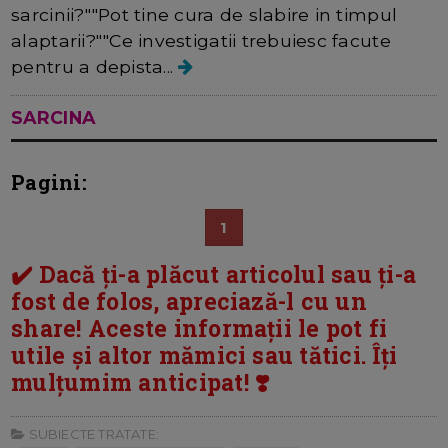
sarcinii?""Pot tine cura de slabire in timpul
alaptarii?""Ce investigatii trebuiesc facute
pentru a depista...
SARCINA
Pagini:
1
✔️ Dacă ți-a plăcut articolul sau ți-a
fost de folos, apreciază-l cu un
share! Aceste informații le pot fi
utile și altor mămici sau tătici. Îți
mulțumim anticipat! ❣️
SUBIECTE TRATATE: