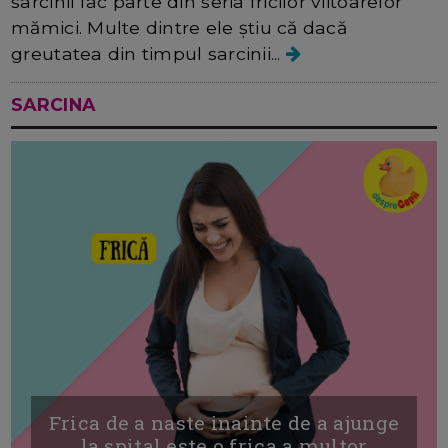
sarcinii fac parte din seria fricilor viitoarelor
mămici. Multe dintre ele știu că dacă
greutatea din timpul sarcinii...
SARCINA
Frica de a naste inainte de a ajunge
la spital este o frica a multor