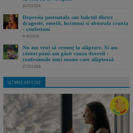
10/7/2026
Depresia postnatala sau baletul dintre
dragoste, emotii, hormoni si oboseala crunta
- confesiuni
9/6/2026
Nu am vrut să renunț la alăptare. Si am
căutat până am găsit cauza durerii -
confesiunile unei mame care alăptează
27/3/2026
ULTIMILE ARTICOLE