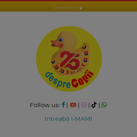
COMUNITATE
Follow us:
|
|
|
|
Intreabă I-MAMI