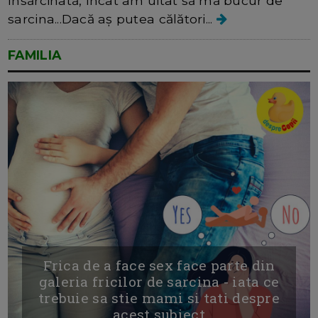
însărcinată, încât am uitat să mă bucur de
sarcina...Dacă aș putea călători...
FAMILIA
Frica de a face sex face parte din
galeria fricilor de sarcina - iata ce
trebuie sa stie mami si tati despre
acest subiect