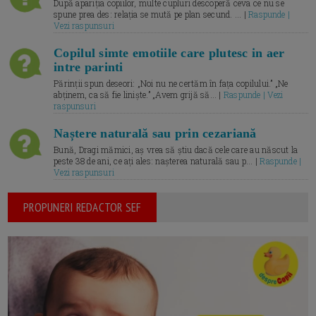
După apariția copiilor, multe cupluri descoperă ceva ce nu se
spune prea des: relația se mută pe plan secund. ... |
Raspunde |
Vezi raspunsuri
Copilul simte emotiile care plutesc in aer
intre parinti
Părinții spun deseori: „Noi nu ne certăm în fața copilului.” „Ne
abținem, ca să fie liniște.” „Avem grijă să... |
Raspunde | Vezi
raspunsuri
Naștere naturală sau prin cezariană
Bună, Dragi mămici, aș vrea să știu dacă cele care au născut la
peste 38 de ani, ce ați ales: nașterea naturală sau p... |
Raspunde |
Vezi raspunsuri
PROPUNERI REDACTOR SEF