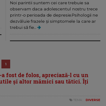
Noi parintii suntem cei care trebuie sa
observam daca adolescentul nostru trece
printr-o perioada de depresie.Psihologii ne
dezvăluie frazele şi simptomele la care ar
trebui să fie...
1
i-a fost de folos, apreciază-l cu un
tile și altor mămici sau tătici. Îți
TEMA:
DIVERSE