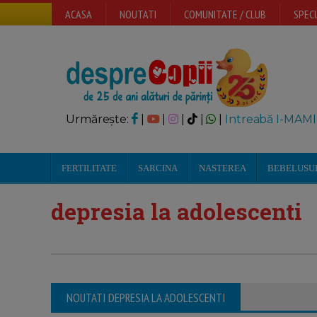
ACASA
NOUTATI
COMUNITATE / CLUB
SPECI
Urmărește:
|
|
|
|
|
Intreabă I-MAMI
FERTILITATE
SARCINA
NASTEREA
BEBELUSU
depresia la adolescenti
NOUTATI DEPRESIA LA ADOLESCENTI