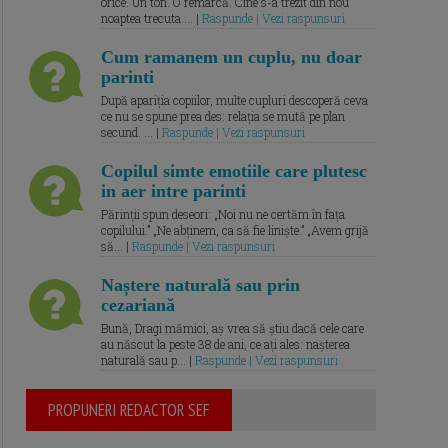
orice. Un ton. O remarcă. Cine s-a trezit din nou
noaptea trecuta.... |
Raspunde | Vezi raspunsuri
Cum ramanem un cuplu, nu doar
parinti
După apariția copiilor, multe cupluri descoperă ceva
ce nu se spune prea des: relația se mută pe plan
secund. ... |
Raspunde | Vezi raspunsuri
Copilul simte emotiile care plutesc
in aer intre parinti
Părinții spun deseori: „Noi nu ne certăm în fața
copilului.” „Ne abținem, ca să fie liniște.” „Avem grijă
să... |
Raspunde | Vezi raspunsuri
Naștere naturală sau prin
cezariană
Bună, Dragi mămici, aș vrea să știu dacă cele care
au născut la peste 38 de ani, ce ați ales: nașterea
naturală sau p... |
Raspunde | Vezi raspunsuri
PROPUNERI REDACTOR SEF