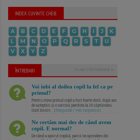
INDEX CUVINTE CHEIE
A
B
C
D
E
F
G
H
I
J
K
L
M
N
O
P
Q
R
S
T
U
V
X
Y
Z
ÎNTREBARI
PUNE O ÎNTREBARE
Voi iubi al doilea copil la fel ca pe
primul?
Pentru mine primul copil a fost foarte dorit, după ani
de așteptări și o sarcină pierduta la 16 săptămâni.
Sunt însărc... |
Raspunde | Vezi raspunsuri
Ne certăm mai des de când avem
copil. E normal?
De când a apărut copilul, parcă ne aprindem din