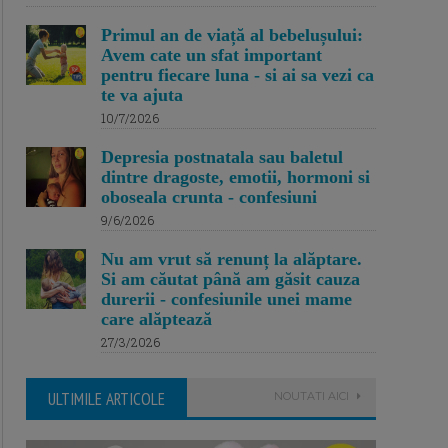
Primul an de viață al bebelușului:
Avem cate un sfat important
pentru fiecare luna - si ai sa vezi ca
te va ajuta
10/7/2026
Depresia postnatala sau baletul
dintre dragoste, emotii, hormoni si
oboseala crunta - confesiuni
9/6/2026
Nu am vrut să renunț la alăptare.
Si am căutat până am găsit cauza
durerii - confesiunile unei mame
care alăptează
27/3/2026
ULTIMILE ARTICOLE
NOUTATI AICI