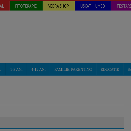
AL
FITOTERAPIE
VEDRA SHOP
USCAT + UMED
TESTARE
L
1-3 ANI
4-12 ANI
FAMILIE, PARENTING
EDUCATIE
S