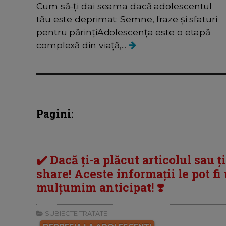
Cum să-ți dai seama dacă adolescentul
tău este deprimat: Semne, fraze și sfaturi
pentru părințiAdolescența este o etapă
complexă din viață,...
Pagini:
✔️ Dacă ți-a plăcut articolul sau ț
share! Aceste informații le pot fi u
mulțumim anticipat! ❣️
SUBIECTE TRATATE: