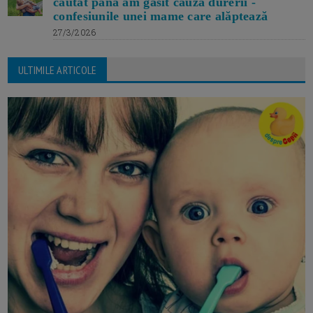
căutat până am găsit cauza durerii -
confesiunile unei mame care alăptează
27/3/2026
ULTIMILE ARTICOLE