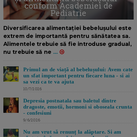
conform Academiei de
Pediatrie
16/7/2026
AUTOR: EDITOR DC.
Diversificarea alimentației bebelușului este
extrem de importantă pentru sănătatea sa.
Alimentele trebuie să fie introduse gradual,
nu trebuie să ne
...
Primul an de viață al bebelușului: Avem cate
un sfat important pentru fiecare luna - si ai
sa vezi ca te va ajuta
10/7/2026
Depresia postnatala sau baletul dintre
dragoste, emotii, hormoni si oboseala crunta
- confesiuni
9/6/2026
Nu am vrut să renunț la alăptare. Si am