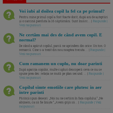
Voi iubi al doilea copil la fel ca pe primul?
Pentru mine primul copil a fost foarte dorit, după ani de așteptări
și o sarcină pierduta la 16 săptămâni. Sunt însărc... |
Raspunde |
Vezi raspunsuri
Ne certăm mai des de când avem copil. E
normal?
De când a apărut copilul, parcă ne aprindem din orice. Un ton. O
remarcă. Cine s-a trezit din nou noaptea trecuta.... |
Raspunde |
Vezi raspunsuri
Cum ramanem un cuplu, nu doar parinti
După apariția copiilor, multe cupluri descoperă ceva ce nu se
spune prea des: relația se mută pe plan secund. ... |
Raspunde |
Vezi raspunsuri
Copilul simte emotiile care plutesc in aer
intre parinti
Părinții spun deseori: „Noi nu ne certăm în fața copilului.” „Ne
abținem, ca să fie liniște.” „Avem grijă să... |
Raspunde | Vezi
raspunsuri