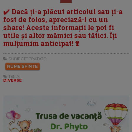
✔️ Dacă ți-a plăcut articolul sau ți-a
fost de folos, apreciază-l cu un
share! Aceste informații le pot fi
utile și altor mămici sau tătici. Îți
mulțumim anticipat! ❣️
SUBIECTE TRATATE:
NUME SFINTE
TEMA:
DIVERSE