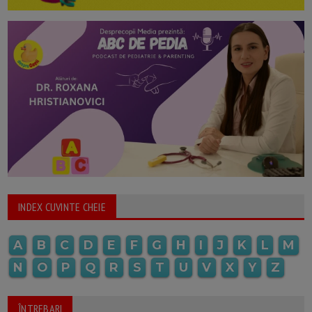
INDEX CUVINTE CHEIE
A
B
C
D
E
F
G
H
I
J
K
L
M
N
O
P
Q
R
S
T
U
V
X
Y
Z
ÎNTREBARI