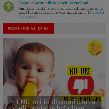
Naștere naturală sau prin cezariană
Bună, Dragi mămici, aș vrea să știu dacă cele care au născut la
peste 38 de ani, ce ați ales: nașterea naturală sau p... |
Raspunde |
Vezi raspunsuri
PROPUNERI REDACTOR SEF
11 NU-uri in diversificarea
și alimentația bebelușului -