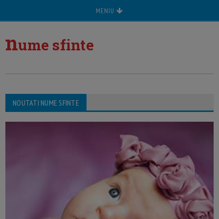
MENIU
n
ume sfinte
NOUTATI NUME SFINTE