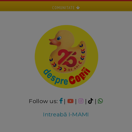
COMUNITATE
Follow us:
|
|
|
|
Intreabă I-MAMI