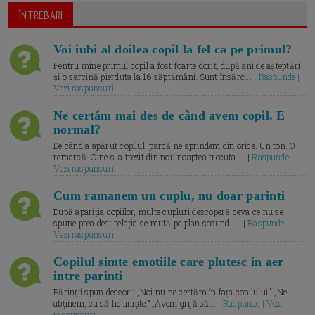
ÎNTREBARI
Voi iubi al doilea copil la fel ca pe primul?
Pentru mine primul copil a fost foarte dorit, după ani de așteptări
și o sarcină pierduta la 16 săptămâni. Sunt însărc... |
Raspunde |
Vezi raspunsuri
Ne certăm mai des de când avem copil. E
normal?
De când a apărut copilul, parcă ne aprindem din orice. Un ton. O
remarcă. Cine s-a trezit din nou noaptea trecuta.... |
Raspunde |
Vezi raspunsuri
Cum ramanem un cuplu, nu doar parinti
După apariția copiilor, multe cupluri descoperă ceva ce nu se
spune prea des: relația se mută pe plan secund. ... |
Raspunde |
Vezi raspunsuri
Copilul simte emotiile care plutesc in aer
intre parinti
Părinții spun deseori: „Noi nu ne certăm în fața copilului.” „Ne
abținem, ca să fie liniște.” „Avem grijă să... |
Raspunde | Vezi
raspunsuri