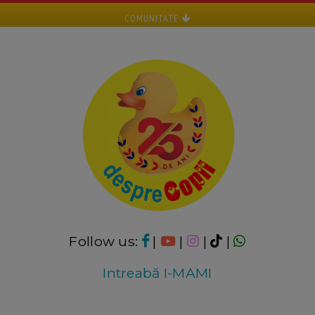
COMUNITATE
Follow us:
|
|
|
|
Intreabă I-MAMI