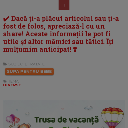
1
✔️ Dacă ți-a plăcut articolul sau ți-a
fost de folos, apreciază-l cu un
share! Aceste informații le pot fi
utile și altor mămici sau tătici. Îți
mulțumim anticipat! ❣️
SUBIECTE TRATATE:
SUPA PENTRU BEBE
TEMA:
DIVERSE