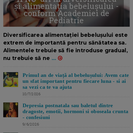
și alimentația bebelușului -
conform Academiei de
Pediatrie
16/7/2026
AUTOR: EDITOR DC.
Diversificarea alimentației bebelușului este
extrem de importantă pentru sănătatea sa.
Alimentele trebuie să fie introduse gradual,
nu trebuie să ne
...
Primul an de viață al bebelușului: Avem cate
un sfat important pentru fiecare luna - si ai
sa vezi ca te va ajuta
10/7/2026
Depresia postnatala sau baletul dintre
dragoste, emotii, hormoni si oboseala crunta
- confesiuni
9/6/2026