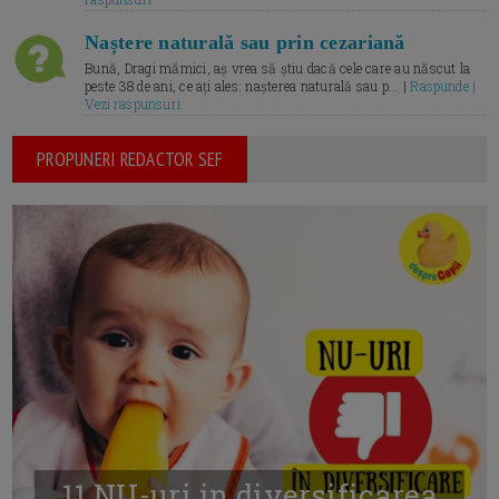
Naștere naturală sau prin cezariană
Bună, Dragi mămici, aș vrea să știu dacă cele care au născut la
peste 38 de ani, ce ați ales: nașterea naturală sau p... |
Raspunde |
Vezi raspunsuri
PROPUNERI REDACTOR SEF
11 NU-uri in diversificarea