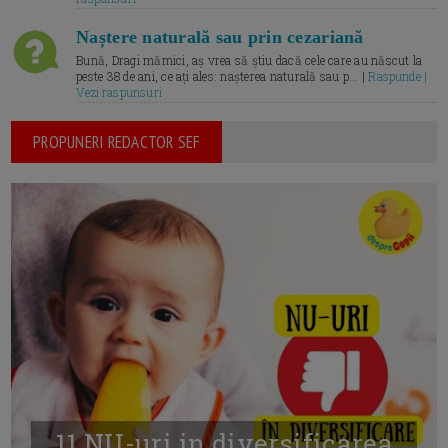
Naștere naturală sau prin cezariană
Bună, Dragi mămici, aș vrea să știu dacă cele care au născut la
peste 38 de ani, ce ați ales: nașterea naturală sau p... |
Raspunde |
Vezi raspunsuri
PROPUNERI REDACTOR SEF
11 NU-uri in diversificarea