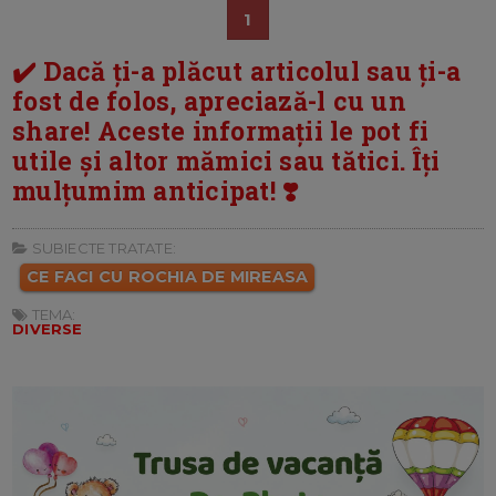
1
✔️ Dacă ți-a plăcut articolul sau ți-a
fost de folos, apreciază-l cu un
share! Aceste informații le pot fi
utile și altor mămici sau tătici. Îți
mulțumim anticipat! ❣️
SUBIECTE TRATATE:
CE FACI CU ROCHIA DE MIREASA
TEMA:
DIVERSE