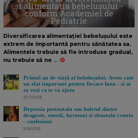
și alimentația bebelușului -
conform Academiei de
Pediatrie
16/7/2026
AUTOR: EDITOR DC.
Diversificarea alimentației bebelușului este
extrem de importantă pentru sănătatea sa.
Alimentele trebuie să fie introduse gradual,
nu trebuie să ne
...
Primul an de viață al bebelușului: Avem cate
un sfat important pentru fiecare luna - si ai
sa vezi ca te va ajuta
10/7/2026
Depresia postnatala sau baletul dintre
dragoste, emotii, hormoni si oboseala crunta
- confesiuni
9/6/2026