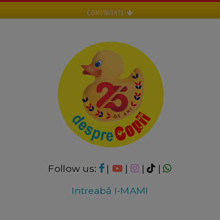
COMUNITATE
Follow us:
|
|
|
|
Intreabă I-MAMI