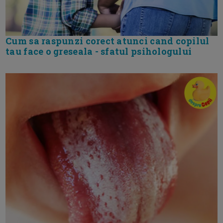
Cum sa raspunzi corect atunci cand copilul
tau face o greseala - sfatul psihologului