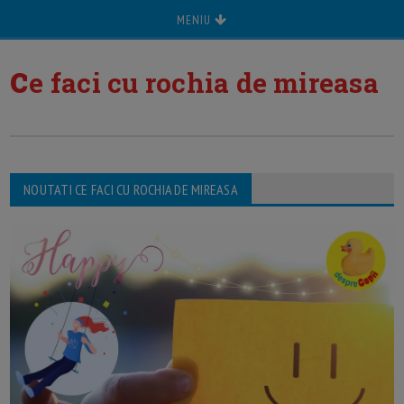
MENIU
c
e faci cu rochia de mireasa
NOUTATI CE FACI CU ROCHIA DE MIREASA