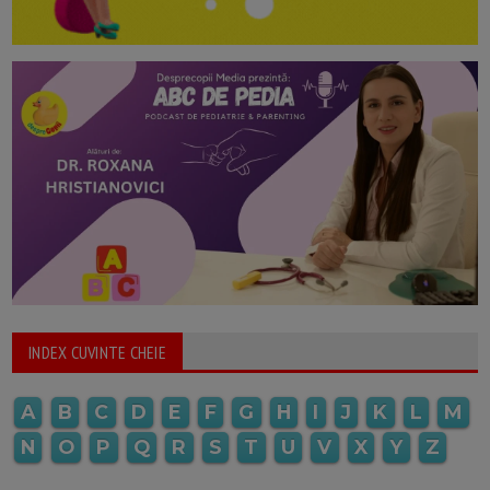
INDEX CUVINTE CHEIE
A
B
C
D
E
F
G
H
I
J
K
L
M
N
O
P
Q
R
S
T
U
V
X
Y
Z