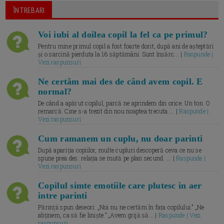
ÎNTREBARI
Voi iubi al doilea copil la fel ca pe primul?
Pentru mine primul copil a fost foarte dorit, după ani de așteptări
și o sarcină pierduta la 16 săptămâni. Sunt însărc... |
Raspunde |
Vezi raspunsuri
Ne certăm mai des de când avem copil. E
normal?
De când a apărut copilul, parcă ne aprindem din orice. Un ton. O
remarcă. Cine s-a trezit din nou noaptea trecuta.... |
Raspunde |
Vezi raspunsuri
Cum ramanem un cuplu, nu doar parinti
După apariția copiilor, multe cupluri descoperă ceva ce nu se
spune prea des: relația se mută pe plan secund. ... |
Raspunde |
Vezi raspunsuri
Copilul simte emotiile care plutesc in aer
intre parinti
Părinții spun deseori: „Noi nu ne certăm în fața copilului.” „Ne
abținem, ca să fie liniște.” „Avem grijă să... |
Raspunde | Vezi
raspunsuri