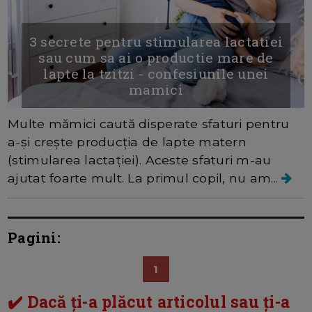
3 secrete pentru stimularea lactatiei
sau cum sa ai o productie mare de
lapte la tzitzi - confesiunile unei
mamici
Multe mămici caută disperate sfaturi pentru
a-și crește producția de lapte matern
(stimularea lactației). Aceste sfaturi m-au
ajutat foarte mult. La primul copil, nu am...
Pagini:
1
✔️ Dacă ți-a plăcut articolul sau ți-a