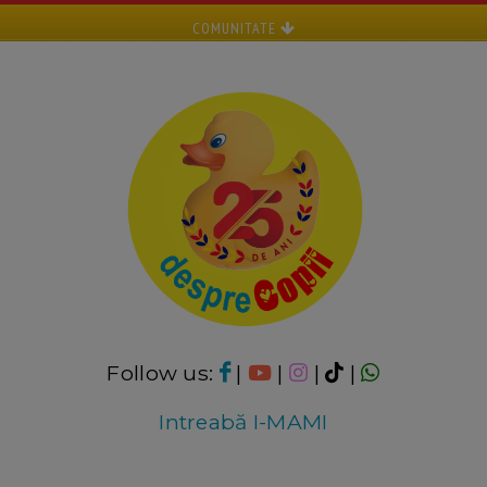
COMUNITATE
Follow us:
|
|
|
|
Intreabă I-MAMI