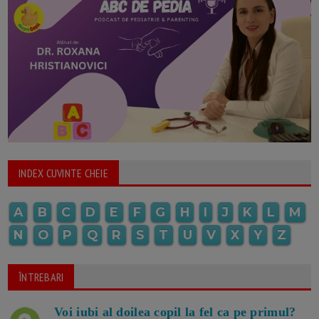
INDEX CUVINTE CHEIE
A
B
C
D
E
F
G
H
I
J
K
L
M
N
O
P
Q
R
S
T
U
V
X
Y
Z
ÎNTREBARI
Voi iubi al doilea copil la fel ca pe primul?