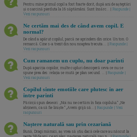
Pentru mine primul copil a fost foarte dorit, după ani de așteptări
și o sarcină pierduta la 16 săptămâni. Sunt însărc... |
Raspunde |
Vezi raspunsuri
Ne certăm mai des de când avem copil. E
normal?
De când a apărut copilul, parcă ne aprindem din orice. Un ton. O
remarcă. Cine s-a trezit din nou noaptea trecuta.... |
Raspunde |
Vezi raspunsuri
Cum ramanem un cuplu, nu doar parinti
După apariția copiilor, multe cupluri descoperă ceva ce nu se
spune prea des: relația se mută pe plan secund. ... |
Raspunde |
Vezi raspunsuri
Copilul simte emotiile care plutesc in aer
intre parinti
Părinții spun deseori: „Noi nu ne certăm în fața copilului.” „Ne
abținem, ca să fie liniște.” „Avem grijă să... |
Raspunde | Vezi
raspunsuri
Naștere naturală sau prin cezariană
Bună, Dragi mămici, aș vrea să știu dacă cele care au născut la
peste 38 de ani, ce ați ales: nașterea naturală sau p... |
Raspunde |