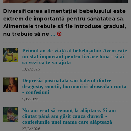
16/7/2026
AUTOR: EDITOR DC.
Diversificarea alimentației bebelușului este
extrem de importantă pentru sănătatea sa.
Alimentele trebuie să fie introduse gradual,
nu trebuie să ne
...
Primul an de viață al bebelușului: Avem cate
un sfat important pentru fiecare luna - si ai
sa vezi ca te va ajuta
10/7/2026
Depresia postnatala sau baletul dintre
dragoste, emotii, hormoni si oboseala crunta
- confesiuni
9/6/2026
Nu am vrut să renunț la alăptare. Si am
căutat până am găsit cauza durerii -
confesiunile unei mame care alăptează
27/3/2026