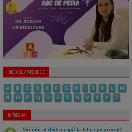
INDEX CUVINTE CHEIE
A
B
C
D
E
F
G
H
I
J
K
L
M
N
O
P
Q
R
S
T
U
V
X
Y
Z
ÎNTREBARI
Voi iubi al doilea copil la fel ca pe primul?