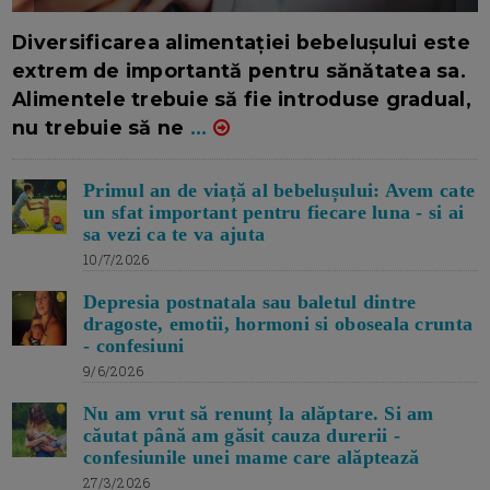
16/7/2026
AUTOR: EDITOR DC.
Diversificarea alimentației bebelușului este
extrem de importantă pentru sănătatea sa.
Alimentele trebuie să fie introduse gradual,
nu trebuie să ne
...
Primul an de viață al bebelușului: Avem cate
un sfat important pentru fiecare luna - si ai
sa vezi ca te va ajuta
10/7/2026
Depresia postnatala sau baletul dintre
dragoste, emotii, hormoni si oboseala crunta
- confesiuni
9/6/2026
Nu am vrut să renunț la alăptare. Si am
căutat până am găsit cauza durerii -
confesiunile unei mame care alăptează
27/3/2026