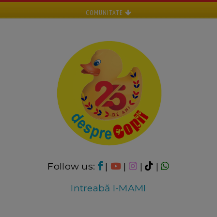
COMUNITATE
Follow us:
|
|
|
|
Intreabă I-MAMI