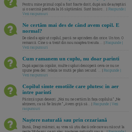
Pentru mine primul copil a fost foarte dorit, după ani de așteptări
și o sarcină pierduta la 16 săptămâni. Sunt însărc... |
Raspunde |
Vezi raspunsuri
Ne certăm mai des de când avem copil. E
normal?
De când a apărut copilul, parcă ne aprindem din orice. Un ton. O
remarcă. Cine s-a trezit din nou noaptea trecuta.... |
Raspunde |
Vezi raspunsuri
Cum ramanem un cuplu, nu doar parinti
După apariția copiilor, multe cupluri descoperă ceva ce nu se
spune prea des: relația se mută pe plan secund. ... |
Raspunde |
Vezi raspunsuri
Copilul simte emotiile care plutesc in aer
intre parinti
Părinții spun deseori: „Noi nu ne certăm în fața copilului.” „Ne
abținem, ca să fie liniște.” „Avem grijă să... |
Raspunde | Vezi
raspunsuri
Naștere naturală sau prin cezariană
Bună, Dragi mămici, aș vrea să știu dacă cele care au născut la
peste 38 de ani, ce ați ales: nașterea naturală sau p... |
Raspunde |