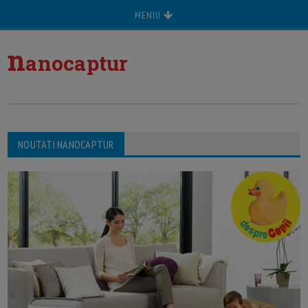
MENIU
n
anocaptur
NOUTATI NANOCAPTUR