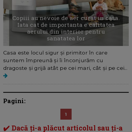
Copiii au nevoie de aer curat in casa.
Iata cat de importanta e calitatea
aerului din interior pentru
sanatatea lor
Casa este locul sigur și primitor în care
suntem împreună și îi înconjurăm cu
dragoste și grijă atât pe cei mari, cât și pe cei...
Pagini:
1
✔️ Dacă ți-a plăcut articolul sau ți-a