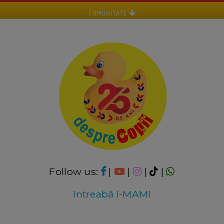
COMUNITATE
Follow us:
|
|
|
|
Intreabă I-MAMI