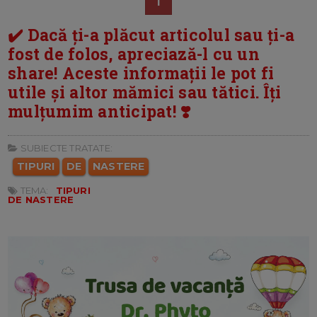
1
✔️ Dacă ți-a plăcut articolul sau ți-a
fost de folos, apreciază-l cu un
share! Aceste informații le pot fi
utile și altor mămici sau tătici. Îți
mulțumim anticipat! ❣️
SUBIECTE TRATATE:
TIPURI
DE
NASTERE
TEMA:
TIPURI
DE NASTERE