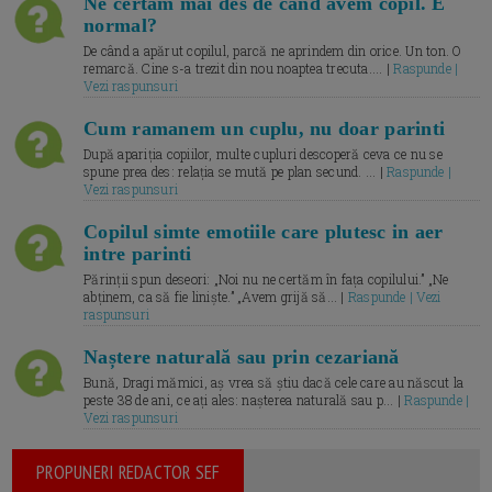
Ne certăm mai des de când avem copil. E
normal?
De când a apărut copilul, parcă ne aprindem din orice. Un ton. O
remarcă. Cine s-a trezit din nou noaptea trecuta.... |
Raspunde |
Vezi raspunsuri
Cum ramanem un cuplu, nu doar parinti
După apariția copiilor, multe cupluri descoperă ceva ce nu se
spune prea des: relația se mută pe plan secund. ... |
Raspunde |
Vezi raspunsuri
Copilul simte emotiile care plutesc in aer
intre parinti
Părinții spun deseori: „Noi nu ne certăm în fața copilului.” „Ne
abținem, ca să fie liniște.” „Avem grijă să... |
Raspunde | Vezi
raspunsuri
Naștere naturală sau prin cezariană
Bună, Dragi mămici, aș vrea să știu dacă cele care au născut la
peste 38 de ani, ce ați ales: nașterea naturală sau p... |
Raspunde |
Vezi raspunsuri
PROPUNERI REDACTOR SEF