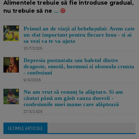
Alimentele trebuie să fie introduse gradual,
nu trebuie să ne
...
Primul an de viață al bebelușului: Avem cate
un sfat important pentru fiecare luna - si ai
sa vezi ca te va ajuta
10/7/2026
Depresia postnatala sau baletul dintre
dragoste, emotii, hormoni si oboseala crunta
- confesiuni
9/6/2026
Nu am vrut să renunț la alăptare. Si am
căutat până am găsit cauza durerii -
confesiunile unei mame care alăptează
27/3/2026
ULTIMILE ARTICOLE