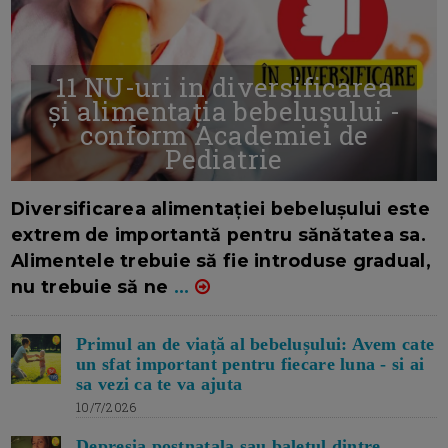
11 NU-uri in diversificarea
și alimentația bebelușului -
conform Academiei de
Pediatrie
16/7/2026
AUTOR: EDITOR DC.
Diversificarea alimentației bebelușului este
extrem de importantă pentru sănătatea sa.
Alimentele trebuie să fie introduse gradual,
nu trebuie să ne
...
Primul an de viață al bebelușului: Avem cate
un sfat important pentru fiecare luna - si ai
sa vezi ca te va ajuta
10/7/2026
Depresia postnatala sau baletul dintre