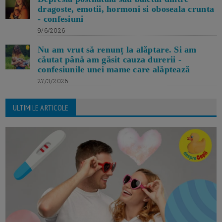
dragoste, emotii, hormoni si oboseala crunta
- confesiuni
9/6/2026
Nu am vrut să renunț la alăptare. Si am
căutat până am găsit cauza durerii -
confesiunile unei mame care alăptează
27/3/2026
ULTIMILE ARTICOLE