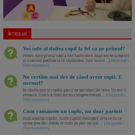
ÎNTREBARI
Voi iubi al doilea copil la fel ca pe primul?
Pentru mine primul copil a fost foarte dorit, după ani de așteptări
și o sarcină pierduta la 16 săptămâni. Sunt însărc... |
Raspunde |
Vezi raspunsuri
Ne certăm mai des de când avem copil. E
normal?
De când a apărut copilul, parcă ne aprindem din orice. Un ton. O
remarcă. Cine s-a trezit din nou noaptea trecuta.... |
Raspunde |
Vezi raspunsuri
Cum ramanem un cuplu, nu doar parinti
După apariția copiilor, multe cupluri descoperă ceva ce nu se
spune prea des: relația se mută pe plan secund. ... |
Raspunde |
Vezi raspunsuri