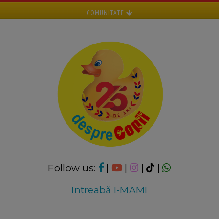
COMUNITATE
Follow us:
|
|
|
|
Intreabă I-MAMI