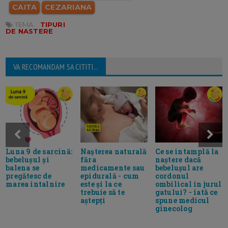
CAITA
CEZARIANA
TEMA:
TIPURI
DE NASTERE
VA RECOMANDAM SA CITITI...
Luna 9 de sarcină:
Nașterea naturală
Ce se intamplă la
bebelușul și
făra
naștere dacă
balena se
medicamente sau
bebelușul are
pregătesc de
epidurală - cum
cordonul
marea intalnire
este și la ce
ombilical in jurul
trebuie să te
gatului? - iată ce
aștepți
spune medicul
ginecolog