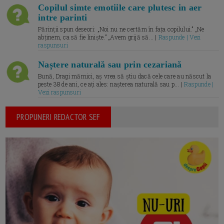
Copilul simte emotiile care plutesc in aer
intre parinti
Părinții spun deseori: „Noi nu ne certăm în fața copilului.” „Ne
abținem, ca să fie liniște.” „Avem grijă să... |
Raspunde | Vezi
raspunsuri
Naștere naturală sau prin cezariană
Bună, Dragi mămici, aș vrea să știu dacă cele care au născut la
peste 38 de ani, ce ați ales: nașterea naturală sau p... |
Raspunde |
Vezi raspunsuri
PROPUNERI REDACTOR SEF