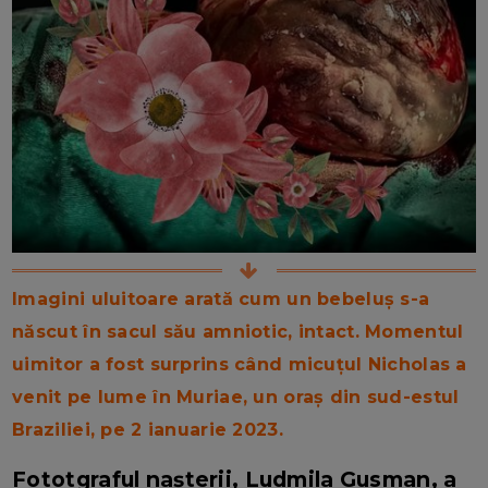
Imagini uluitoare arată cum un bebeluș s-a
născut în sacul său amniotic, intact. Momentul
uimitor a fost surprins când micuțul Nicholas a
venit pe lume în Muriae, un oraș din sud-estul
Braziliei, pe 2 ianuarie 2023.
Fototgraful nașterii, Ludmila Gusman, a