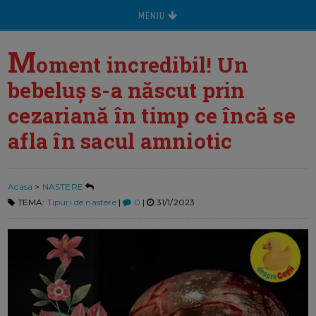
MENIU
M
oment incredibil! Un
bebeluș s-a născut prin
cezariană în timp ce încă se
afla în sacul amniotic
Acasa
>
NASTERE
TEMA:
Tipuri de nastere
|
0
|
31/1/2023