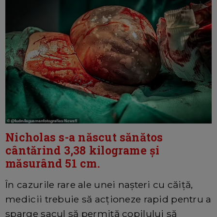
Nicholas s-a născut sănătos
cântărind 3,38 kilograme și
măsurând 51 cm.
În cazurile rare ale unei nașteri cu căiță,
medicii trebuie să acționeze rapid pentru a
sparge sacul să permită copilului să