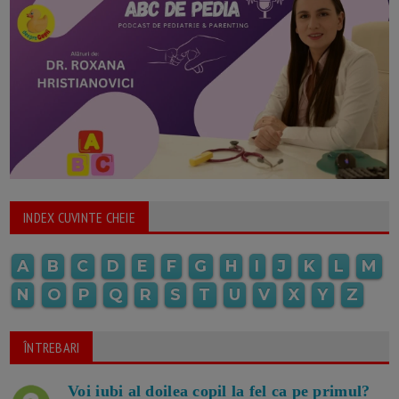
INDEX CUVINTE CHEIE
A
B
C
D
E
F
G
H
I
J
K
L
M
N
O
P
Q
R
S
T
U
V
X
Y
Z
ÎNTREBARI
Voi iubi al doilea copil la fel ca pe primul?