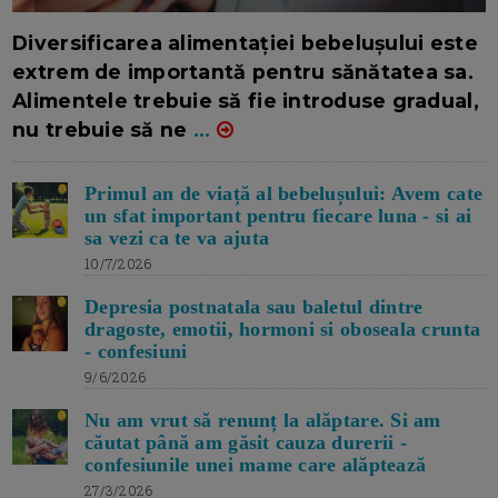
16/7/2026
AUTOR: EDITOR DC.
Diversificarea alimentației bebelușului este
extrem de importantă pentru sănătatea sa.
Alimentele trebuie să fie introduse gradual,
nu trebuie să ne
...
Primul an de viață al bebelușului: Avem cate
un sfat important pentru fiecare luna - si ai
sa vezi ca te va ajuta
10/7/2026
Depresia postnatala sau baletul dintre
dragoste, emotii, hormoni si oboseala crunta
- confesiuni
9/6/2026
Nu am vrut să renunț la alăptare. Si am
căutat până am găsit cauza durerii -
confesiunile unei mame care alăptează
27/3/2026