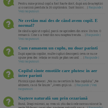
Pentru mine primul copil a fost foarte dorit, după ani de așteptări
și o sarcină pierduta la 16 săptămâni. Sunt însărc... |
Raspunde |
Vezi raspunsuri
Ne certăm mai des de când avem copil. E
normal?
De când a apărut copilul, parcă ne aprindem din orice. Un ton. O
remarcă. Cine s-a trezit din nou noaptea trecuta.... |
Raspunde |
Vezi raspunsuri
Cum ramanem un cuplu, nu doar parinti
După apariția copiilor, multe cupluri descoperă ceva ce nu se
spune prea des: relația se mută pe plan secund. ... |
Raspunde |
Vezi raspunsuri
Copilul simte emotiile care plutesc in aer
intre parinti
Părinții spun deseori: „Noi nu ne certăm în fața copilului.” „Ne
abținem, ca să fie liniște.” „Avem grijă să... |
Raspunde | Vezi
raspunsuri
Naștere naturală sau prin cezariană
Bună, Dragi mămici, aș vrea să știu dacă cele care au născut la
peste 38 de ani, ce ați ales: nașterea naturală sau p... |
Raspunde |