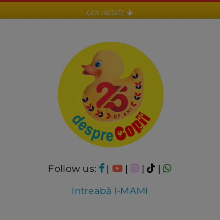
COMUNITATE
Follow us:
|
|
|
|
Intreabă I-MAMI