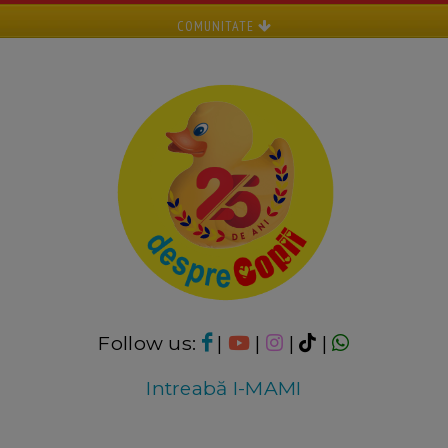
COMUNITATE
Follow us:
|
|
|
|
Intreabă I-MAMI