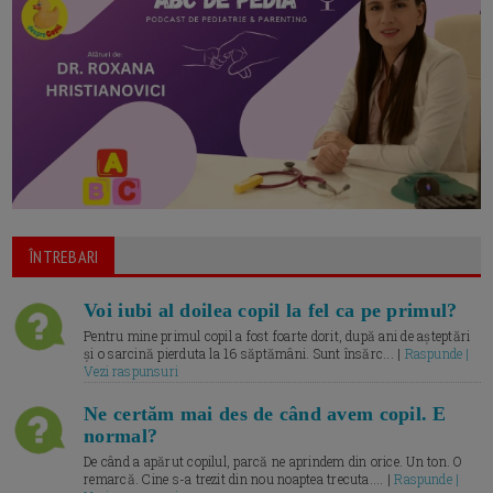
ÎNTREBARI
Voi iubi al doilea copil la fel ca pe primul?
Pentru mine primul copil a fost foarte dorit, după ani de așteptări
și o sarcină pierduta la 16 săptămâni. Sunt însărc... |
Raspunde |
Vezi raspunsuri
Ne certăm mai des de când avem copil. E
normal?
De când a apărut copilul, parcă ne aprindem din orice. Un ton. O
remarcă. Cine s-a trezit din nou noaptea trecuta.... |
Raspunde |