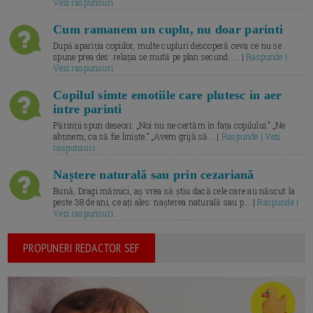
Vezi raspunsuri
Cum ramanem un cuplu, nu doar parinti
După apariția copiilor, multe cupluri descoperă ceva ce nu se
spune prea des: relația se mută pe plan secund. ... |
Raspunde |
Vezi raspunsuri
Copilul simte emotiile care plutesc in aer
intre parinti
Părinții spun deseori: „Noi nu ne certăm în fața copilului.” „Ne
abținem, ca să fie liniște.” „Avem grijă să... |
Raspunde | Vezi
raspunsuri
Naștere naturală sau prin cezariană
Bună, Dragi mămici, aș vrea să știu dacă cele care au născut la
peste 38 de ani, ce ați ales: nașterea naturală sau p... |
Raspunde |
Vezi raspunsuri
PROPUNERI REDACTOR SEF