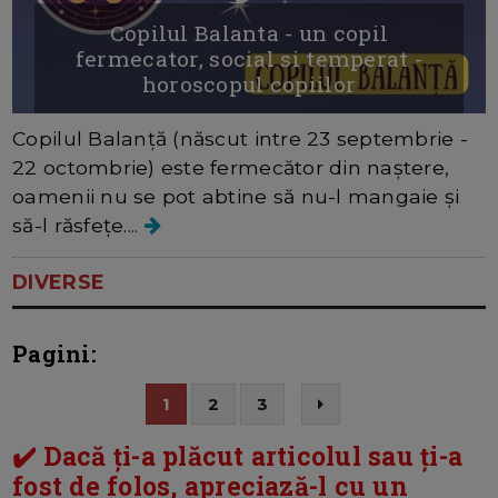
Copilul Balanta - un copil
fermecator, social si temperat -
horoscopul copiilor
Copilul Balanță (născut intre 23 septembrie -
22 octombrie) este fermecător din naștere,
oamenii nu se pot abtine să nu-l mangaie și
să-l răsfețe....
DIVERSE
Pagini:
1
2
3
✔️ Dacă ți-a plăcut articolul sau ți-a
fost de folos, apreciază-l cu un