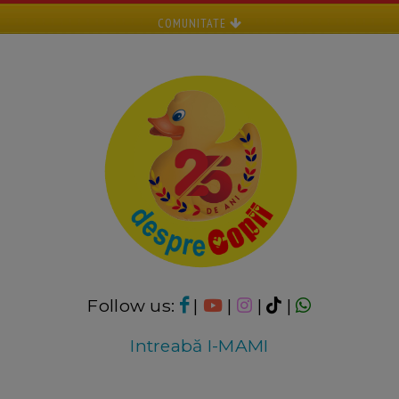
COMUNITATE
Follow us:
|
|
|
|
Intreabă I-MAMI