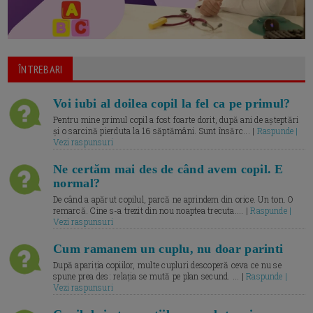
ÎNTREBARI
Voi iubi al doilea copil la fel ca pe primul?
Pentru mine primul copil a fost foarte dorit, după ani de așteptări
și o sarcină pierduta la 16 săptămâni. Sunt însărc... |
Raspunde |
Vezi raspunsuri
Ne certăm mai des de când avem copil. E
normal?
De când a apărut copilul, parcă ne aprindem din orice. Un ton. O
remarcă. Cine s-a trezit din nou noaptea trecuta.... |
Raspunde |
Vezi raspunsuri
Cum ramanem un cuplu, nu doar parinti
După apariția copiilor, multe cupluri descoperă ceva ce nu se
spune prea des: relația se mută pe plan secund. ... |
Raspunde |
Vezi raspunsuri