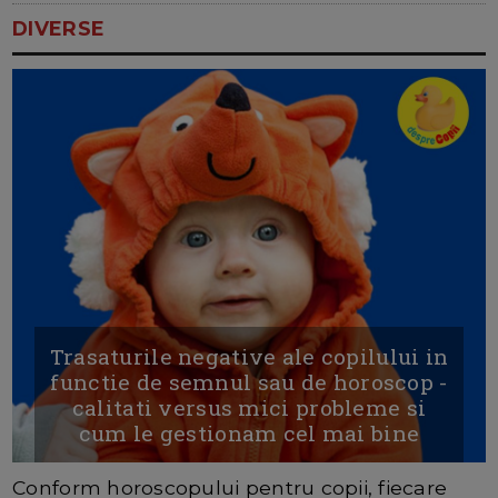
DIVERSE
Trasaturile negative ale copilului in
functie de semnul sau de horoscop -
calitati versus mici probleme si
cum le gestionam cel mai bine
Conform horoscopului pentru copii, fiecare