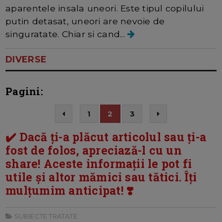
aparentele insala uneori. Este tipul copilului
putin detasat, uneori are nevoie de
singuratate. Chiar si cand...
DIVERSE
Pagini:
1
2
3
✔️ Dacă ți-a plăcut articolul sau ți-a
fost de folos, apreciază-l cu un
share! Aceste informații le pot fi
utile și altor mămici sau tătici. Îți
mulțumim anticipat! ❣️
SUBIECTE TRATATE: