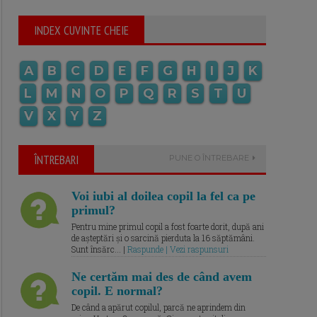
INDEX CUVINTE CHEIE
A
B
C
D
E
F
G
H
I
J
K
L
M
N
O
P
Q
R
S
T
U
V
X
Y
Z
ÎNTREBARI
PUNE O ÎNTREBARE
Voi iubi al doilea copil la fel ca pe
primul?
Pentru mine primul copil a fost foarte dorit, după ani
de așteptări și o sarcină pierduta la 16 săptămâni.
Sunt însărc... |
Raspunde | Vezi raspunsuri
Ne certăm mai des de când avem
copil. E normal?
De când a apărut copilul, parcă ne aprindem din