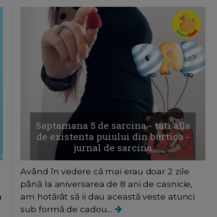
Saptamana 5 de sarcina - tati afla
de existenta puiului din burtica -
jurnal de sarcina
Având în vedere că mai erau doar 2 zile
până la aniversarea de 8 ani de casnicie,
a
am hotărât să ii dau această veste atunci
sub formă de cadou....