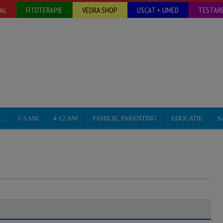
AL
FITOTERAPIE
VEDRA SHOP
USCAT + UMED
TESTARE
L
1-3 ANI
4-12 ANI
FAMILIE, PARENTING
EDUCATIE
S