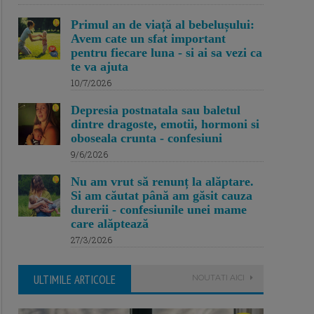
Primul an de viață al bebelușului:
Avem cate un sfat important
pentru fiecare luna - si ai sa vezi ca
te va ajuta
10/7/2026
Depresia postnatala sau baletul
dintre dragoste, emotii, hormoni si
oboseala crunta - confesiuni
9/6/2026
Nu am vrut să renunț la alăptare.
Si am căutat până am găsit cauza
durerii - confesiunile unei mame
care alăptează
27/3/2026
ULTIMILE ARTICOLE
NOUTATI AICI