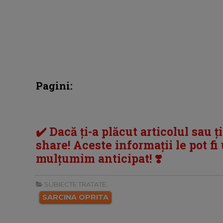
Pagini:
✔️ Dacă ți-a plăcut articolul sau ț
share! Aceste informații le pot fi u
mulțumim anticipat! ❣️
SUBIECTE TRATATE:
SARCINA OPRITA