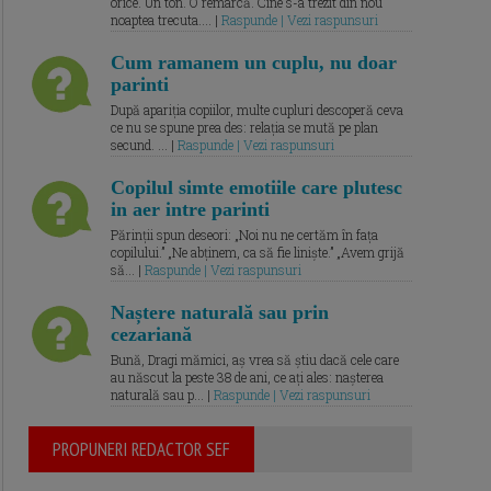
orice. Un ton. O remarcă. Cine s-a trezit din nou
noaptea trecuta.... |
Raspunde | Vezi raspunsuri
Cum ramanem un cuplu, nu doar
parinti
După apariția copiilor, multe cupluri descoperă ceva
ce nu se spune prea des: relația se mută pe plan
secund. ... |
Raspunde | Vezi raspunsuri
Copilul simte emotiile care plutesc
in aer intre parinti
Părinții spun deseori: „Noi nu ne certăm în fața
copilului.” „Ne abținem, ca să fie liniște.” „Avem grijă
să... |
Raspunde | Vezi raspunsuri
Naștere naturală sau prin
cezariană
Bună, Dragi mămici, aș vrea să știu dacă cele care
au născut la peste 38 de ani, ce ați ales: nașterea
naturală sau p... |
Raspunde | Vezi raspunsuri
PROPUNERI REDACTOR SEF