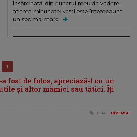
însărcinată, din punctul meu de vedere,
aflarea minunatei vești este întotdeauna
un șoc mai mare...
1
i-a fost de folos, apreciază-l cu un
tile și altor mămici sau tătici. Îți
TEMA:
DIVERSE