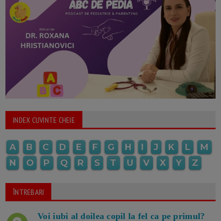
INDEX CUVINTE CHEIE
A
B
C
D
E
F
G
H
I
J
K
L
M
N
O
P
Q
R
S
T
U
V
X
Y
Z
ÎNTREBARI
Voi iubi al doilea copil la fel ca pe primul?