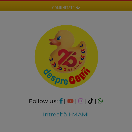
COMUNITATE
Follow us:
|
|
|
|
Intreabă I-MAMI