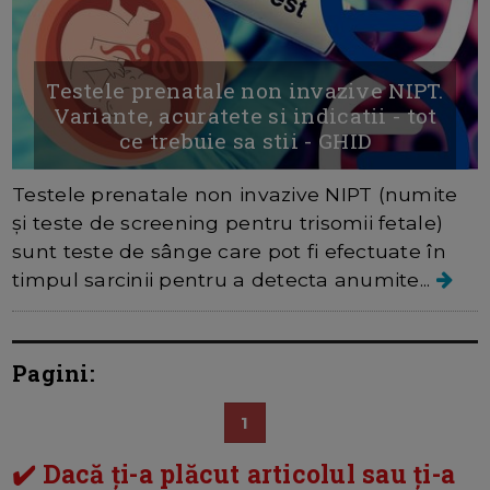
Testele prenatale non invazive NIPT.
Variante, acuratete si indicatii - tot
ce trebuie sa stii - GHID
Testele prenatale non invazive NIPT (numite
și teste de screening pentru trisomii fetale)
sunt teste de sânge care pot fi efectuate în
timpul sarcinii pentru a detecta anumite...
Pagini:
1
✔️ Dacă ți-a plăcut articolul sau ți-a