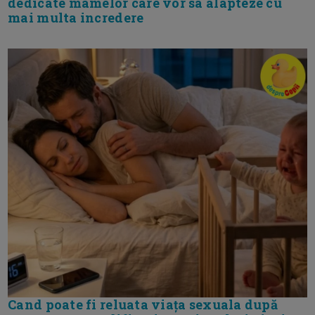
dedicate mamelor care vor sa alapteze cu
mai multa incredere
Cand poate fi reluata viața sexuala după