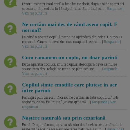
Pentru mine primul copil a fost foarte dorit, după ani de așteptări
și o sarcină pierduta la 16 săptămâni. Sunt însărc... |
Raspunde |
Vezi raspunsuri
Ne certăm mai des de când avem copil. E
normal?
De când a apărut copilul, parcă ne aprindem din orice. Un ton. O
remarcă. Cine s-a trezit din nou noaptea trecuta.... |
Raspunde |
Vezi raspunsuri
Cum ramanem un cuplu, nu doar parinti
După apariția copiilor, multe cupluri descoperă ceva ce nu se
spune prea des: relația se mută pe plan secund. ... |
Raspunde |
Vezi raspunsuri
Copilul simte emotiile care plutesc in aer
intre parinti
Părinții spun deseori: „Noi nu ne certăm în fața copilului.” „Ne
abținem, ca să fie liniște.” „Avem grijă să... |
Raspunde | Vezi
raspunsuri
Naștere naturală sau prin cezariană
Bună, Dragi mămici, aș vrea să știu dacă cele care au născut la
peste 38 de ani, ce ați ales: nașterea naturală sau p... |
Raspunde |