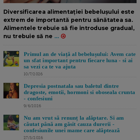
16/7/2026
AUTOR: EDITOR DC.
Diversificarea alimentației bebelușului este
extrem de importantă pentru sănătatea sa.
Alimentele trebuie să fie introduse gradual,
nu trebuie să ne
...
Primul an de viață al bebelușului: Avem cate
un sfat important pentru fiecare luna - si ai
sa vezi ca te va ajuta
10/7/2026
Depresia postnatala sau baletul dintre
dragoste, emotii, hormoni si oboseala crunta
- confesiuni
9/6/2026
Nu am vrut să renunț la alăptare. Si am
căutat până am găsit cauza durerii -
confesiunile unei mame care alăptează
27/3/2026